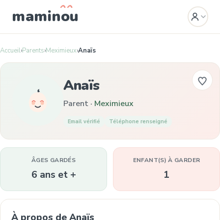
mamin
o
u
Accueil
›
Parents
›
Meximieux
›
Anaïs
Anaïs
Parent ·
Meximieux
Email vérifié
Téléphone renseigné
ÂGES GARDÉS
ENFANT(S) À GARDER
6 ans et +
1
À propos de Anaïs