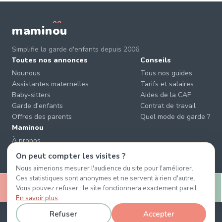
mamin
o
u
Simplifie la garde d'enfants depuis 2006.
Toutes nos annonces
Conseils
Nounous
Tous nos guides
Assistantes maternelles
Tarifs et salaires
Baby-sitters
Aides de la CAF
Garde d'enfants
Contrat de travail
Offres des parents
Quel mode de garde ?
Maminou
À propos
Nous contacter
On peut compter les visites ?
Éviter les arnaques
Nous aimerions mesurer l'audience du site pour l'améliorer.
CGU & CGV
Ces statistiques sont anonymes et ne servent à rien d'autre.
🤍
Confidentialité
Vous pouvez refuser : le site fonctionnera exactement pareil.
Retenir
Message
En savoir plus
Refuser
Accepter
© 2026 Maminou · Sans surtaxe, sans engagement. ·