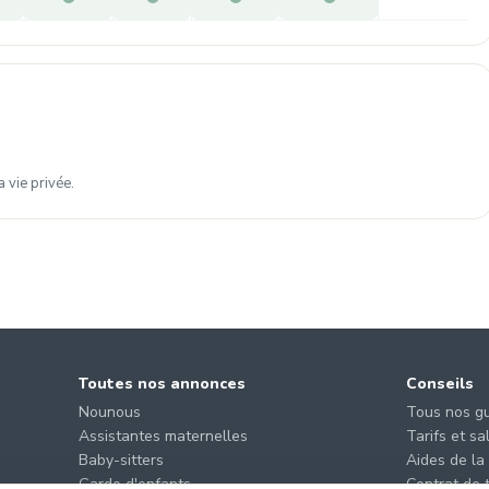
 vie privée.
Toutes nos annonces
Conseils
Nounous
Tous nos g
Assistantes maternelles
Tarifs et sa
Baby-sitters
Aides de la
Garde d'enfants
Contrat de t