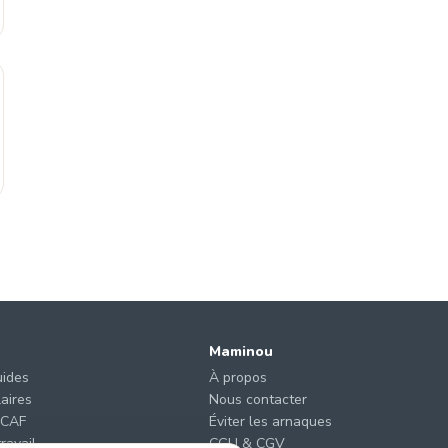
Maminou
uides
À propos
laires
Nous contacter
 CAF
Éviter les arnaques
ravail
CGU & CGV