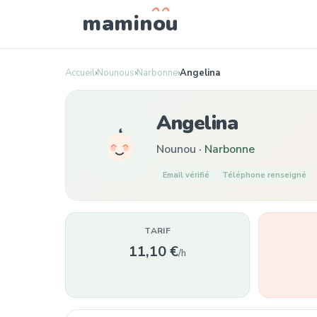
mamin
o
u
Accueil
›
Nounous
›
Narbonne
›
Angelina
Angelina
Nounou ·
Narbonne
Email vérifié
Téléphone renseigné
TARIF
11,10 €
/h