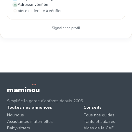
Adresse vérifiée
pièce d'identité à vérifier
Signaler ce profil
mamin
o
u
Simplifie la garde d'enfants depuis 2006.
Toutes nos annonces
Conseils
Nounous
Tous nos guides
Assistantes maternelles
Tarifs et salaires
Baby-sitters
Aides de la CAF