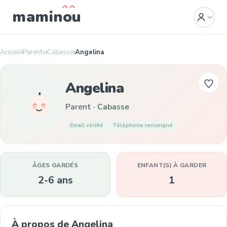
mamin
o
u
Accueil
›
Parents
›
Cabasse
›
Angelina
Angelina
Parent ·
Cabasse
Email vérifié
Téléphone renseigné
ÂGES GARDÉS
ENFANT(S) À GARDER
2-6 ans
1
À propos de Angelina