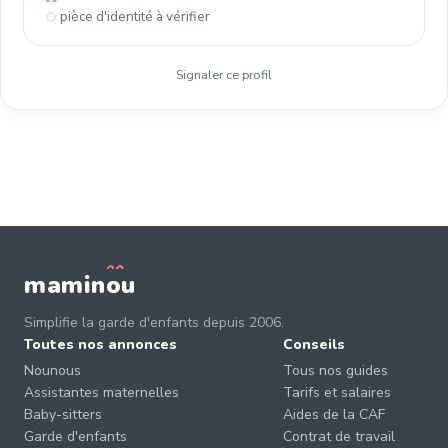
pièce d'identité à vérifier
Signaler ce profil
mamin
o
u
Simplifie la garde d'enfants depuis 2006.
Toutes nos annonces
Conseils
Nounous
Tous nos guides
Assistantes maternelles
Tarifs et salaires
Baby-sitters
Aides de la CAF
Garde d'enfants
Contrat de travail