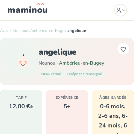
mamin
o
u
Accueil
›
Nounous
›
Ambérieu-en-Bugey
›
angelique
angelique
Nounou ·
Ambérieu-en-Bugey
Email vérifié
Téléphone renseigné
TARIF
EXPÉRIENCE
ÂGES GARDÉS
12,00 €
5+
0-6 mois,
/h
2-6 ans, 6-
24 mois, 6