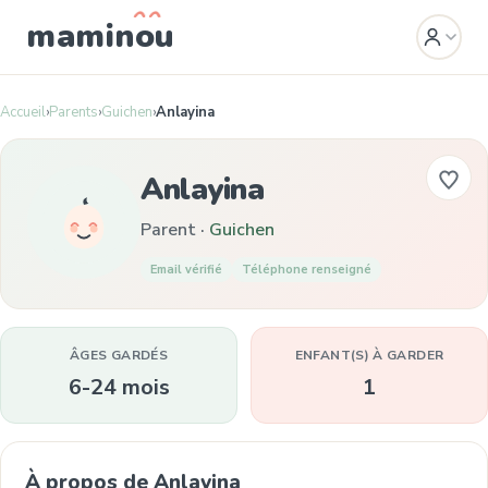
mamin
o
u
Accueil
›
Parents
›
Guichen
›
Anlayina
Anlayina
Parent ·
Guichen
Email vérifié
Téléphone renseigné
ÂGES GARDÉS
ENFANT(S) À GARDER
6-24 mois
1
À propos de Anlayina