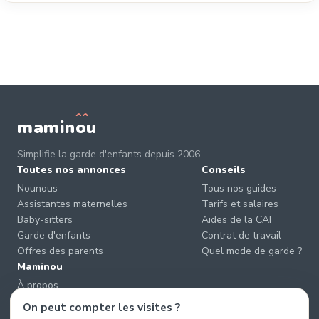
mamin
o
u
Simplifie la garde d'enfants depuis 2006.
Toutes nos annonces
Conseils
Nounous
Tous nos guides
Assistantes maternelles
Tarifs et salaires
Baby-sitters
Aides de la CAF
Garde d'enfants
Contrat de travail
Offres des parents
Quel mode de garde ?
Maminou
À propos
Nous contacter
On peut compter les visites ?
Éviter les arnaques