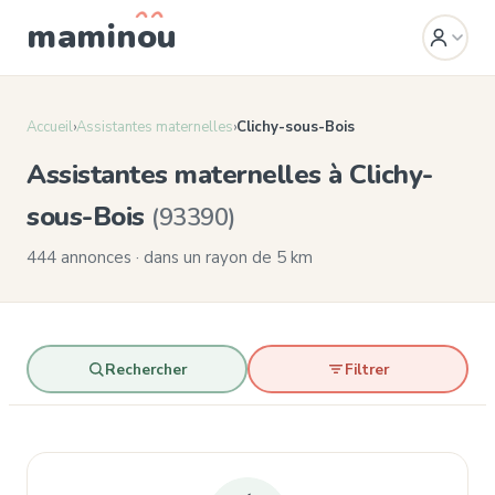
mamin
o
u
Accueil
›
Assistantes maternelles
›
Clichy-sous-Bois
Assistantes maternelles à Clichy-
sous-Bois
(93390)
444 annonces · dans un rayon de 5 km
Rechercher
Filtrer