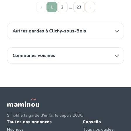
…
‹
1
2
23
›
Autres gardes à Clichy-sous-Bois
Communes voisines
mamin
o
u
Simplifie la garde d'enfants depuis 2006.
Toutes nos annonces
Conseils
Nounous
Tous nos guides