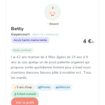
Récent
, Assistante maternelle à Guyancou
Betty
Guyancourt
dans la commune
4 €
Assistante maternelle
/h
Email confirmé
J ai 42 ans maman de 4 filles âgées de 25 ans à 9
ans. je suis quelqu un de posé patiente organisé qui
propose sortie quotidienne histoire jeux d éveil nous
chantons dansons faisons pâte à modeler ect.. Tous
les mardis…
5 ans d'exp.
Permis
Véhicule
Enfant malade
Voir le profil