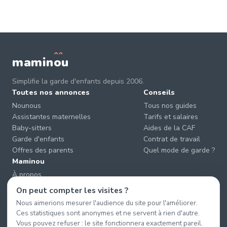
mamin
o
u
Simplifie la garde d'enfants depuis 2006.
Toutes nos annonces
Conseils
Nounous
Tous nos guides
Assistantes maternelles
Tarifs et salaires
Baby-sitters
Aides de la CAF
Garde d'enfants
Contrat de travail
Offres des parents
Quel mode de garde ?
Maminou
À propos
Nous contacter
On peut compter les visites ?
Éviter les arnaques
Nous aimerions mesurer l'audience du site pour l'améliorer.
CGU & CGV
Ces statistiques sont anonymes et ne servent à rien d'autre.
Confidentialité
Vous pouvez refuser : le site fonctionnera exactement pareil.