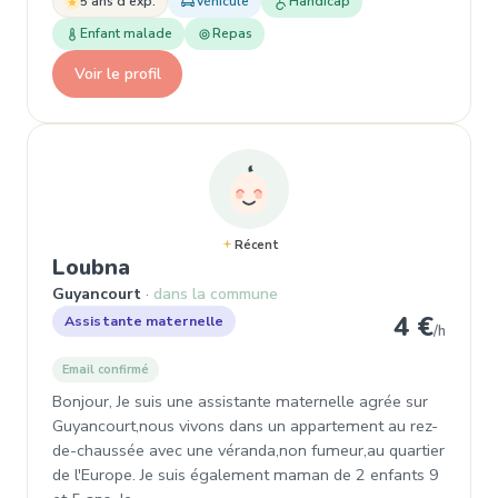
5 ans d'exp.
Véhicule
Handicap
Enfant malade
Repas
Voir le profil
Récent
, Assistante maternelle à Guyanc
Loubna
Guyancourt
dans la commune
4 €
Assistante maternelle
/h
Email confirmé
Bonjour, Je suis une assistante maternelle agrée sur
Guyancourt,nous vivons dans un appartement au rez-
de-chaussée avec une véranda,non fumeur,au quartier
de l'Europe. Je suis également maman de 2 enfants 9