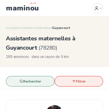
mamin
o
u
Accueil
›
Assistantes maternelles
›
Guyancourt
Assistantes maternelles à
Guyancourt
(78280)
189 annonces · dans un rayon de 5 km
Rechercher
Filtrer