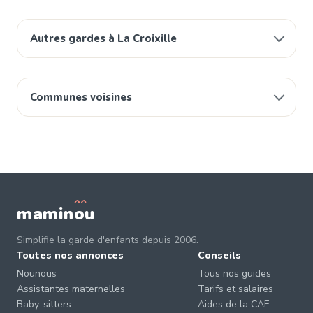
Autres gardes à La Croixille
Communes voisines
mamin
o
u
Simplifie la garde d'enfants depuis 2006.
Toutes nos annonces
Conseils
Nounous
Tous nos guides
Assistantes maternelles
Tarifs et salaires
Baby-sitters
Aides de la CAF