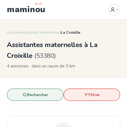
mamin
o
u
Accueil
›
Assistantes maternelles
›
La Croixille
Assistantes maternelles à La
Croixille
(53380)
4 annonces · dans un rayon de 5 km
Rechercher
Filtrer