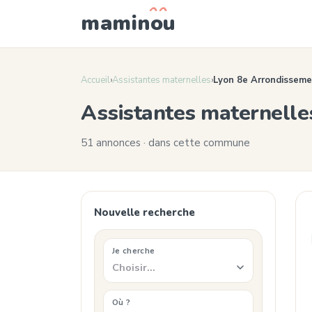
mamin
o
u
Accueil
›
Assistantes maternelles
›
Lyon 8e Arrondissem
Assistantes maternelle
51 annonces · dans cette commune
Nouvelle recherche
Je cherche
Choisir…
Où ?