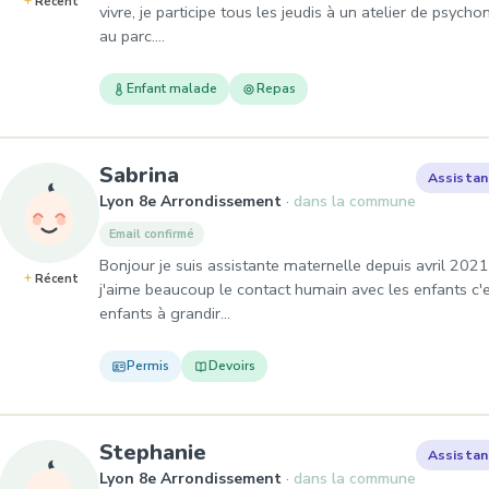
Récent
vivre, je participe tous les jeudis à un atelier de psychom
au parc.…
Enfant malade
Repas
, Assistante maternelle à L
Sabrina
Assistan
Lyon 8e Arrondissement
dans la commune
Email confirmé
Bonjour je suis assistante maternelle depuis avril 2021
Récent
j'aime beaucoup le contact humain avec les enfants c'es
enfants à grandir…
Permis
Devoirs
, Assistante maternelle à
Stephanie
Assistan
Lyon 8e Arrondissement
dans la commune