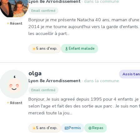
Lyon 8e Arrondissement
dans la commune
Email confirmé
Bonjour je me présente Natacha 40 ans, maman d'une pe
Récent
2014 je me tourne aujourd'hui vers la garde d'enfants.
les accueillir à part…
5 ans d'exp.
Enfant malade
, Assistante maternelle à Lyon
olga
Assistan
Lyon 8e Arrondissement
dans la commune
Email confirmé
Bonjour, Je suis agreeé depuis 1995 pour 4 enfants ,je 
Récent
selon l'age et fait des des sortie aux parc . Je suis no
mercedi toute la jou…
5 ans d'exp.
Permis
Repas