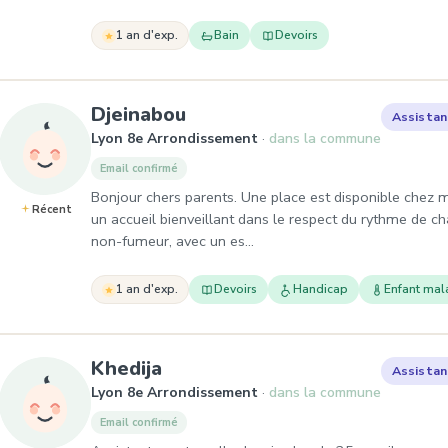
1 an d'exp.
Bain
Devoirs
, Assistante maternelle à
Djeinabou
Assistan
Lyon 8e Arrondissement
dans la commune
Email confirmé
Bonjour chers parents. Une place est disponible chez m
Récent
un accueil bienveillant dans le respect du rythme de c
non-fumeur, avec un es…
1 an d'exp.
Devoirs
Handicap
Enfant mal
, Assistante maternelle à L
Khedija
Assistan
Lyon 8e Arrondissement
dans la commune
Email confirmé