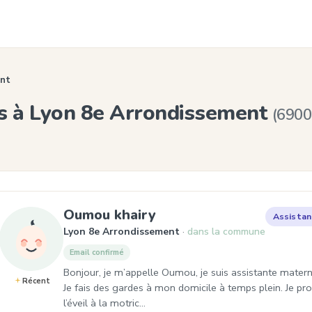
ent
s à Lyon 8e Arrondissement
(6900
, Assistante maternel
Oumou khairy
Assistan
Lyon 8e Arrondissement
dans la commune
Email confirmé
Bonjour, je m’appelle Oumou, je suis assistante matern
Récent
Je fais des gardes à mon domicile à temps plein. Je p
l’éveil à la motric…