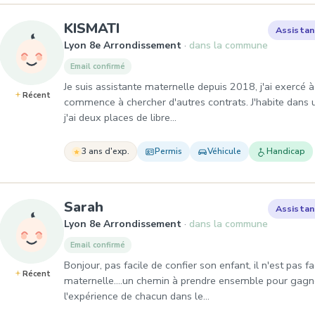
, Assistante maternelle à L
KISMATI
Assistan
Lyon 8e Arrondissement
dans la commune
Email confirmé
Je suis assistante maternelle depuis 2018, j'ai exercé 
Récent
commence à chercher d'autres contrats. J'habite dans 
j'ai deux places de libre…
3 ans d'exp.
Permis
Véhicule
Handicap
, Assistante maternelle à Lyo
Sarah
Assistan
Lyon 8e Arrondissement
dans la commune
Email confirmé
Bonjour, pas facile de confier son enfant, il n'est pas fa
Récent
maternelle....un chemin à prendre ensemble pour gagner
l'expérience de chacun dans le…