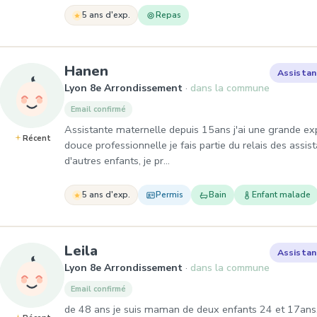
5 ans d'exp.
Repas
, Assistante maternelle à Ly
Hanen
Assistan
Lyon 8e Arrondissement
dans la commune
Email confirmé
Assistante maternelle depuis 15ans j'ai une grande ex
Récent
douce professionnelle je fais partie du relais des assi
d'autres enfants, je pr…
5 ans d'exp.
Permis
Bain
Enfant malade
, Assistante maternelle à Lyon
Leila
Assistan
Lyon 8e Arrondissement
dans la commune
Email confirmé
de 48 ans je suis maman de deux enfants 24 et 17ans.j