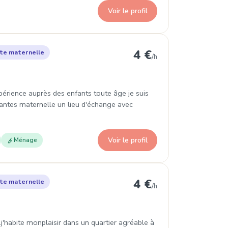
Voir le profil
on 8e Arrondissement
4 €
te maternelle
/h
périence auprès des enfants toute âge je suis
stantes maternelle un lieu d'échange avec
Voir le profil
Ménage
 8e Arrondissement
4 €
te maternelle
/h
'habite monplaisir dans un quartier agréable à