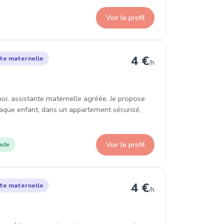
Voir le profil
 Lyon 8e Arrondissement
4 €
te maternelle
/h
oi, assistante maternelle agréée. Je propose
haque enfant, dans un appartement sécurisé,
Voir le profil
ade
yon 8e Arrondissement
4 €
te maternelle
/h