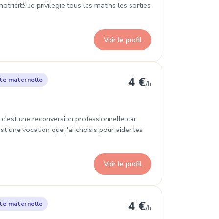
otricité. Je privilegie tous les matins les sorties
Voir le profil
yon 8e Arrondissement
4 €
te maternelle
/h
 c'est une reconversion professionnelle car
t une vocation que j'ai choisis pour aider les
Voir le profil
 Lyon 8e Arrondissement
4 €
te maternelle
/h