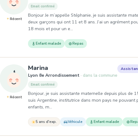
Email confirmé
Bonjour Je m’appelle Stéphanie, je suis assistante ma
Récent
deux garçons qui ont 11 et 8 ans. J’ai un agrément pou
18 mois et pour un e…
Enfant malade
Repas
, Assistante maternelle à Ly
Marina
Assistan
Lyon 8e Arrondissement
dans la commune
Email confirmé
Bonjour, je suis assistante maternelle depuis plus de 15
Récent
suis Argentine, institutrice dans mon pays ne pouvant p
enfants, m…
5 ans d'exp.
Véhicule
Enfant malade
Rep