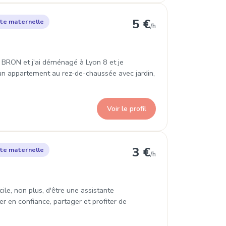
yon 8e Arrondissement
5 €
te maternelle
/h
à BRON et j'ai déménagé à Lyon 8 et je
un appartement au rez-de-chaussée avec jardin,
Voir le profil
n 8e Arrondissement
3 €
te maternelle
/h
cile, non plus, d'être une assistante
 en confiance, partager et profiter de