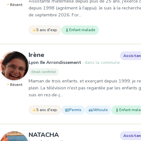
Assistante maternelle depuis plus de 25 ans, j'exerce
Récent
depuis 1998 (agrément à l'appui). Je suis à la recherch
de septembre 2026. For…
5 ans d'exp.
Enfant malade
, Assistante maternelle à Lyo
Irène
Assistan
Lyon 8e Arrondissement
dans la commune
Email confirmé
Maman de trois enfants, et exerçant depuis 1999, je rec
Récent
plein. La télévision n'est pas regardée par les enfant
suis en rez-de-j…
5 ans d'exp.
Permis
Véhicule
Enfant mal
, Assistante maternelle à
NATACHA
Assistan