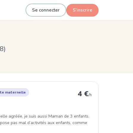
Se connecter
S'inscrire
8)
le à Lyon 8e Arrondissement
4 €
te maternelle
/h
elle agréée, je suis aussi Maman de 3 enfants.
ropose pas mal d’activités aux enfants, comme