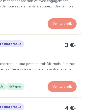
 ce métier par passion et avec engagement
e de nouveaux enfants à accueillir dès le mois
Voir le profil
n 8e Arrondissement
3 €
te maternelle
/h
herche un tout petit de trois/six mois, à temps
s gardés. Personne ne fume à mon domicile. Je
Voir le profil
ade
Repas
 Lyon 8e Arrondissement
4 €
te maternelle
/h