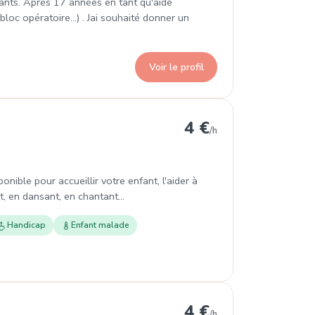
nfants. Après 17 années en tant qu'aide
oc opératoire...) . Jai souhaité donner un
Voir le profil
t-Jean-d'Elle
4 €
/h
nible pour accueillir votre enfant, l'aider à
t, en dansant, en chantant...
Handicap
Enfant malade
herbourg-en-Cotentin
4 €
/h