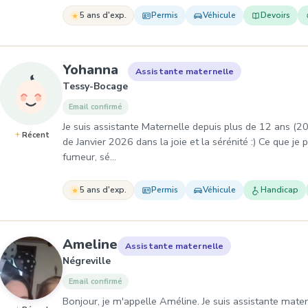
5 ans d'exp.
Permis
Véhicule
Devoirs
, Assistante maternelle à 
Yohanna
Assistante maternelle
Tessy-Bocage
Email confirmé
Je suis assistante Maternelle depuis plus de 12 ans (201
Récent
de Janvier 2026 dans la joie et la sérénité :) Ce que je
fumeur, sé…
5 ans d'exp.
Permis
Véhicule
Handicap
, Assistante maternelle à Né
Ameline
Assistante maternelle
Négreville
Email confirmé
Bonjour, je m'appelle Améline. Je suis assistante matern