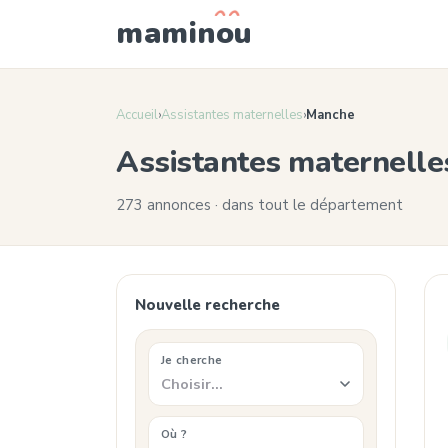
mamin
o
u
Accueil
›
Assistantes maternelles
›
Manche
Assistantes maternell
273 annonces · dans tout le département
Nouvelle recherche
Je cherche
Choisir…
Où ?