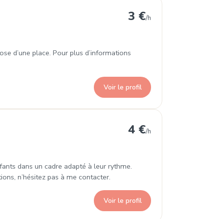
Les-Monts
3 €
/h
pose d’une place. Pour plus d’informations
Voir le profil
cquebec-en-Cotentin
4 €
/h
nfants dans un cadre adapté à leur rythme.
ations, n’hésitez pas à me contacter.
Voir le profil