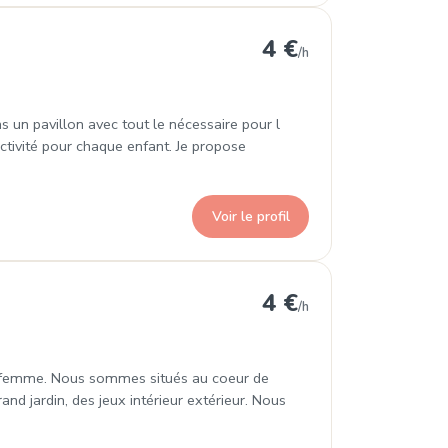
 Thèreval
4 €
/h
s un pavillon avec tout le nécessaire pour l
ctivité pour chaque enfant. Je propose
Voir le profil
à Montebourg
4 €
/h
a femme. Nous sommes situés au coeur de
nd jardin, des jeux intérieur extérieur. Nous