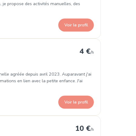
s, je propose des activités manuelles, des
Voir le profil
 Loges-Marchis
4 €
/h
nelle agréée depuis avril 2023. Auparavant j'ai
rmations en lien avec la petite enfance. J'ai
Voir le profil
Coudeville-sur-Mer
10 €
/h