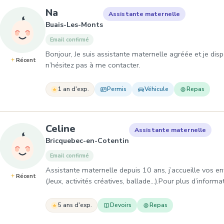
, Assistante maternelle à Buais-
Na
Assistante maternelle
Buais-Les-Monts
Email confirmé
Bonjour, Je suis assistante maternelle agréée et je dis
Récent
n’hésitez pas à me contacter.
1 an d'exp.
Permis
Véhicule
Repas
, Assistante maternelle à Bri
Celine
Assistante maternelle
Bricquebec-en-Cotentin
Email confirmé
Assistante maternelle depuis 10 ans, j’accueille vos e
Récent
(Jeux, activités créatives, ballade…).Pour plus d’inform
5 ans d'exp.
Devoirs
Repas