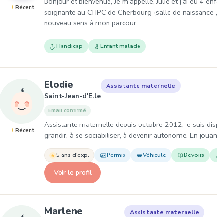
Bonjour et bienvenue, Je m'appelle, Julie et j'ai eu 4 e
Récent
soignante au CHPC de Cherbourg (salle de naissance ,bl
nouveau sens à mon parcour…
Handicap
Enfant malade
, Assistante maternelle à Sain
Elodie
Assistante maternelle
Saint-Jean-d'Elle
Email confirmé
Assistante maternelle depuis octobre 2012, je suis dispo
Récent
grandir, à se sociabiliser, à devenir autonome. En jouan
5 ans d'exp.
Permis
Véhicule
Devoirs
Voir le profil
, Assistante maternelle à C
Marlene
Assistante maternelle