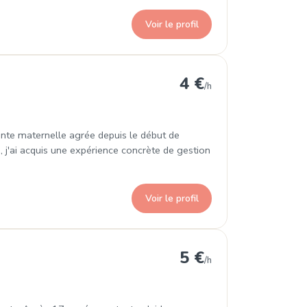
Voir le profil
herbourg-en-Cotentin
4 €
/h
tante maternelle agrée depuis le début de
 j'ai acquis une expérience concrète de gestion
Voir le profil
ourg-en-Cotentin
5 €
/h