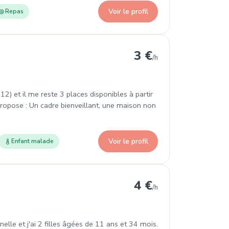
Voir le profil
Repas
Tessy-Bocage
3 €
/h
2) et il me reste 3 places disponibles à partir
 propose : Un cadre bienveillant, une maison non
Voir le profil
Enfant malade
greville
4 €
/h
elle et j'ai 2 filles âgées de 11 ans et 34 mois.