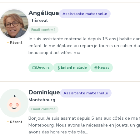
, Assistante maternelle à
Angélique
Assistante maternelle
Thèreval
Email confirmé
Je suis assistante maternelle depuis 15 ans.j habite dan
Récent
enfant. Je me déplace au repam.je fournis un cahier d a
beaucoup d activitées ma…
Devoirs
Enfant malade
Repas
, Assistante maternelle 
Dominique
Assistante maternelle
Montebourg
Email confirmé
Bonjour, Je suis assmat depuis 5 ans aux côtés de m
Récent
Montebourg. Nous avons le nécessaire en jouets, un gra
avons des horaires très très…