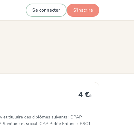
Se connecter
S'inscrire
isy
4 €
/h
y et titulaire des diplômes suivants : DPAP
EP Sanitaire et social, CAP Petite Enfance, PSC1