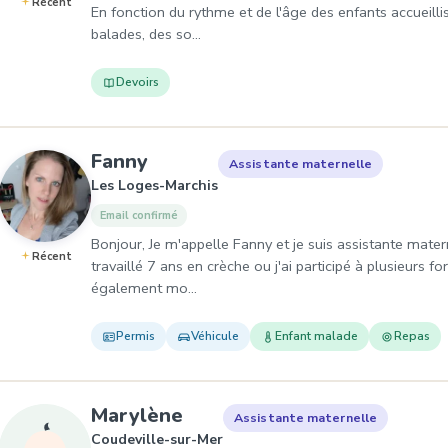
Récent
En fonction du rythme et de l'âge des enfants accueilli
balades, des so…
Devoirs
, Assistante maternelle à Les
Fanny
Assistante maternelle
Les Loges-Marchis
Email confirmé
Bonjour, Je m'appelle Fanny et je suis assistante mater
Récent
travaillé 7 ans en crèche ou j'ai participé à plusieurs fo
également mo…
Permis
Véhicule
Enfant malade
Repas
, Assistante maternelle à 
Marylène
Assistante maternelle
Coudeville-sur-Mer