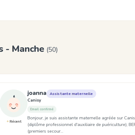
es - Manche
(50)
, Assistante maternelle à Can
joanna
Assistante maternelle
Canisy
Email confirmé
Bonjour, je suis assistante maternelle agréée sur Canis
Récent
(diplôme professionnel d'auxiliaire de puériculture), B
(premiers secour…