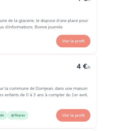
ne de la glacerie. Je dispose d’une place pour
us d’informations. Bonne journée.
Voir le profil
mjean
4 €
/h
e sur la commune de Domjean, dans une maison
des enfants de 0 à 3 ans à compter du 1er avril.
Voir le profil
ade
Repas