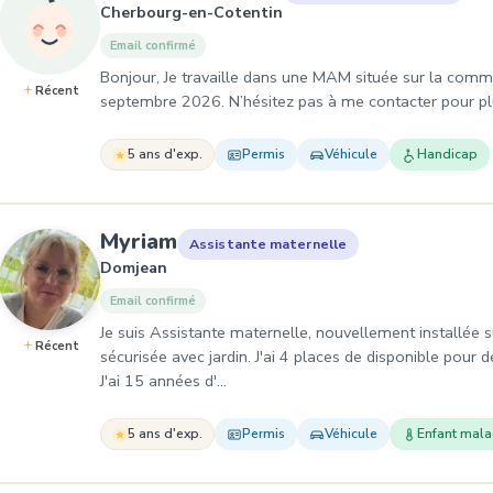
Cherbourg-en-Cotentin
Email confirmé
Bonjour, Je travaille dans une MAM située sur la commu
Récent
septembre 2026. N’hésitez pas à me contacter pour pl
5 ans d'exp.
Permis
Véhicule
Handicap
, Assistante maternelle à Do
Myriam
Assistante maternelle
Domjean
Email confirmé
Je suis Assistante maternelle, nouvellement installé
Récent
sécurisée avec jardin. J'ai 4 places de disponible pour 
J'ai 15 années d'…
5 ans d'exp.
Permis
Véhicule
Enfant mal