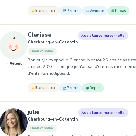
5 ans d'exp.
Permis
Véhicule
Repas
, Assistante maternelle à C
Clarisse
Assistante maternelle
Cherbourg-en-Cotentin
Email confirmé
Bonjour,Je m'appelle Clarisse, bientôt 26 ans et assis
Récent
l'année 2026. Bien que je n'ai pas d'enfants moi-même,
d'enfants multiples d…
5 ans d'exp.
Permis
Repas
, Assistante maternelle à Cherb
julie
Assistante maternelle
Cherbourg-en-Cotentin
Email confirmé