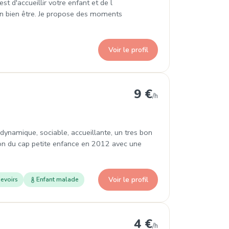
t d'accueillir votre enfant et de l
n bien être. Je propose des moments
Voir le profil
z
9 €
/h
s dynamique, sociable, accueillante, un tres bon
ion du cap petite enfance en 2012 avec une
Voir le profil
evoirs
Enfant malade
tz
4 €
/h