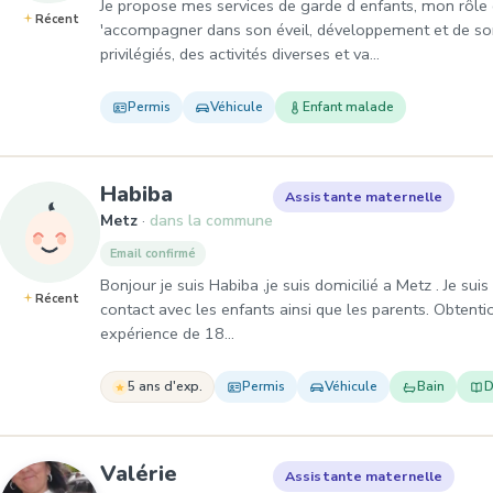
Je propose mes services de garde d enfants, mon rôle es
Récent
'accompagner dans son éveil, développement et de so
privilégiés, des activités diverses et va…
Permis
Véhicule
Enfant malade
, Assistante maternelle à Met
Habiba
Assistante maternelle
Metz
dans la commune
Email confirmé
Bonjour je suis Habiba ,je suis domicilié a Metz . Je sui
Récent
contact avec les enfants ainsi que les parents. Obtent
expérience de 18…
5 ans d'exp.
Permis
Véhicule
Bain
D
, Assistante maternelle à Me
Valérie
Assistante maternelle