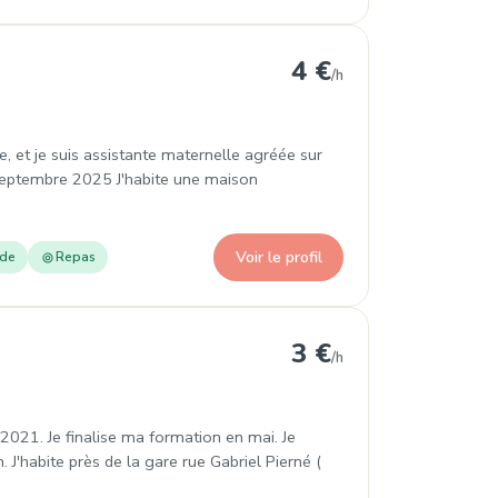
4 €
/h
, et je suis assistante maternelle agréée sur
e septembre 2025 J'habite une maison
Voir le profil
ade
Repas
tz
3 €
/h
2021. Je finalise ma formation en mai. Je
. J'habite près de la gare rue Gabriel Pierné (