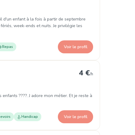
 d'un enfant à la fois à partir de septembre
fériés, week-ends et nuits. Je privilégie les
Voir le profil
Repas
etz
4 €
/h
ts enfants ????. J adore mon métier. Et je reste à
Voir le profil
evoirs
Handicap