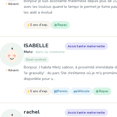
Bonjour je suis assistante maternelle depuis plus de 2
Récent
avec les loulous quand le temps le permet je fume pas 
les aidé a évolué
5 ans d'exp.
Repas
, Assistante maternelle à 
ISABELLE
Assistante maternelle
Metz
dans la commune
Email confirmé
Bonjour, J habite Metz sablon, à proximité immédiate de
Récent
'le graouilly' , du parc Ste chrétienne où je m'y promèn
disponible pour u…
5 ans d'exp.
Permis
Véhicule
Repas
, Assistante maternelle à Met
rachel
Assistante maternelle