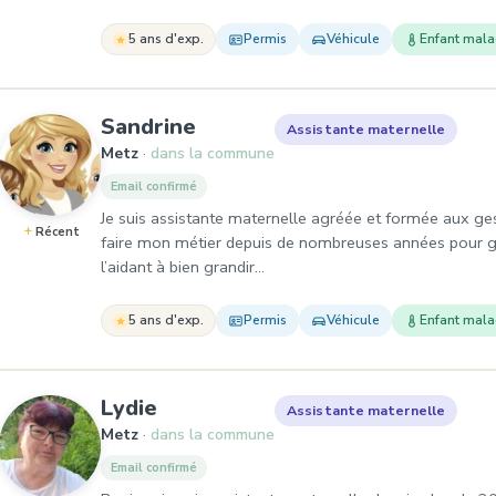
5 ans d'exp.
Permis
Véhicule
Enfant mal
, Assistante maternelle à M
Sandrine
Assistante maternelle
Metz
dans la commune
Email confirmé
Je suis assistante maternelle agréée et formée aux ges
Récent
faire mon métier depuis de nombreuses années pour g
l’aidant à bien grandir…
5 ans d'exp.
Permis
Véhicule
Enfant mal
, Assistante maternelle à Metz
Lydie
Assistante maternelle
Metz
dans la commune
Email confirmé