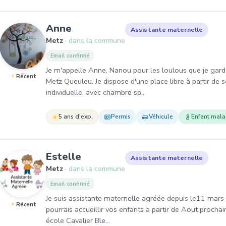
, Assistante maternelle à Metz
Anne
Assistante maternelle
Metz
dans la commune
Email confirmé
Je m'appelle Anne, Nanou pour les loulous que je garde
Récent
Metz Queuleu. Je dispose d'une place libre à partir d
individuelle, avec chambre sp…
5 ans d'exp.
Permis
Véhicule
Enfant mal
, Assistante maternelle à Me
Estelle
Assistante maternelle
Metz
dans la commune
Email confirmé
Je suis assistante maternelle agréée depuis le11 mars 
Récent
pourrais accueillir vos enfants a partir de Aout prochain
école Cavalier Ble…