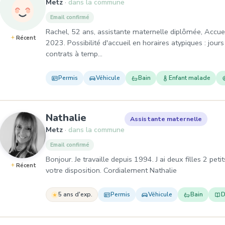
Metz
dans la commune
Email confirmé
Rachel, 52 ans, assistante maternelle diplômée, Accueil
Récent
2023. Possibilité d'accueil en horaires atypiques : jours 
contrats à temp…
Permis
Véhicule
Bain
Enfant malade
, Assistante maternelle à M
Nathalie
Assistante maternelle
Metz
dans la commune
Email confirmé
Bonjour. Je travaille depuis 1994. J ai deux filles 2 peti
Récent
votre disposition. Cordialement Nathalie
5 ans d'exp.
Permis
Véhicule
Bain
D