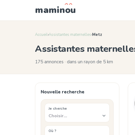
mamin
o
u
Accueil
›
Assistantes maternelles
›
Metz
Assistantes maternelle
175 annonces · dans un rayon de 5 km
Nouvelle recherche
Je cherche
Choisir…
Où ?