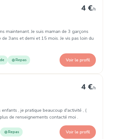
4 €
/h
6 ans maintenant. Je suis maman de 3 garçons
e de 3ans et demi et 15 mois. Je vis pas loin du
Voir le profil
ade
Repas
 Metz
4 €
/h
enfants , je pratique beaucoup d'activité , (
our plus de renseignements contacté moi .
Voir le profil
Repas