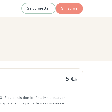
Se connecter
S'inscrire
Metz
5 €
/h
017 et je suis domiciliée à Metz quartier
pté aux plus petits. Je suis disponible