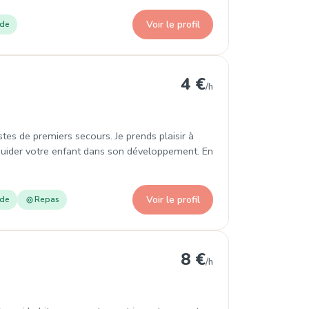
Voir le profil
ade
etz
4 €
/h
tes de premiers secours. Je prends plaisir à
uider votre enfant dans son développement. En
Voir le profil
ade
Repas
8 €
/h