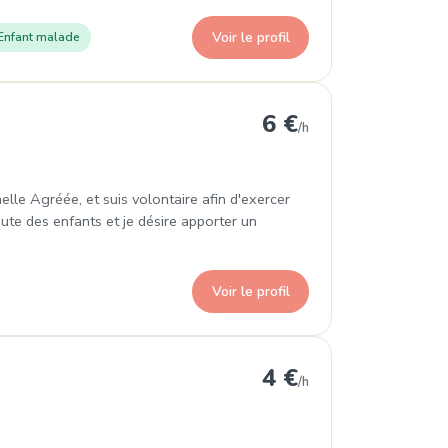
Voir le profil
Enfant malade
6 €
/h
lle Agréée, et suis volontaire afin d'exercer
oute des enfants et je désire apporter un
Voir le profil
etz
4 €
/h