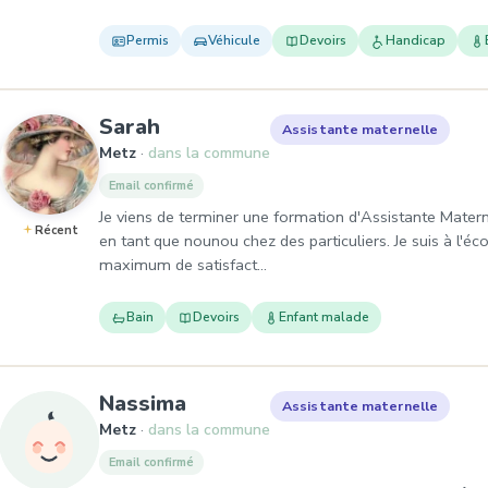
Permis
Véhicule
Devoirs
Handicap
, Assistante maternelle à Metz
Sarah
Assistante maternelle
Metz
dans la commune
Email confirmé
Je viens de terminer une formation d'Assistante Materne
Récent
en tant que nounou chez des particuliers. Je suis à l'éc
maximum de satisfact…
Bain
Devoirs
Enfant malade
, Assistante maternelle à M
Nassima
Assistante maternelle
Metz
dans la commune
Email confirmé