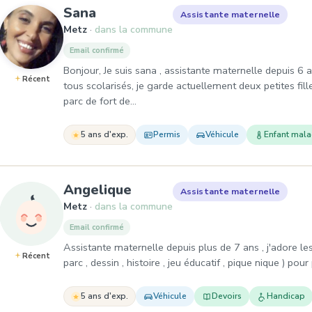
, Assistante maternelle à Metz
Sana
Assistante maternelle
Metz
dans la commune
Email confirmé
Bonjour, Je suis sana , assistante maternelle depuis 
Récent
tous scolarisés, je garde actuellement deux petites fill
parc de fort de…
5 ans d'exp.
Permis
Véhicule
Enfant mal
, Assistante maternelle à
Angelique
Assistante maternelle
Metz
dans la commune
Email confirmé
Assistante maternelle depuis plus de 7 ans , j'adore les 
Récent
parc , dessin , histoire , jeu éducatif , pique nique ) p
5 ans d'exp.
Véhicule
Devoirs
Handicap