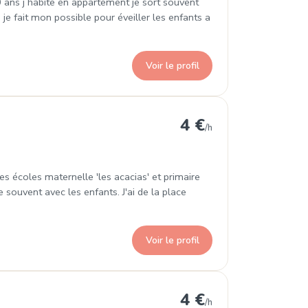
0 ans j habite en appartement je sort souvent
je fait mon possible pour éveiller les enfants a
Voir le profil
Metz
4 €
/h
s écoles maternelle 'les acacias' et primaire
e souvent avec les enfants. J'ai de la place
Voir le profil
z
4 €
/h