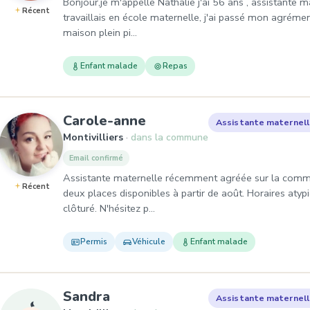
Bonjour,je m'appelle Nathalie j'ai 56 ans , assistante 
Récent
travaillais en école maternelle, j'ai passé mon agrémen
maison plein pi…
Enfant malade
Repas
, Assistante maternelle 
Carole-anne
Assistante maternel
Montivilliers
dans la commune
Email confirmé
Assistante maternelle récemment agréée sur la commune
Récent
deux places disponibles à partir de août. Horaires aty
clôturé. N'hésitez p…
Permis
Véhicule
Enfant malade
, Assistante maternelle à Mont
Sandra
Assistante maternel