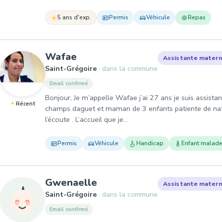
5 ans d'exp.
Permis
Véhicule
Repas
, Assistante maternelle à Sai
Wafae
Assistante matern
Saint-Grégoire
dans la commune
Email confirmé
Bonjour, Je m’appelle Wafae j’ai 27 ans je suis assista
Récent
champs daguet et maman de 3 enfants patiente de nat
l’écoute . L’accueil que je…
Permis
Véhicule
Handicap
Enfant malad
, Assistante maternelle à
Gwenaelle
Assistante matern
Saint-Grégoire
dans la commune
Email confirmé