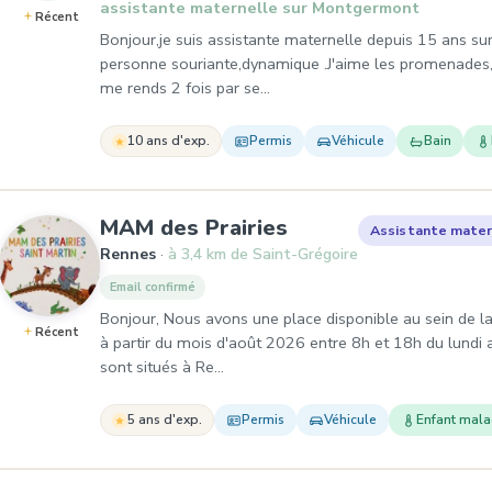
assistante maternelle sur Montgermont
Récent
Bonjour,je suis assistante maternelle depuis 15 ans s
personne souriante,dynamique .J'aime les promenades,le
me rends 2 fois par se…
10 ans d'exp.
Permis
Véhicule
Bain
, Assistante mater
MAM des Prairies
Assistante mater
Rennes
à 3,4 km de Saint-Grégoire
Email confirmé
Bonjour, Nous avons une place disponible au sein de la
Récent
à partir du mois d'août 2026 entre 8h et 18h du lundi 
sont situés à Re…
5 ans d'exp.
Permis
Véhicule
Enfant mal