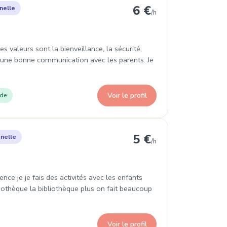
 à Betton
6 €
nelle
/h
s valeurs sont la bienveillance, la sécurité,
qu'une bonne communication avec les parents. Je
Voir le profil
ade
nes
5 €
nelle
/h
ence je je fais des activités avec les enfants
dothèque la bibliothèque plus on fait beaucoup
Voir le profil