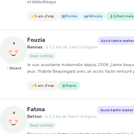
et bibliothèque.
5 ans d'exp.
Permis
Véhicule
Enfant mal
, Assistante maternelle à Ren
Fouzia
Assistante mater
Rennes
à 3,2 km de Saint-Grégoire
Email confirmé
Je suis assistante maternelle depuis 2006, j'aime bea
Récent
jeux. J'habite Beauregard avec un accès facile entouré
5 ans d'exp.
Repas
, Assistante maternelle à Bet
Fatma
Assistante mater
Betton
à 3,2 km de Saint-Grégoire
Email confirmé