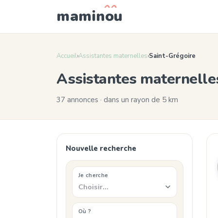
mamin
o
u
Accueil
›
Assistantes maternelles
›
Saint-Grégoire
Assistantes maternelle
37 annonces · dans un rayon de 5 km
Nouvelle recherche
Je cherche
Choisir…
Où ?