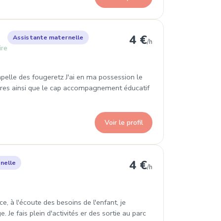
a Chapelle-des-Fougeretz
4 €
Assistante maternelle
/h
ire
apelle des fougeretz J'ai en ma possession le
oires ainsi que le cap accompagnement éducatif
Voir le profil
nnes
4 €
nelle
/h
, à l'écoute des besoins de l'enfant, je
Je fais plein d'activités er des sortie au parc