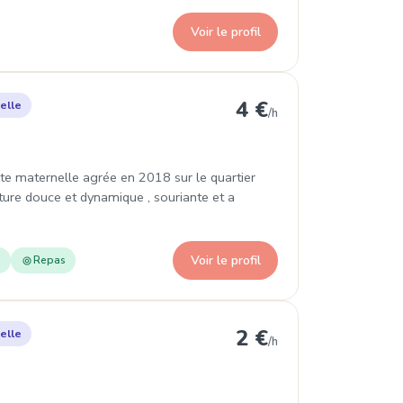
Voir le profil
nt-Grégoire
4 €
elle
/h
nte maternelle agrée en 2018 sur le quartier
ure douce et dynamique , souriante et a
Voir le profil
e
Repas
 Saint-Grégoire
2 €
elle
/h