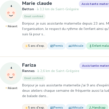
, Assistante maternelle
Marie claude
Assistante mater
Betton
à 3,3 km de Saint-Grégoire
Email confirmé
Bonjour, je suis assistante maternelle depuis 23 ans. Me
Récent
l'organisation, le respect du rythme de l'enfant ainsi 
suis là pour s…
5 ans d'exp.
Permis
Véhicule
Enfant mal
, Assistante maternelle à Ren
Fariza
Assistante mater
Rennes
à 2,6 km de Saint-Grégoire
Email confirmé
Bonjour je suis assistante maternelle j'ai 9 ans d'expéri
Récent
deux ateliers chaque semaine de fréquente aussi la lu
de balade dans…
5 ans d'exp.
Permis
Véhicule
Handicap