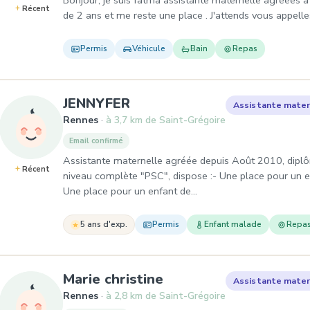
Bonjour, je suis fatma assistante maternelle agréées à 
Récent
de 2 ans et me reste une place . J'attends vous appelle
Permis
Véhicule
Bain
Repas
, Assistante maternelle à
JENNYFER
Assistante mater
Rennes
à 3,7 km de Saint-Grégoire
Email confirmé
Assistante maternelle agréée depuis Août 2010, diplô
Récent
niveau complète "PSC", dispose :- Une place pour un
Une place pour un enfant de…
5 ans d'exp.
Permis
Enfant malade
Repa
, Assistante materne
Marie christine
Assistante mater
Rennes
à 2,8 km de Saint-Grégoire