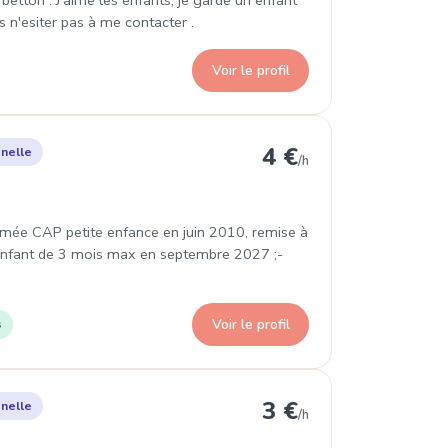
betton . J'aime les enfants, je garde un enfant
s n'esiter pas à me contacter .
Voir le profil
 Rennes
4 €
nelle
/h
mée CAP petite enfance en juin 2010, remise à
 enfant de 3 mois max en septembre 2027 ;-
Voir le profil
s
lle à Rennes
3 €
nelle
/h