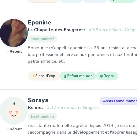
, Assistante maternelle à L
Eponine
La Chapelle-des-Fougeretz
à 3,9 km de Saint-Grégo
Email confirmé
Bonjour je m'appelle eponine J'ai 23 ans réside à la ch
Récent
bac professionnel service aux personnes et aux territ
petite enfance, et…
3 ans d'exp.
Enfant malade
Repas
, Assistante maternelle à Re
Soraya
Assistante mater
Rennes
à 3,7 km de Saint-Grégoire
Email confirmé
Assistante maternelle agréée depuis 2014, je suis douce
Récent
l'accompagne dans le développement et l'apprentissage. 