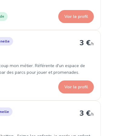
Voir le profil
ade
nes
3 €
nelle
/h
ucoup mon métier. Référente d'un espace de
 par des parcs pour jouer et promenades.
Voir le profil
ton
3 €
nelle
/h