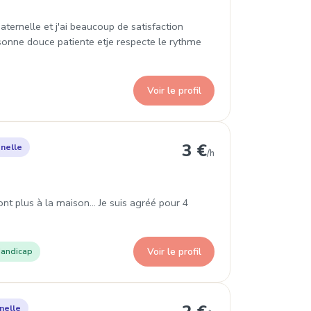
aternelle et j'ai beaucoup de satisfaction
rsonne douce patiente etje respecte le rythme
Voir le profil
es
3 €
nelle
/h
t plus à la maison... Je suis agréé pour 4
Voir le profil
andicap
n
nelle