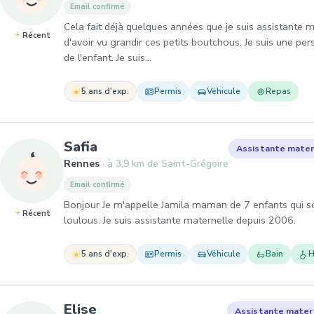
Email confirmé
Cela fait déjà quelques années que je suis assistante m
Récent
d'avoir vu grandir ces petits boutchous. Je suis une pe
de l'enfant. Je suis…
5 ans d'exp.
Permis
Véhicule
Repas
, Assistante maternelle à Renn
Safia
Assistante mater
Rennes
à 3,9 km de Saint-Grégoire
Email confirmé
Bonjour Je m'appelle Jamila maman de 7 enfants qui son
Récent
loulous. Je suis assistante maternelle depuis 2006.
5 ans d'exp.
Permis
Véhicule
Bain
H
, Assistante maternelle à Betto
Elise
Assistante mater