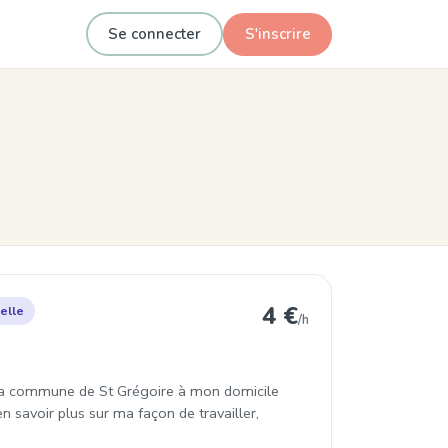
Se connecter
S'inscrire
t-Grégoire
4 €
elle
/h
r la commune de St Grégoire à mon domicile
n savoir plus sur ma façon de travailler,