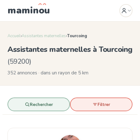
mamin
o
u
Accueil
›
Assistantes maternelles
›
Tourcoing
Assistantes maternelles à Tourcoing
(59200)
352 annonces · dans un rayon de 5 km
Rechercher
Filtrer