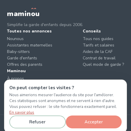
mamin
o
u
Simplifie la garde d'enfants depuis 2006.
Toutes nos annonces
Conseils
Nounous
Tous nos guides
Assistantes maternelles
Tarifs et salaires
Baby-sitters
Aides de la CAF
Garde d'enfants
Contrat de travail
Offres des parents
Quel mode de garde ?
Maminou
À propos
Nous contacter
On peut compter les visites ?
Éviter les arnaques
Nous aimerions mesurer l'audience du site pour l'améliorer.
CGU & CGV
Ces statistiques sont anonymes et ne servent à rien d'autre.
Confidentialité
Vous pouvez refuser : le site fonctionnera exactement pareil.
En savoir plus
Refuser
Accepter
© 2026 Maminou · Sans surtaxe, sans engagement. ·
Gérer les cookies