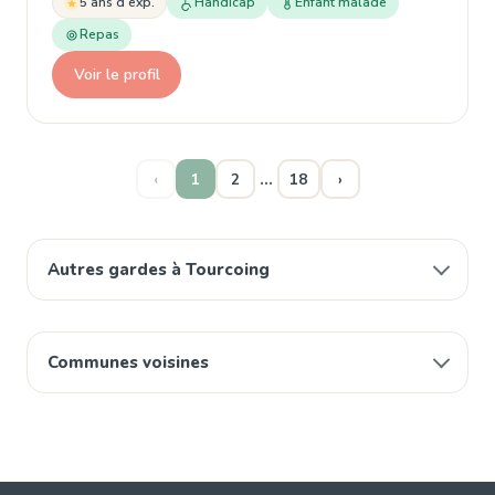
5 ans d'exp.
Handicap
Enfant malade
Repas
Voir le profil
…
‹
1
2
18
›
Autres gardes à Tourcoing
Communes voisines