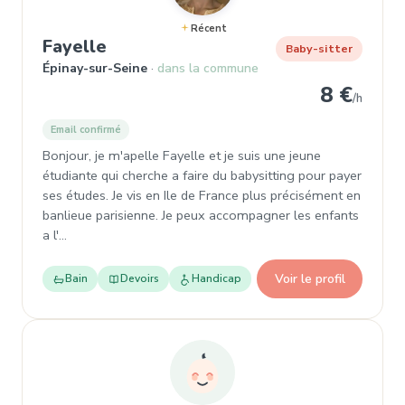
Récent
, Baby-sitter à Épinay-sur-Seine
Fayelle
Baby-sitter
Épinay-sur-Seine
dans la commune
8 €
/h
Email confirmé
Bonjour, je m'apelle Fayelle et je suis une jeune
étudiante qui cherche a faire du babysitting pour payer
ses études. Je vis en Ile de France plus précisément en
banlieue parisienne. Je peux accompagner les enfants
a l'…
Voir le profil
Bain
Devoirs
Handicap