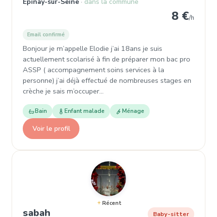
Épinay-sur-Seine
dans la commune
8 €
/h
Email confirmé
Bonjour je m’appelle Elodie j’ai 18ans je suis
actuellement scolarisé à fin de préparer mon bac pro
ASSP ( accompagnement soins services à la
personne) j’ai déjà effectué de nombreuses stages en
crèche je sais m’occuper…
Bain
Enfant malade
Ménage
Voir le profil
Récent
, Baby-sitter à Épinay-sur-Seine
sabah
Baby-sitter