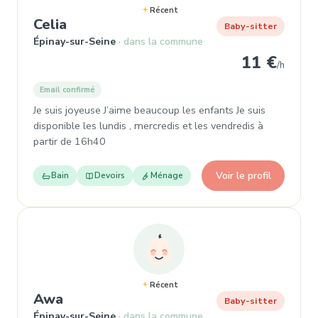
Récent
, Baby-sitter à Épinay-sur-Seine
Celia
Baby-sitter
Épinay-sur-Seine
dans la commune
11 €
/h
Email confirmé
Je suis joyeuse J’aime beaucoup les enfants Je suis
disponible les lundis , mercredis et les vendredis à
partir de 16h40
Voir le profil
Bain
Devoirs
Ménage
Récent
, Baby-sitter à Épinay-sur-Seine
Awa
Baby-sitter
Épinay-sur-Seine
dans la commune