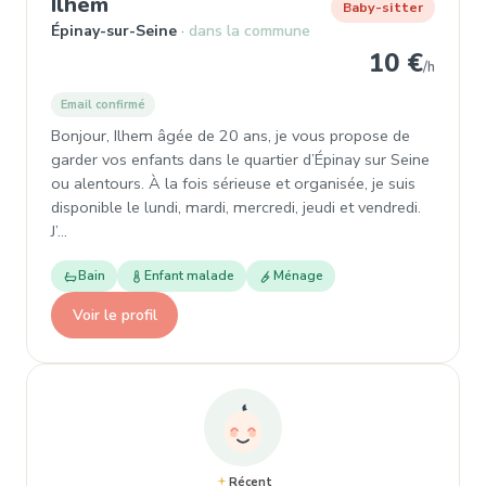
, Baby-sitter à Épinay-sur-Seine
Ilhem
Baby-sitter
Épinay-sur-Seine
dans la commune
10 €
/h
Email confirmé
Bonjour, Ilhem âgée de 20 ans, je vous propose de
garder vos enfants dans le quartier d’Épinay sur Seine
ou alentours. À la fois sérieuse et organisée, je suis
disponible le lundi, mardi, mercredi, jeudi et vendredi.
J’…
Bain
Enfant malade
Ménage
Voir le profil
Récent