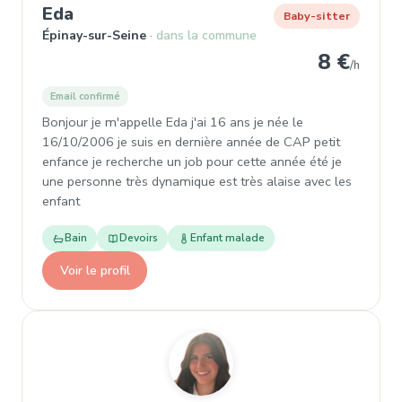
, Baby-sitter à Épinay-sur-Seine
Eda
Baby-sitter
Épinay-sur-Seine
dans la commune
8 €
/h
Email confirmé
Bonjour je m'appelle Eda j'ai 16 ans je née le
16/10/2006 je suis en dernière année de CAP petit
enfance je recherche un job pour cette année été je
une personne très dynamique est très alaise avec les
enfant
Bain
Devoirs
Enfant malade
Voir le profil