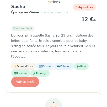
Récent
, Baby-sitter à Épinay-sur-Seine
Sasha
Baby-sitter
Épinay-sur-Seine
dans la commune
12 €
/h
Email confirmé
Bonjour, je m'appelle Sasha, j'ai 23 ans, habituée des
bébés et enfants. Je suis disponible pour du baby-
sitting en soirée tous les jours sauf le vendredi. Je suis
une personne de confiance, très patiente et à
l'écoute…
5 ans d'exp.
Permis
Véhicule
Bain
Devoirs
Ménage
Voir le profil