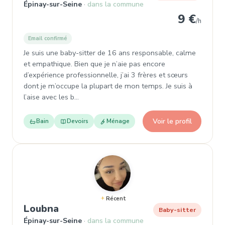
Épinay-sur-Seine
dans la commune
9 €
/h
Email confirmé
Je suis une baby-sitter de 16 ans responsable, calme
et empathique. Bien que je n’aie pas encore
d’expérience professionnelle, j’ai 3 frères et sœurs
dont je m’occupe la plupart de mon temps. Je suis à
l’aise avec les b…
Voir le profil
Bain
Devoirs
Ménage
Récent
, Baby-sitter à Épinay-sur-Seine
Loubna
Baby-sitter
Épinay-sur-Seine
dans la commune