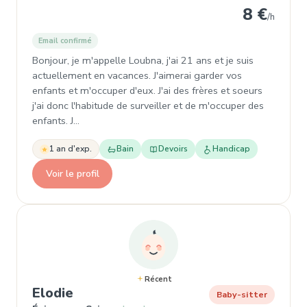
8 €
/h
Email confirmé
Bonjour, je m'appelle Loubna, j'ai 21 ans et je suis
actuellement en vacances. J'aimerai garder vos
enfants et m'occuper d'eux. J'ai des frères et soeurs
j'ai donc l'habitude de surveiller et de m'occuper des
enfants. J…
1 an d'exp.
Bain
Devoirs
Handicap
Voir le profil
Récent
, Baby-sitter à Épinay-sur-Seine
Elodie
Baby-sitter