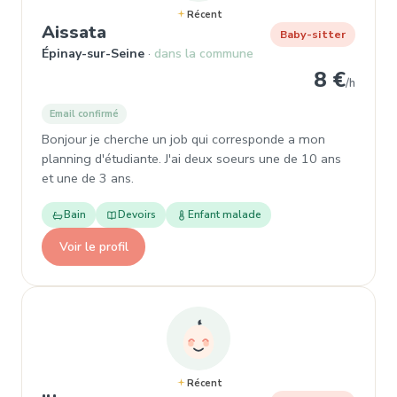
Récent
, Baby-sitter à Épinay-sur-Seine
Aissata
Baby-sitter
Épinay-sur-Seine
dans la commune
8 €
/h
Email confirmé
Bonjour je cherche un job qui corresponde a mon
planning d'étudiante. J'ai deux soeurs une de 10 ans
et une de 3 ans.
Bain
Devoirs
Enfant malade
Voir le profil
Récent