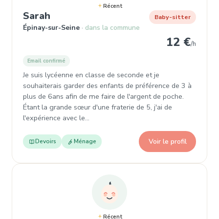
Récent
, Baby-sitter à Épinay-sur-Seine
Sarah
Baby-sitter
Épinay-sur-Seine
dans la commune
12 €
/h
Email confirmé
Je suis lycéenne en classe de seconde et je
souhaiterais garder des enfants de préférence de 3 à
plus de 6ans afin de me faire de l'argent de poche.
Étant la grande sœur d'une fraterie de 5, j'ai de
l'expérience avec le…
Voir le profil
Devoirs
Ménage
Récent