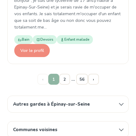
Bonjour , je suis une lycéenne de 17 ans(J'habite à
Epinay-Sur-Seine) et je serais ravie de m'occuper de
vos enfants. Je sais totalement m'occuper d'un enfant
que sa soit de bas âge ou non donc vous pouvez
totalement me…
Bain
Devoirs
Enfant malade
Voir le profil
…
‹
1
2
56
›
Autres gardes à Épinay-sur-Seine
Communes voisines