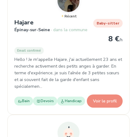
Récent
, Baby-sitter à Épinay-sur-Seine
Hajare
Baby-sitter
Épinay-sur-Seine
dans la commune
8 €
/h
Email confirmé
Hello ! Je m'appelle Hajare, j'ai actuellement 23 ans et
recherche activement des petits anges à garder. En
terme d'expérience, je suis l'aînée de 3 petites sœurs
et ai souvent fait de la garde d'enfant sans
spécialemen…
Voir le profil
Bain
Devoirs
Handicap