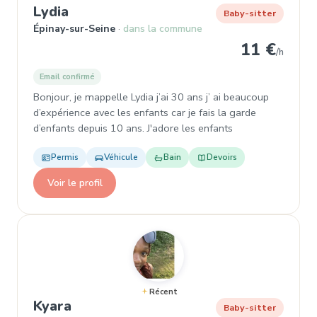
, Baby-sitter à Épinay-sur-Seine
Lydia
Baby-sitter
Épinay-sur-Seine
dans la commune
11 €
/h
Email confirmé
Bonjour, je mappelle Lydia j’ai 30 ans j’ ai beaucoup
d’expérience avec les enfants car je fais la garde
d’enfants depuis 10 ans. J'adore les enfants
Permis
Véhicule
Bain
Devoirs
Voir le profil
Récent
, Baby-sitter à Épinay-sur-Seine
Kyara
Baby-sitter