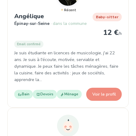
Récent
, Baby-sitter à Épinay-sur-Sein
Angélique
Baby-sitter
Épinay-sur-Seine
dans la commune
12 €
/h
Email confirmé
Je suis étudiante en licences de musicologie, j'ai 22
ans. Je suis à l'écoute, motivée, serviable et
dynamique. Je peux faire les tâches ménagères, faire
la cuisine, faire des activités : jeux de sociétés,
apprendre la…
Voir le profil
Bain
Devoirs
Ménage