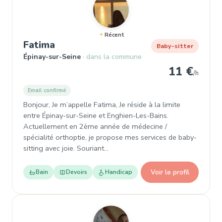
Récent
, Baby-sitter à Épinay-sur-Seine
Fatima
Baby-sitter
Épinay-sur-Seine
dans la commune
11 €
/h
Email confirmé
Bonjour, Je m’appelle Fatima, Je réside à la limite
entre Épinay-sur-Seine et Enghien-Les-Bains.
Actuellement en 2ème année de médecine /
spécialité orthoptie, je propose mes services de baby-
sitting avec joie. Souriant…
Voir le profil
Bain
Devoirs
Handicap