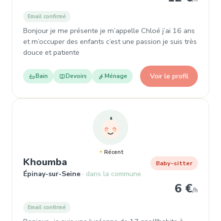
Email confirmé
Bonjour je me présente je m’appelle Chloé j’ai 16 ans
et m’occuper des enfants c’est une passion je suis très
douce et patiente
Voir le profil
Bain
Devoirs
Ménage
Récent
, Baby-sitter à Épinay-sur-Seine
Khoumba
Baby-sitter
Épinay-sur-Seine
dans la commune
6 €
/h
Email confirmé