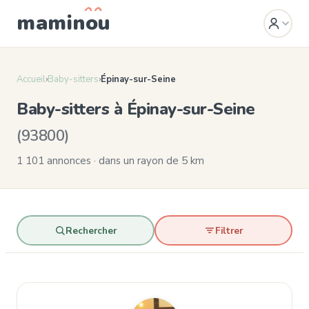
mamin
o
u
Accueil
›
Baby-sitters
›
Épinay-sur-Seine
Baby-sitters à Épinay-sur-Seine
(93800)
1 101 annonces · dans un rayon de 5 km
Rechercher
Filtrer