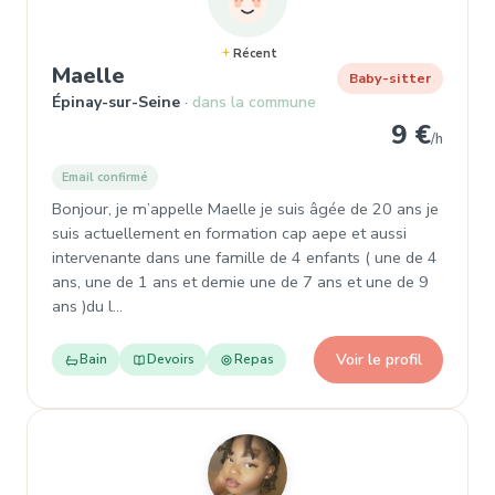
Récent
, Baby-sitter à Épinay-sur-Seine
Maelle
Baby-sitter
Épinay-sur-Seine
dans la commune
9 €
/h
Email confirmé
Bonjour, je m’appelle Maelle je suis âgée de 20 ans je
suis actuellement en formation cap aepe et aussi
intervenante dans une famille de 4 enfants ( une de 4
ans, une de 1 ans et demie une de 7 ans et une de 9
ans )du l…
Voir le profil
Bain
Devoirs
Repas