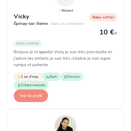
Récent
, Baby-sitter à Épinay-sur-Seine
Vicky
Baby-sitter
Épinay-sur-Seine
dans la commune
10 €
/h
Email confirmé
Bonjour je m'appelle Vicky je suis très ponctuelle et
j'adore les enfants je suis très créative je suis super
sympa et patiente
1 an d'exp.
Bain
Devoirs
Enfant malade
Voir le profil