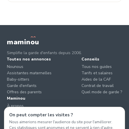
mamin
o
u
Simplifie la garde d'enfants depuis 2006.
Toutes nos annonces
Conseils
Nounous
Tous nos guides
Assistantes maternelles
Tarifs et salaires
Baby-sitters
Aides de la CAF
Garde d'enfants
Contrat de travail
Offres des parents
Quel mode de garde ?
Maminou
À propos
Nous contacter
On peut compter les visites ?
Éviter les arnaques
Nous aimerions mesurer l'audience du site pour l'améliorer.
CGU & CGV
Ces statistiques sont anonymes et ne servent à rien d'autre.