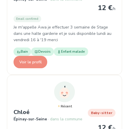
12 €
/h
Email confirmé
Je m'appelle Awa je effectuer 3 semaine de Stage
dans une halte garderie et je suis disponible lundi au
vendredi 16 à '19 merci
Bain
Devoirs
Enfant malade
Voir le profil
Récent
, Baby-sitter à Épinay-sur-Seine
Chloé
Baby-sitter
Épinay-sur-Seine
dans la commune
12 €
/h