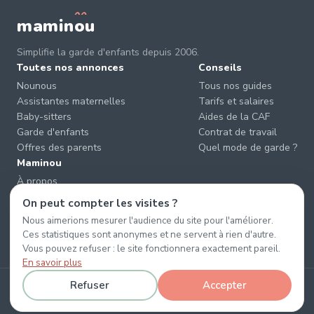
mamin
o
u
Simplifie la garde d'enfants depuis 2006.
Toutes nos annonces
Conseils
Nounous
Tous nos guides
Assistantes maternelles
Tarifs et salaires
Baby-sitters
Aides de la CAF
Garde d'enfants
Contrat de travail
Offres des parents
Quel mode de garde ?
Maminou
À propos
Nous contacter
On peut compter les visites ?
Éviter les arnaques
Nous aimerions mesurer l'audience du site pour l'améliorer.
CGU & CGV
Ces statistiques sont anonymes et ne servent à rien d'autre.
Confidentialité
Vous pouvez refuser : le site fonctionnera exactement pareil.
En savoir plus
Refuser
Accepter
© 2026 Maminou · Sans surtaxe, sans engagement. ·
Gérer les cookies