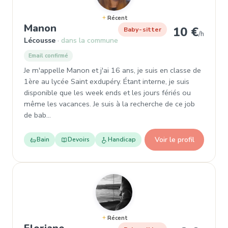
Récent
, Baby-sitter à Lécousse
Manon
10 €
Baby-sitter
/h
Lécousse
dans la commune
Email confirmé
Je m'appelle Manon et j'ai 16 ans, je suis en classe de
1ère au lycée Saint exdupéry. Étant interne, je suis
disponible que les week ends et les jours fériés ou
même les vacances. Je suis à la recherche de ce job
de bab…
Voir le profil
Bain
Devoirs
Handicap
Récent
, Baby-sitter à Lécousse