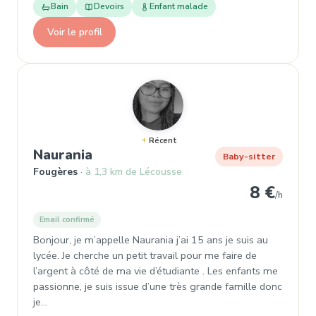
Bain
Devoirs
Enfant malade
Voir le profil
Récent
, Baby-sitter à Fougères
Naurania
Baby-sitter
Fougères
à 1,3 km de Lécousse
8 €
/h
Email confirmé
Bonjour, je m’appelle Naurania j’ai 15 ans je suis au
lycée. Je cherche un petit travail pour me faire de
l’argent à côté de ma vie d’étudiante . Les enfants me
passionne, je suis issue d’une très grande famille donc
je…