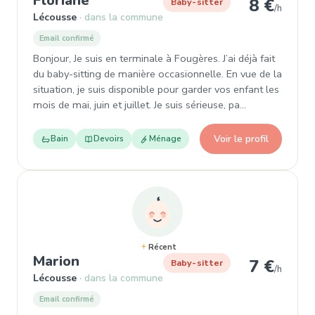
Floriane
8 €
Baby-sitter
/h
Lécousse
dans la commune
Email confirmé
Bonjour, Je suis en terminale à Fougères. J’ai déjà fait
du baby-sitting de manière occasionnelle. En vue de la
situation, je suis disponible pour garder vos enfant les
mois de mai, juin et juillet. Je suis sérieuse, pa…
Voir le profil
Bain
Devoirs
Ménage
Récent
, Baby-sitter à Lécousse
Marion
7 €
Baby-sitter
/h
Lécousse
dans la commune
Email confirmé