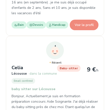
16 ans (en septembre) , je me suis déjà occupé
d'enfants de 2 ans, 5ans et 10 ans, je suis disponible
les vacances d'été
Voir le profil
Bain
Devoirs
Handicap
Récent
, Baby-sitter à Lécousse
Celia
9 €
Baby-sitter
/h
Lécousse
dans la commune
Email confirmé
baby sitter sur Lécousse
Bonjour, Actuellement je suis en formation
préparation concours Aide Soignante. J'ai déjà réaliser
du baby-sitting près de chez moi. Etant quelqu'un de