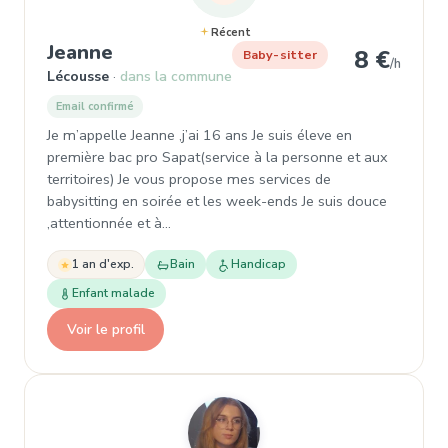
Récent
, Baby-sitter à Lécousse
Jeanne
8 €
Baby-sitter
/h
Lécousse
dans la commune
Email confirmé
Je m’appelle Jeanne ,j’ai 16 ans Je suis éleve en
première bac pro Sapat(service à la personne et aux
territoires) Je vous propose mes services de
babysitting en soirée et les week-ends Je suis douce
,attentionnée et à…
1 an d'exp.
Bain
Handicap
Enfant malade
Voir le profil