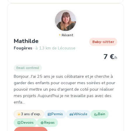
Récent
, Baby-sitter à Fougères
Mathilde
Baby-sitter
Fougères
à 1,3 km de Lécousse
7 €
/h
Email confirmé
Bonjour, J'ai 25 ans je suis célibataire et je cherche à
garder des enfants pour occuper mes soirées et pour
pouvoir mettre un peu d'argent de coté pour réaliser
mes projets Aujourd'hui je ne travaille pas avec des
enfa…
3 ans d'exp.
Permis
Véhicule
Bain
Devoirs
Repas