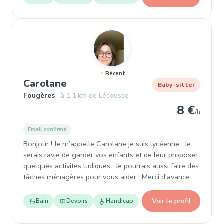
Récent
, Baby-sitter à Fougères
Carolane
Baby-sitter
Fougères
à 1,1 km de Lécousse
8 €
/h
Email confirmé
Bonjour ! Je m’appelle Carolane je suis lycéenne . Je
serais ravie de garder vos enfants et de leur proposer
quelques activités ludiques . Je pourrais aussi faire des
tâches ménagères pour vous aider . Merci d’avance .
Voir le profil
Bain
Devoirs
Handicap