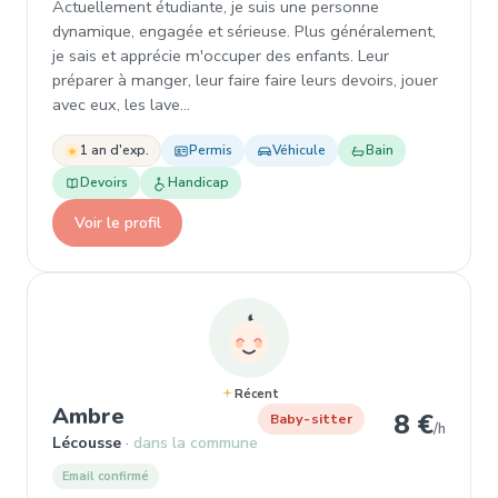
Actuellement étudiante, je suis une personne
dynamique, engagée et sérieuse. Plus généralement,
je sais et apprécie m'occuper des enfants. Leur
préparer à manger, leur faire faire leurs devoirs, jouer
avec eux, les lave…
1 an d'exp.
Permis
Véhicule
Bain
Devoirs
Handicap
Voir le profil
Récent
, Baby-sitter à Lécousse
Ambre
8 €
Baby-sitter
/h
Lécousse
dans la commune
Email confirmé