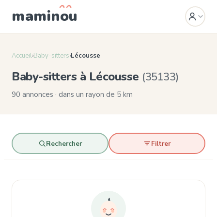
mamin
o
u
Accueil
›
Baby-sitters
›
Lécousse
Baby-sitters à Lécousse
(35133)
90 annonces · dans un rayon de 5 km
Rechercher
Filtrer