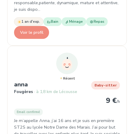
responsable,patiente, dynamique, mature et attentive,
je suis dispo…
1 an d'exp.
Bain
Ménage
Repas
Voir le profil
Récent
, Baby-sitter à Fougères
anna
Baby-sitter
Fougères
à 1,8 km de Lécousse
9 €
/h
Email confirmé
Je m’appelle Anna, j’ai 16 ans et je suis en première
ST2S au lycée Notre Dame des Marais. J’ai pour but
de travailler avec les enfants plus tard. Je suis sociable