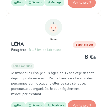
Voir le profil
Bain
Devoirs
Ménage
Récent
, Baby-sitter à Fougères
LÉNA
Baby-sitter
Fougères
à 1,8 km de Lécousse
8 €
/h
Email confirmé
Je m'appelle Léna, je suis âgée de 17ans et je détient
déjà un poste en epahd. J'aime bien prendre soin des
personnes et m'occuper d'elles. Je suis sérieuse,
ponctuelle et organisée. Je peux également
m'occuper d'enfant…
Voir le profil
Bain
Devoirs
Handicap