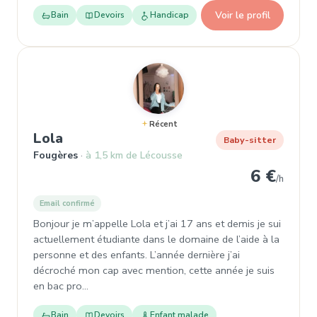
Voir le profil
Bain
Devoirs
Handicap
Récent
, Baby-sitter à Fougères
Lola
Baby-sitter
Fougères
à 1,5 km de Lécousse
6 €
/h
Email confirmé
Bonjour je m’appelle Lola et j’ai 17 ans et demis je sui
actuellement étudiante dans le domaine de l’aide à la
personne et des enfants. L’année dernière j’ai
décroché mon cap avec mention, cette année je suis
en bac pro…
Bain
Devoirs
Enfant malade