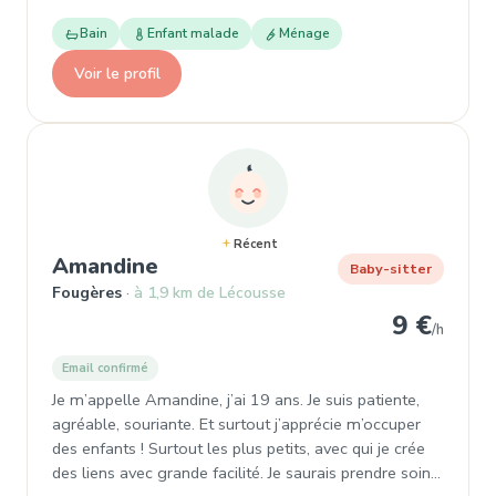
Bain
Enfant malade
Ménage
Voir le profil
Récent
, Baby-sitter à Fougères
Amandine
Baby-sitter
Fougères
à 1,9 km de Lécousse
9 €
/h
Email confirmé
Je m’appelle Amandine, j’ai 19 ans. Je suis patiente,
agréable, souriante. Et surtout j’apprécie m’occuper
des enfants ! Surtout les plus petits, avec qui je crée
des liens avec grande facilité. Je saurais prendre soin…