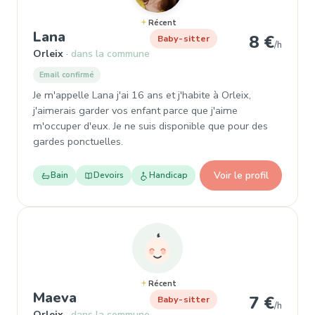
Récent
, Baby-sitter à Orleix
Lana
8 €
Baby-sitter
/h
Orleix
dans la commune
Email confirmé
Je m'appelle Lana j'ai 16 ans et j'habite à Orleix,
j'aimerais garder vos enfant parce que j'aime
m'occuper d'eux. Je ne suis disponible que pour des
gardes ponctuelles.
Voir le profil
Bain
Devoirs
Handicap
Récent
, Baby-sitter à Orleix
Maeva
7 €
Baby-sitter
/h
Orleix
dans la commune