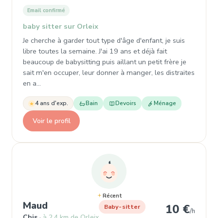
Email confirmé
baby sitter sur Orleix
Je cherche à garder tout type d'âge d'enfant, je suis
libre toutes la semaine. J'ai 19 ans et déjà fait
beaucoup de babysitting puis aillant un petit frère je
sait m'en occuper, leur donner à manger, les distraites
en a…
4 ans d'exp.
Bain
Devoirs
Ménage
Voir le profil
Récent
, Baby-sitter à Chis
Maud
10 €
Baby-sitter
/h
Chis
à 2,4 km de Orleix