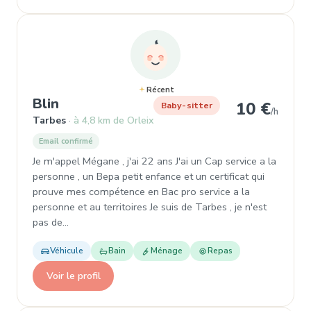
Récent
, Baby-sitter à Tarbes
Blin
10 €
Baby-sitter
/h
Tarbes
à 4,8 km de Orleix
Email confirmé
Je m'appel Mégane , j'ai 22 ans J'ai un Cap service a la
personne , un Bepa petit enfance et un certificat qui
prouve mes compétence en Bac pro service a la
personne et au territoires Je suis de Tarbes , je n'est
pas de…
Véhicule
Bain
Ménage
Repas
Voir le profil