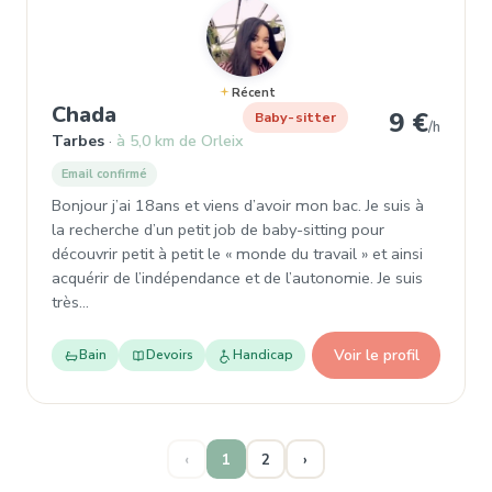
Récent
, Baby-sitter à Tarbes
Chada
9 €
Baby-sitter
/h
Tarbes
à 5,0 km de Orleix
Email confirmé
Bonjour j’ai 18ans et viens d’avoir mon bac. Je suis à
la recherche d’un petit job de baby-sitting pour
découvrir petit à petit le « monde du travail » et ainsi
acquérir de l’indépendance et de l’autonomie. Je suis
très…
Voir le profil
Bain
Devoirs
Handicap
‹
1
2
›