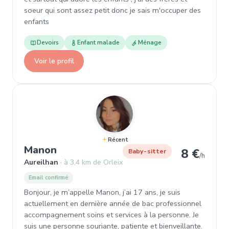
soeur qui sont assez petit donc je sais m'occuper des
enfants
Devoirs
Enfant malade
Ménage
Voir le profil
Récent
, Baby-sitter à Aureilhan
Manon
8 €
Baby-sitter
/h
Aureilhan
à 3,4 km de Orleix
Email confirmé
Bonjour, je m’appelle Manon, j’ai 17 ans, je suis
actuellement en dernière année de bac professionnel
accompagnement soins et services à la personne. Je
suis une personne souriante, patiente et bienveillante.