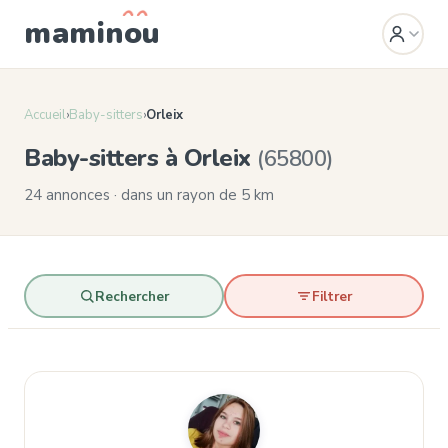
mamin
o
u
Accueil
›
Baby-sitters
›
Orleix
Baby-sitters à Orleix
(65800)
24 annonces · dans un rayon de 5 km
Rechercher
Filtrer