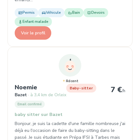
Permis
Véhicule
Bain
Devoirs
Enfant malade
Voir le profil
Récent
, Baby-sitter à Bazet
Noemie
7 €
Baby-sitter
/h
Bazet
à 3,4 km de Orleix
Email confirmé
baby sitter sur Bazet
Bonjour, je suis la cadette d'une famille nombreuse j'ai
déjà eu l'occasion de faire du baby-sitting dans le
passé. Je suis étudiante en Prépa IFSI à Tarbes mais