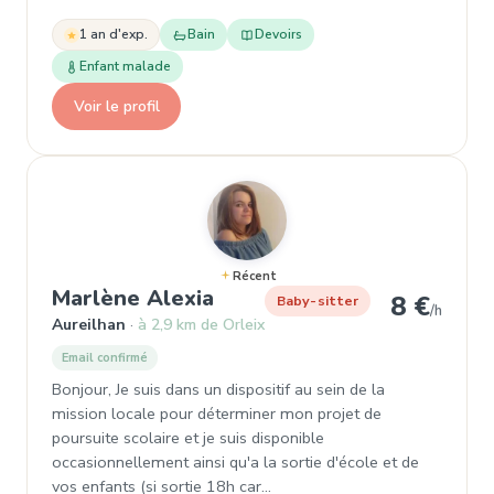
1 an d'exp.
Bain
Devoirs
Enfant malade
Voir le profil
Récent
, Baby-sitter à Aureilhan
Marlène Alexia
8 €
Baby-sitter
/h
Aureilhan
à 2,9 km de Orleix
Email confirmé
Bonjour, Je suis dans un dispositif au sein de la
mission locale pour déterminer mon projet de
poursuite scolaire et je suis disponible
occasionnellement ainsi qu'a la sortie d'école et de
vos enfants (si sortie 18h car…