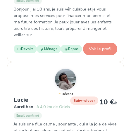
Email confirmé
Bonjour, j'ai 18 ans, je suis véhiculable et je vous
propose mes services pour financer mon permis et
ma future formation. Je peux jouer aves les enfants,
leurs lire des histoire, leurs préparer à manger et
veiller sur…
Voir le profil
Devoirs
Ménage
Repas
Récent
, Baby-sitter à Aureilhan
Lucie
10 €
Baby-sitter
/h
Aureilhan
à 4,0 km de Orleix
Email confirmé
Je suis une fille calme , souriante , qui a la joie de vivre
et surtout qui adore les enfants , j'ai des frères et