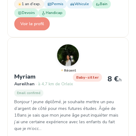
1 an d'exp.
Permis
Véhicule
Bain
Devoirs
Handicap
Voir le profil
Récent
, Baby-sitter à Aureilhan
Myriam
8 €
Baby-sitter
/h
Aureilhan
à 4,7 km de Orleix
Email confirmé
Bonjour ! jeune diplômé, je souhaite mettre un peu
d’argent de côté pour mes futures études. Âgée de
18ans je sais que mon jeune âge peut inquiéter mais
j’ai une certaine expérience avec les enfants du fait
que je m’occ…