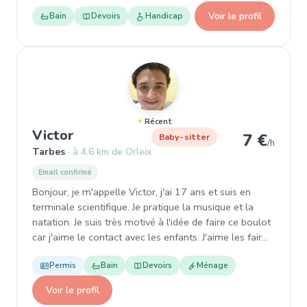
Voir le profil
Bain
Devoirs
Handicap
Récent
, Baby-sitter à Tarbes
Victor
7 €
Baby-sitter
/h
Tarbes
à 4,6 km de Orleix
Email confirmé
Bonjour, je m'appelle Victor, j'ai 17 ans et suis en
terminale scientifique. Je pratique la musique et la
natation. Je suis très motivé à l'idée de faire ce boulot
car j'aime le contact avec les enfants. J'aime les fair…
Permis
Bain
Devoirs
Ménage
Voir le profil