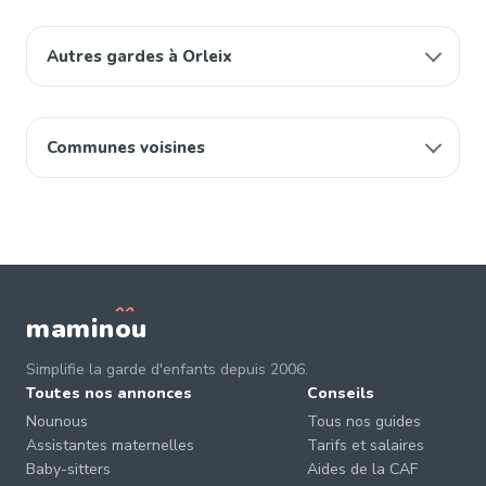
Autres gardes à Orleix
Communes voisines
mamin
o
u
Simplifie la garde d'enfants depuis 2006.
Toutes nos annonces
Conseils
Nounous
Tous nos guides
Assistantes maternelles
Tarifs et salaires
Baby-sitters
Aides de la CAF