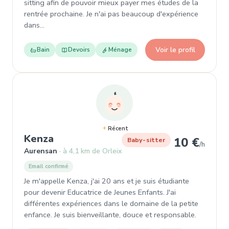
sitting afin de pouvoir mieux payer mes études de la
rentrée prochaine. Je n'ai pas beaucoup d'expérience
dans…
Voir le profil
Bain
Devoirs
Ménage
Récent
, Baby-sitter à Aurensan
Kenza
10 €
Baby-sitter
/h
Aurensan
à 4,1 km de Orleix
Email confirmé
Je m'appelle Kenza, j'ai 20 ans et je suis étudiante
pour devenir Educatrice de Jeunes Enfants. J'ai
différentes expériences dans le domaine de la petite
enfance. Je suis bienveillante, douce et responsable.