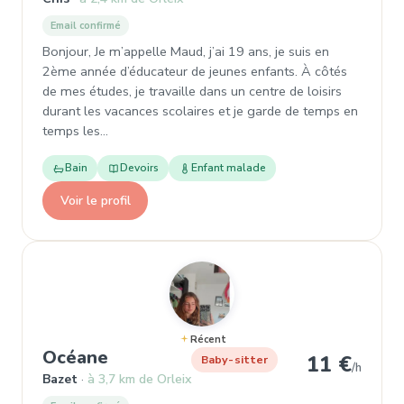
Email confirmé
Bonjour, Je m’appelle Maud, j’ai 19 ans, je suis en
2ème année d’éducateur de jeunes enfants. À côtés
de mes études, je travaille dans un centre de loisirs
durant les vacances scolaires et je garde de temps en
temps les…
Bain
Devoirs
Enfant malade
Voir le profil
Récent
, Baby-sitter à Bazet
Océane
11 €
Baby-sitter
/h
Bazet
à 3,7 km de Orleix