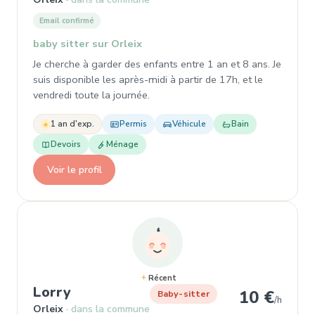
Email confirmé
baby sitter sur Orleix
Je cherche à garder des enfants entre 1 an et 8 ans. Je
suis disponible les après-midi à partir de 17h, et le
vendredi toute la journée.
1 an d'exp.
Permis
Véhicule
Bain
Devoirs
Ménage
Voir le profil
Récent
, Baby-sitter à Orleix
Lorry
10 €
Baby-sitter
/h
Orleix
dans la commune