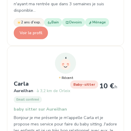
n'ayant ma rentrée que dans 3 semaines je suis
disponible…
2 ans d'exp.
Bain
Devoirs
Ménage
Voir le profil
Récent
, Baby-sitter à Aureilhan
Carla
10 €
Baby-sitter
/h
Aureilhan
à 3,2 km de Orleix
Email confirmé
baby sitter sur Aureilhan
Bonjour je me présente je m'appelle Carla et je
propose mes service pour faire du baby sitting. J'adore
les enfants et jai un très bon relationnel avec eux. Je