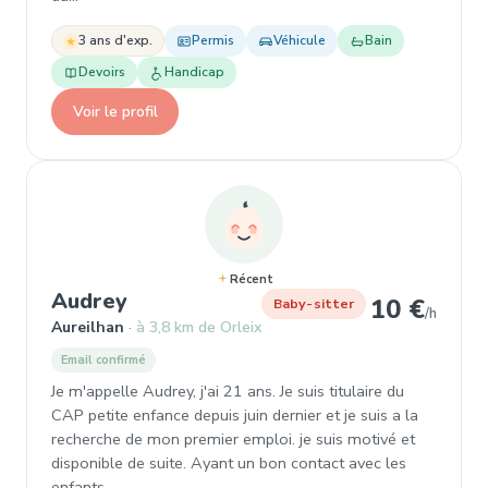
3 ans d'exp.
Permis
Véhicule
Bain
Devoirs
Handicap
Voir le profil
Récent
, Baby-sitter à Aureilhan
Audrey
10 €
Baby-sitter
/h
Aureilhan
à 3,8 km de Orleix
Email confirmé
Je m'appelle Audrey, j'ai 21 ans. Je suis titulaire du
CAP petite enfance depuis juin dernier et je suis a la
recherche de mon premier emploi. je suis motivé et
disponible de suite. Ayant un bon contact avec les
enfants…