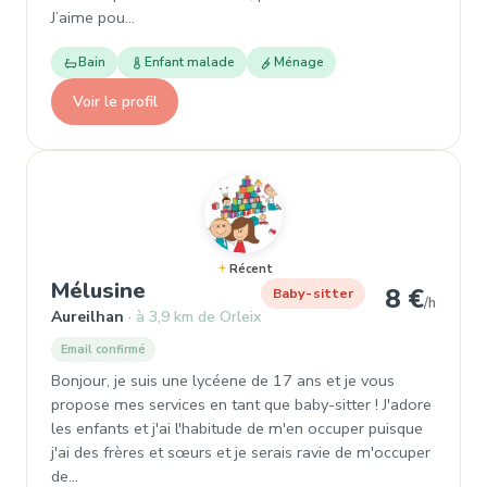
J’aime pou…
Bain
Enfant malade
Ménage
Voir le profil
Récent
, Baby-sitter à Aureilhan
Mélusine
8 €
Baby-sitter
/h
Aureilhan
à 3,9 km de Orleix
Email confirmé
Bonjour, je suis une lycéene de 17 ans et je vous
propose mes services en tant que baby-sitter ! J'adore
les enfants et j'ai l'habitude de m'en occuper puisque
j'ai des frères et sœurs et je serais ravie de m'occuper
de…