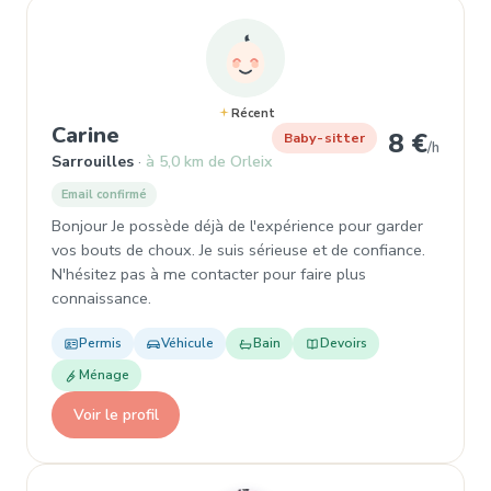
Récent
, Baby-sitter à Sarrouilles
Carine
8 €
Baby-sitter
/h
Sarrouilles
à 5,0 km de Orleix
Email confirmé
Bonjour Je possède déjà de l'expérience pour garder
vos bouts de choux. Je suis sérieuse et de confiance.
N'hésitez pas à me contacter pour faire plus
connaissance.
Permis
Véhicule
Bain
Devoirs
Ménage
Voir le profil