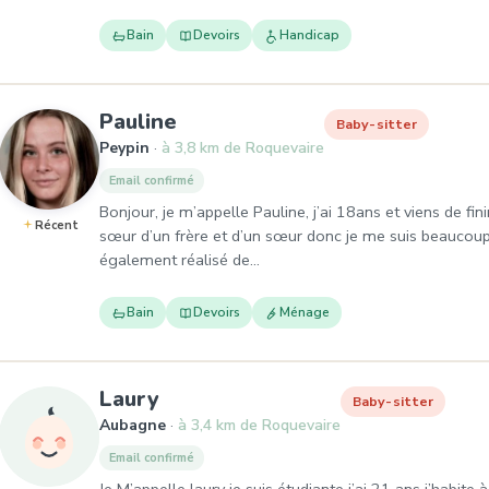
Bain
Devoirs
Handicap
, Baby-sitter à Peypin
Pauline
Baby-sitter
Peypin
à 3,8 km de Roquevaire
Email confirmé
Bonjour, je m’appelle Pauline, j’ai 18ans et viens de fi
Récent
sœur d’un frère et d’un sœur donc je me suis beaucoup 
également réalisé de…
Bain
Devoirs
Ménage
, Baby-sitter à Aubagne
Laury
Baby-sitter
Aubagne
à 3,4 km de Roquevaire
Email confirmé