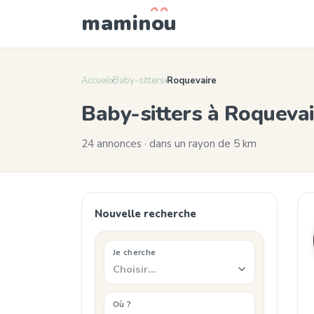
mamin
o
u
Accueil
›
Baby-sitters
›
Roquevaire
Baby-sitters à Roqueva
24 annonces · dans un rayon de 5 km
Nouvelle recherche
Je cherche
Choisir…
Où ?