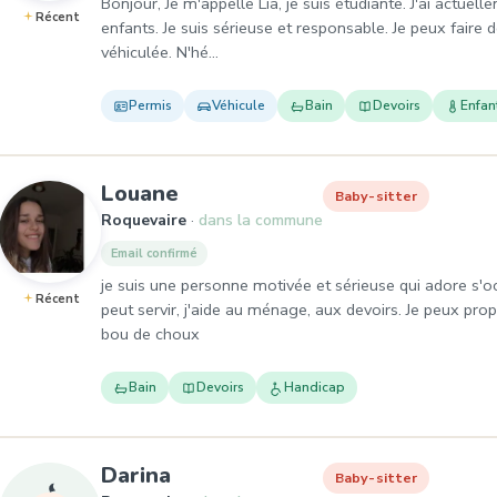
Bonjour, Je m'appelle Lia, je suis étudiante. J'ai actue
Récent
enfants. Je suis sérieuse et responsable. Je peux faire de 
véhiculée. N'hé…
Permis
Véhicule
Bain
Devoirs
Enfan
, Baby-sitter à Roquevaire
Louane
Baby-sitter
Roquevaire
dans la commune
Email confirmé
je suis une personne motivée et sérieuse qui adore s'o
Récent
peut servir, j'aide au ménage, aux devoirs. Je peux prop
bou de choux
Bain
Devoirs
Handicap
, Baby-sitter à Roquevaire
Darina
Baby-sitter