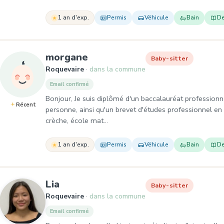
1 an d'exp.
Permis
Véhicule
Bain
De
, Baby-sitter à Roquevaire
morgane
Baby-sitter
Roquevaire
dans la commune
Email confirmé
Bonjour, Je suis diplômé d'un baccalauréat profession
Récent
personne, ainsi qu'un brevet d'études professionnel en ca
crèche, école mat…
1 an d'exp.
Permis
Véhicule
Bain
De
, Baby-sitter à Roquevaire
Lia
Baby-sitter
Roquevaire
dans la commune
Email confirmé