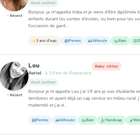
Email confirmé
Bonjour, je m'appelle India et je viens d’être diplômée 
Récent
enfants durant les sorties d'écoles, ou bien pour les so
l'occasion de gard…
3 ans d'exp.
Permis
Véhicule
Bain
D
, Baby-sitter à Auriol
Lou
Baby-sitter
Auriol
à 3,9 km de Roquevaire
Email confirmé
Bonjour je m’appelle Lou j’ai 19 ans je suis étudiante 
Récent
territoires et ayant déjà un cap service en milieu rural,
maternité et j’ai d…
Permis
Véhicule
Bain
Handicap
Mé