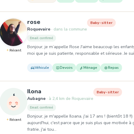
, Baby-sitter à Roquevaire
rose
Baby-sitter
Roquevaire
dans la commune
Email confirmé
Bonjour, je m’appelle Rose J'aime beaucoup les enfants
Récent
moi que je suis patiente, responsable et sérieuse. Je su
Véhicule
Devoirs
Ménage
Repas
, Baby-sitter à Aubagne
Ilona
Baby-sitter
Aubagne
à 2,4 km de Roquevaire
Email confirmé
Bonjour, je m'appelle Iloana, j'ai 17 ans ! (bientôt 18 !!
Récent
aujourd'hui, c'est parce que je suis plus que motivée à
fratrie, j'ai tou…