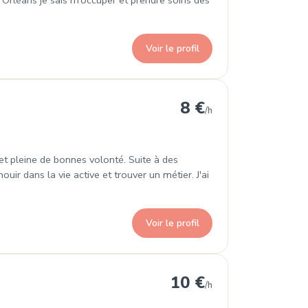
 à Orléans je sais m’occuper et prendre soins des
Voir le profil
8 €
/h
et pleine de bonnes volonté. Suite à des
ir dans la vie active et trouver un métier. J'ai
Voir le profil
10 €
/h