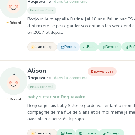
Roquevaire
dans la commune
Email confirmé
Bonjour, Je m'appelle Darina, j'ai 18 ans. J'ai un bac ES
Récent
d'infirmière. Je peux garder vos enfants les week end 
en 2017 et depu…
1 an d'exp.
Permis
Bain
Devoirs
En
, Baby-sitter à Roquevaire
Alison
Baby-sitter
Roquevaire
dans la commune
Email confirmé
baby sitter sur Roquevaire
Récent
Bonjour je suis baby Sitter je garde vos enfant à mon d
compagnie de ma fille de 5 ans et de moi meme je me
avec plein d'activités à propo…
1 an d'exp.
Bain
Devoirs
Ménage