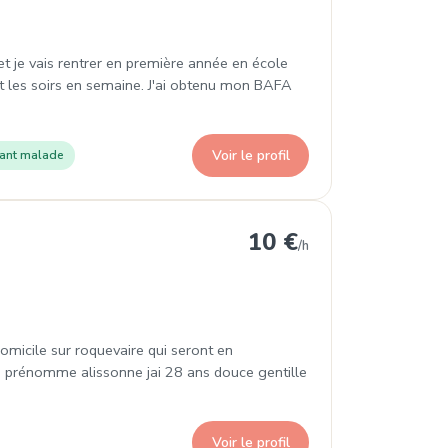
 et je vais rentrer en première année en école
et les soirs en semaine. J'ai obtenu mon BAFA
Voir le profil
fant malade
10 €
/h
omicile sur roquevaire qui seront en
 prénomme alissonne jai 28 ans douce gentille
Voir le profil