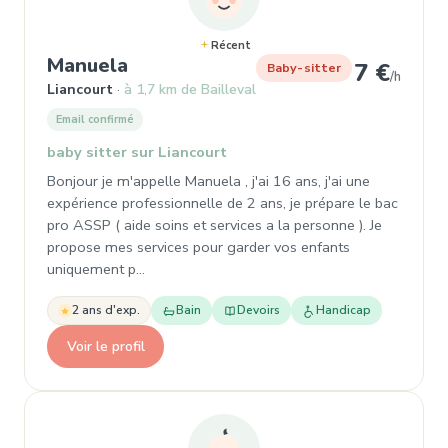
Récent
, Garde d'enfant à Liancourt
Manuela
7 €
Baby-sitter
/h
Liancourt
à 1,7 km de Bailleval
Email confirmé
baby sitter sur Liancourt
Bonjour je m'appelle Manuela , j'ai 16 ans, j'ai une
expérience professionnelle de 2 ans, je prépare le bac
pro ASSP ( aide soins et services a la personne ). Je
propose mes services pour garder vos enfants
uniquement p…
2 ans d'exp.
Bain
Devoirs
Handicap
Voir le profil