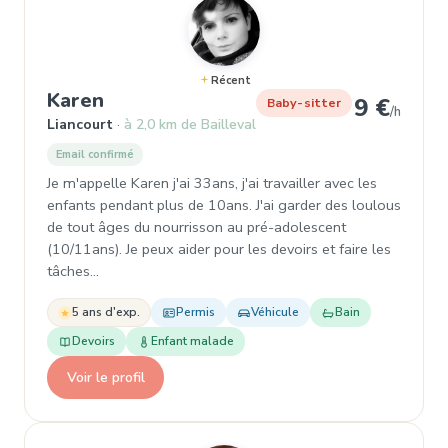
Récent
, Garde d'enfant à Liancourt
Karen
9 €
Baby-sitter
/h
Liancourt
à 2,0 km de Bailleval
Email confirmé
Je m'appelle Karen j'ai 33ans, j'ai travailler avec les
enfants pendant plus de 10ans. J'ai garder des loulous
de tout âges du nourrisson au pré-adolescent
(10/11ans). Je peux aider pour les devoirs et faire les
tâches…
5 ans d'exp.
Permis
Véhicule
Bain
Devoirs
Enfant malade
Voir le profil