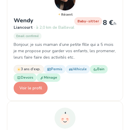
Récent
, Garde d'enfant à Liancourt
Wendy
8 €
Baby-sitter
/h
Liancourt
à 2,0 km de Bailleval
Email confirmé
Bonjour, je suis maman d’une petite fille qui a 5 mois
je me propose pour garder vos enfants, les promener,
leurs faire faire des activités etc..
3 ans d'exp.
Permis
Véhicule
Bain
Devoirs
Ménage
Voir le profil