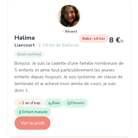
Récent
, Garde d'enfant à Liancourt
Halima
8 €
Baby-sitter
/h
Liancourt
à 1,8 km de Bailleval
Email confirmé
Bonjour, Je suis la cadette d'une famille nombreuse de
5 enfants et aime tout particulièrement les jeunes
enfants depuis toujours. Je suis lycéenne, en classe de
terminale et ai achevé mon année de cours, je suis
donc t…
1 an d'exp.
Bain
Devoirs
Enfant malade
Voir le profil