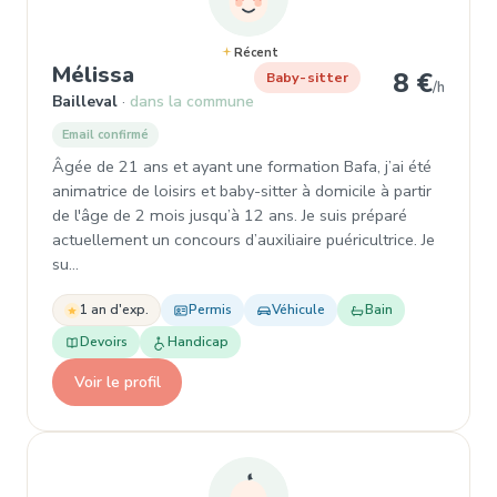
Récent
, Garde d'enfant à Bailleval
Mélissa
8 €
Baby-sitter
/h
Bailleval
dans la commune
Email confirmé
Âgée de 21 ans et ayant une formation Bafa, j’ai été
animatrice de loisirs et baby-sitter à domicile à partir
de l'âge de 2 mois jusqu’à 12 ans. Je suis préparé
actuellement un concours d’auxiliaire puéricultrice. Je
su…
1 an d'exp.
Permis
Véhicule
Bain
Devoirs
Handicap
Voir le profil