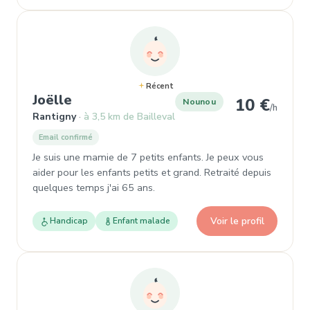
Récent
, Garde d'enfant à Rantigny
Joëlle
10 €
Nounou
/h
Rantigny
à 3,5 km de Bailleval
Email confirmé
Je suis une mamie de 7 petits enfants. Je peux vous
aider pour les enfants petits et grand. Retraité depuis
quelques temps j'ai 65 ans.
Voir le profil
Handicap
Enfant malade