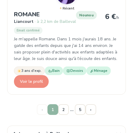
Récent
, Garde d'enfant à Liancourt
ROMANE
6 €
Nounou
/h
Liancourt
à 2,2 km de Bailleval
Email confirmé
Je m'appelle Romane. Dans 1 mois j'aurais 18 ans. Je
gatde des enfants depuis que j'ai 14 ans environ. Je
sais proposer plein d'activités aux enfants adaptées à
leur âge. Je suis douce ainsi qu'à l'écoute des enfants.
3 ans d'exp.
Bain
Devoirs
Ménage
Voir le profil
…
‹
1
2
5
›