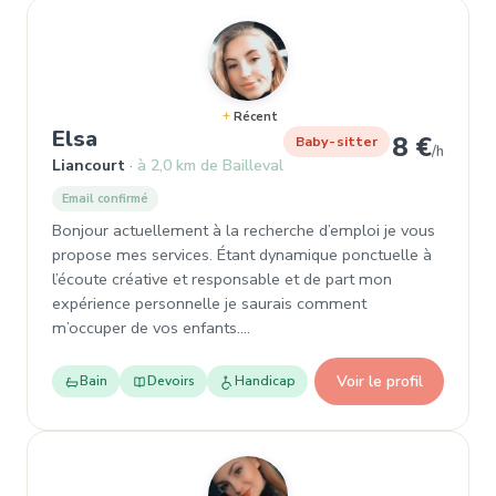
Récent
, Garde d'enfant à Liancourt
Elsa
8 €
Baby-sitter
/h
Liancourt
à 2,0 km de Bailleval
Email confirmé
Bonjour actuellement à la recherche d’emploi je vous
propose mes services. Étant dynamique ponctuelle à
l’écoute créative et responsable et de part mon
expérience personnelle je saurais comment
m’occuper de vos enfants.…
Voir le profil
Bain
Devoirs
Handicap