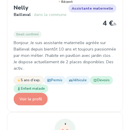
Récent
, Garde d'enfant à Bailleval
Nelly
Assistante maternelle
Bailleval
dans la commune
4 €
/h
Email confirmé
Bonjour, Je suis assistante maternelle agréée sur
Bailleval depuis bientôt 10 ans et toujours passionnée
par mon métier. J'habite en pavillon avec jardin clos .
Je dispose actuellement de 2 places disponibles. Des
activ…
5 ans d'exp.
Permis
Véhicule
Devoirs
Enfant malade
Voir le profil