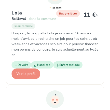
Récent
, Garde d'enfant à Bailleval
Lola
11 €
Baby-sitter
/h
Bailleval
dans la commune
Email confirmé
Bonjour , Je m'appelle Lola je vais avoir 16 ans au
mois d'avril et je recherche un job pour les soirs et où
week-ends et vacances scolaire pour pouvoir financer
mon permis de conduire. Je suis actuellement au lycée
en…
Devoirs
Handicap
Enfant malade
Voir le profil