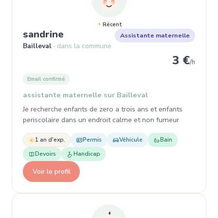
Récent
, Garde d'enfant à Bailleval
sandrine
Assistante maternelle
Bailleval
dans la commune
3 €
/h
Email confirmé
assistante maternelle sur Bailleval
Je recherche enfants de zero a trois ans et enfants
periscolaire dans un endroit calme et non fumeur
1 an d'exp.
Permis
Véhicule
Bain
Devoirs
Handicap
Voir le profil