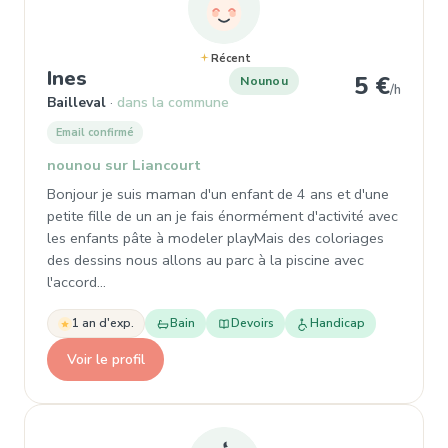
Récent
, Garde d'enfant à Bailleval
Ines
5 €
Nounou
/h
Bailleval
dans la commune
Email confirmé
nounou sur Liancourt
Bonjour je suis maman d'un enfant de 4 ans et d'une
petite fille de un an je fais énormément d'activité avec
les enfants pâte à modeler playMais des coloriages
des dessins nous allons au parc à la piscine avec
l'accord…
1 an d'exp.
Bain
Devoirs
Handicap
Voir le profil