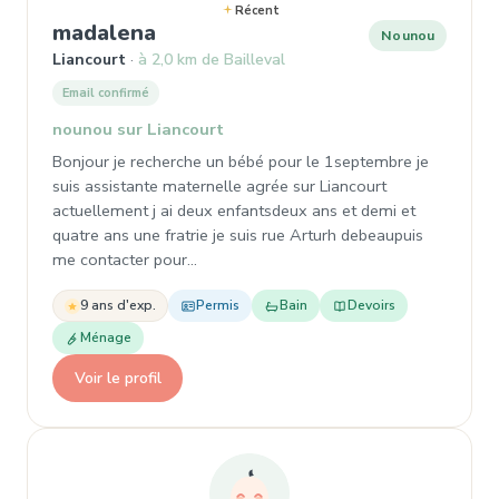
Récent
, Garde d'enfant à Liancourt
madalena
Nounou
Liancourt
à 2,0 km de Bailleval
Email confirmé
nounou sur Liancourt
Bonjour je recherche un bébé pour le 1septembre je
suis assistante maternelle agrée sur Liancourt
actuellement j ai deux enfantsdeux ans et demi et
quatre ans une fratrie je suis rue Arturh debeaupuis
me contacter pour…
9 ans d'exp.
Permis
Bain
Devoirs
Ménage
Voir le profil