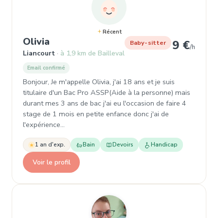
Récent
, Garde d'enfant à Liancourt
Olivia
9 €
Baby-sitter
/h
Liancourt
à 1,9 km de Bailleval
Email confirmé
Bonjour, Je m'appelle Olivia, j'ai 18 ans et je suis
titulaire d'un Bac Pro ASSP(Aide à la personne) mais
durant mes 3 ans de bac j'ai eu l'occasion de faire 4
stage de 1 mois en petite enfance donc j'ai de
l'expérience…
1 an d'exp.
Bain
Devoirs
Handicap
Voir le profil