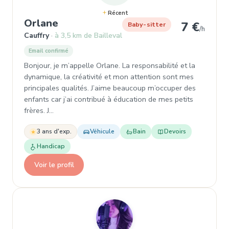
Récent
, Garde d'enfant à Cauffry
Orlane
7 €
Baby-sitter
/h
Cauffry
à 3,5 km de Bailleval
Email confirmé
Bonjour, je m’appelle Orlane. La responsabilité et la
dynamique, la créativité et mon attention sont mes
principales qualités. J’aime beaucoup m’occuper des
enfants car j’ai contribué à éducation de mes petits
frères. J…
3 ans d'exp.
Véhicule
Bain
Devoirs
Handicap
Voir le profil