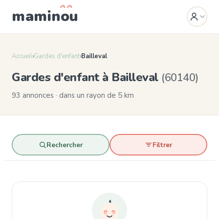
mamin
o
u
Accueil
›
Gardes d'enfant
›
Bailleval
Gardes d'enfant à Bailleval
(60140)
93 annonces · dans un rayon de 5 km
Rechercher
Filtrer