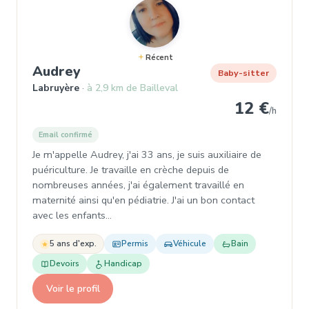
Récent
, Garde d'enfant à Labruyère
Audrey
Baby-sitter
Labruyère
à 2,9 km de Bailleval
12 €
/h
Email confirmé
Je m'appelle Audrey, j'ai 33 ans, je suis auxiliaire de
puériculture. Je travaille en crèche depuis de
nombreuses années, j'ai également travaillé en
maternité ainsi qu'en pédiatrie. J'ai un bon contact
avec les enfants…
5 ans d'exp.
Permis
Véhicule
Bain
Devoirs
Handicap
Voir le profil