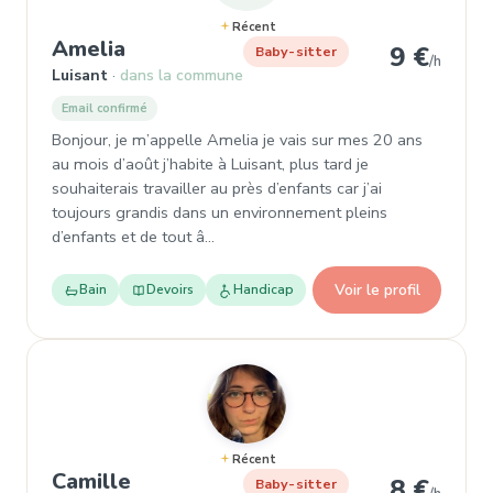
Récent
, Garde d'enfant à Luisant
Amelia
9 €
Baby-sitter
/h
Luisant
dans la commune
Email confirmé
Bonjour, je m’appelle Amelia je vais sur mes 20 ans
au mois d’août j’habite à Luisant, plus tard je
souhaiterais travailler au près d’enfants car j’ai
toujours grandis dans un environnement pleins
d’enfants et de tout â…
Voir le profil
Bain
Devoirs
Handicap
Récent
, Garde d'enfant à Luisant
Camille
8 €
Baby-sitter