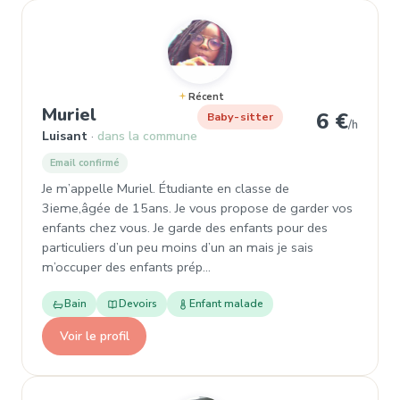
Récent
, Garde d'enfant à Luisant
Muriel
6 €
Baby-sitter
/h
Luisant
dans la commune
Email confirmé
Je m’appelle Muriel. Étudiante en classe de
3ieme,âgée de 15ans. Je vous propose de garder vos
enfants chez vous. Je garde des enfants pour des
particuliers d’un peu moins d’un an mais je sais
m’occuper des enfants prép…
Bain
Devoirs
Enfant malade
Voir le profil