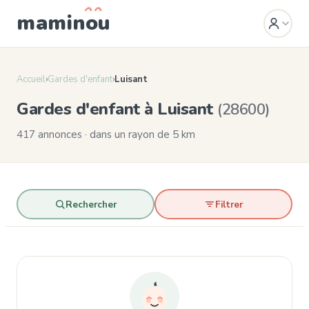
mamin
o
u
Accueil
›
Gardes d'enfant
›
Luisant
Gardes d'enfant à Luisant
(28600)
417 annonces · dans un rayon de 5 km
Rechercher
Filtrer