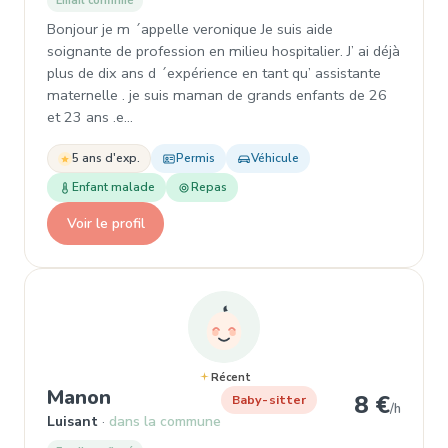
Email confirmé
Bonjour je m ´appelle veronique Je suis aide
soignante de profession en milieu hospitalier. J’ ai déjà
plus de dix ans d ´expérience en tant qu’ assistante
maternelle . je suis maman de grands enfants de 26
et 23 ans .e…
5 ans d'exp.
Permis
Véhicule
Enfant malade
Repas
Voir le profil
Récent
, Garde d'enfant à Luisant
Manon
8 €
Baby-sitter
/h
Luisant
dans la commune