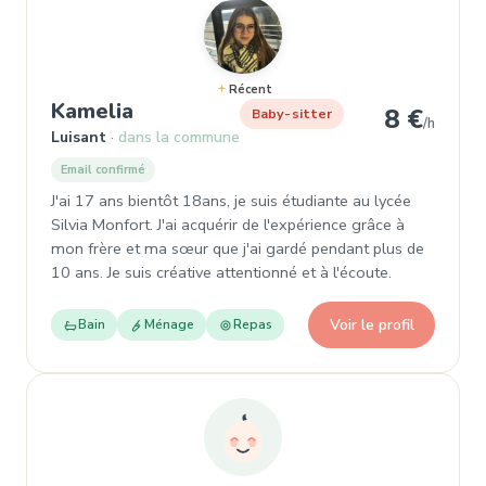
Récent
, Garde d'enfant à Luisant
Kamelia
8 €
Baby-sitter
/h
Luisant
dans la commune
Email confirmé
J'ai 17 ans bientôt 18ans, je suis étudiante au lycée
Silvia Monfort. J'ai acquérir de l'expérience grâce à
mon frère et ma sœur que j'ai gardé pendant plus de
10 ans. Je suis créative attentionné et à l'écoute.
Voir le profil
Bain
Ménage
Repas