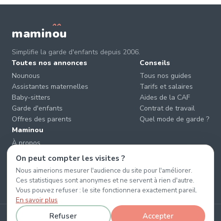
mamin
o
u
Simplifie la garde d'enfants depuis 2006.
Toutes nos annonces
Conseils
Nounous
Tous nos guides
Assistantes maternelles
Tarifs et salaires
Baby-sitters
Aides de la CAF
Garde d'enfants
Contrat de travail
Offres des parents
Quel mode de garde ?
Maminou
À propos
Nous contacter
On peut compter les visites ?
Éviter les arnaques
Nous aimerions mesurer l'audience du site pour l'améliorer.
CGU & CGV
Ces statistiques sont anonymes et ne servent à rien d'autre.
Confidentialité
Vous pouvez refuser : le site fonctionnera exactement pareil.
En savoir plus
Refuser
Accepter
© 2026 Maminou · Sans surtaxe, sans engagement. ·