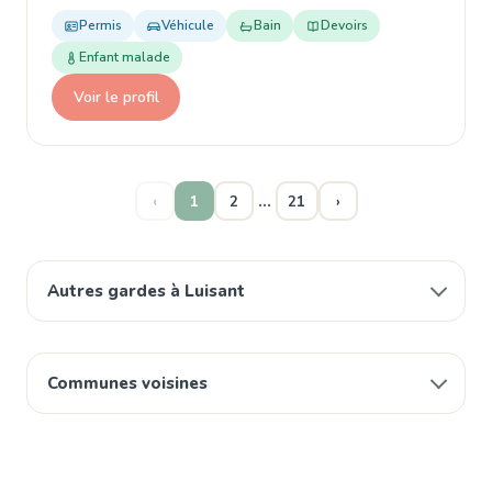
Permis
Véhicule
Bain
Devoirs
Enfant malade
Voir le profil
…
‹
1
2
21
›
Autres gardes à Luisant
Communes voisines