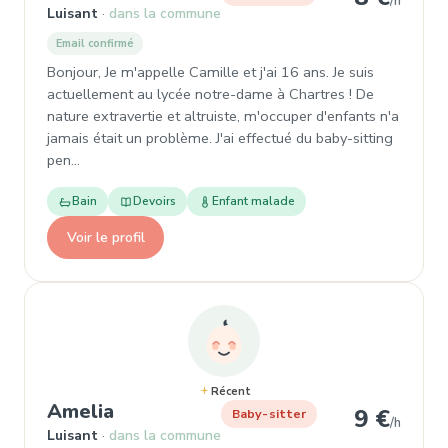
/h
Luisant
dans la commune
Email confirmé
Bonjour, Je m'appelle Camille et j'ai 16 ans. Je suis
actuellement au lycée notre-dame à Chartres ! De
nature extravertie et altruiste, m'occuper d'enfants n'a
jamais était un problème. J'ai effectué du baby-sitting
pen…
Bain
Devoirs
Enfant malade
Voir le profil
Récent
, Garde d'enfant à Luisant
Amelia
9 €
Baby-sitter
/h
Luisant
dans la commune