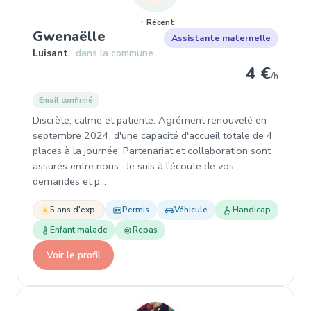
Récent
, Garde d'enfant à Luisant
Gwenaëlle
Assistante maternelle
Luisant
dans la commune
4 €
/h
Email confirmé
Discrète, calme et patiente. Agrément renouvelé en
septembre 2024, d'une capacité d'accueil totale de 4
places à la journée. Partenariat et collaboration sont
assurés entre nous : Je suis à l'écoute de vos
demandes et p…
5 ans d'exp.
Permis
Véhicule
Handicap
Enfant malade
Repas
Voir le profil