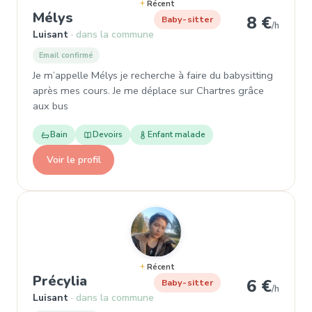
Récent
, Garde d'enfant à Luisant
Mélys
8 €
Baby-sitter
/h
Luisant
dans la commune
Email confirmé
Je m’appelle Mélys je recherche à faire du babysitting
après mes cours. Je me déplace sur Chartres grâce
aux bus
Bain
Devoirs
Enfant malade
Voir le profil
Récent
, Garde d'enfant à Luisant
Précylia
6 €
Baby-sitter
/h
Luisant
dans la commune