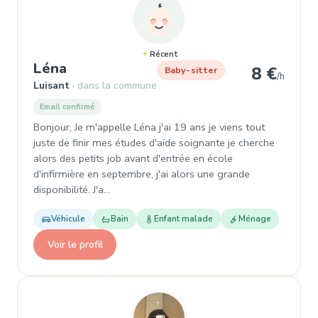
Récent
, Garde d'enfant à Luisant
Léna
8 €
Baby-sitter
/h
Luisant
dans la commune
Email confirmé
Bonjour, Je m'appelle Léna j'ai 19 ans je viens tout
juste de finir mes études d'aide soignante je cherche
alors des petits job avant d'entrée en école
d'infirmière en septembre, j'ai alors une grande
disponibilité. J'a…
Véhicule
Bain
Enfant malade
Ménage
Voir le profil