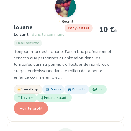
Récent
, Garde d'enfant à Luisant
louane
10 €
Baby-sitter
/h
Luisant
dans la commune
Email confirmé
Bonjour, moi c’est Louane! J’ai un bac professionnel
services aux personnes et animation dans les
territoires qui m’a permis d’effectuer de nombreux
stages enrichissants dans le milieu de la petite
enfance comme en crèc…
1 an d'exp.
Permis
Véhicule
Bain
Devoirs
Enfant malade
Voir le profil