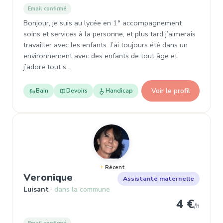
Email confirmé
Bonjour, je suis au lycée en 1° accompagnement
soins et services à la personne, et plus tard j’aimerais
travailler avec les enfants. J’ai toujours été dans un
environnement avec des enfants de tout âge et
j’adore tout s…
Voir le profil
Bain
Devoirs
Handicap
Récent
, Garde d'enfant à Luisant
Veronique
Assistante maternelle
Luisant
dans la commune
4 €
/h