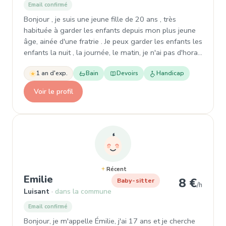
Email confirmé
Bonjour , je suis une jeune fille de 20 ans , très
habituée à garder les enfants depuis mon plus jeune
âge, ainée d'une fratrie . Je peux garder les enfants les
enfants la nuit , la journée, le matin, je n'ai pas d'hora…
1 an d'exp.
Bain
Devoirs
Handicap
Voir le profil
Récent
, Garde d'enfant à Luisant
Emilie
8 €
Baby-sitter
/h
Luisant
dans la commune
Email confirmé
Bonjour, je m'appelle Émilie, j'ai 17 ans et je cherche