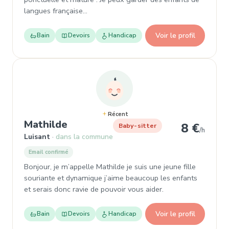
langues française…
Voir le profil
Bain
Devoirs
Handicap
Récent
, Garde d'enfant à Luisant
Mathilde
8 €
Baby-sitter
/h
Luisant
dans la commune
Email confirmé
Bonjour, je m’appelle Mathilde je suis une jeune fille
souriante et dynamique j’aime beaucoup les enfants
et serais donc ravie de pouvoir vous aider.
Voir le profil
Bain
Devoirs
Handicap