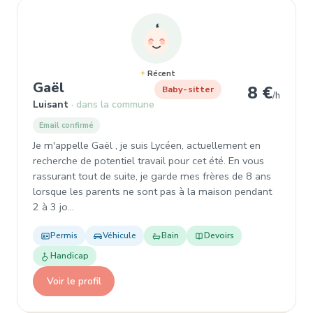
Récent
, Garde d'enfant à Luisant
Gaël
8 €
Baby-sitter
/h
Luisant
dans la commune
Email confirmé
Je m'appelle Gaël , je suis Lycéen, actuellement en
recherche de potentiel travail pour cet été. En vous
rassurant tout de suite, je garde mes frères de 8 ans
lorsque les parents ne sont pas à la maison pendant
2 à 3 jo…
Permis
Véhicule
Bain
Devoirs
Handicap
Voir le profil