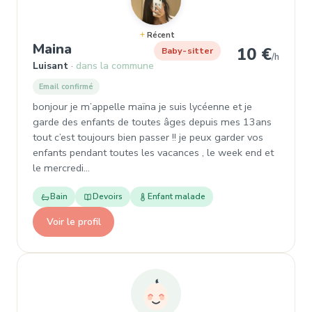
Récent
, Garde d'enfant à Luisant
Maina
10 €
Baby-sitter
/h
Luisant
dans la commune
Email confirmé
bonjour je m’appelle maïna je suis lycéenne et je
garde des enfants de toutes âges depuis mes 13ans
tout c’est toujours bien passer !! je peux garder vos
enfants pendant toutes les vacances , le week end et
le mercredi…
Bain
Devoirs
Enfant malade
Voir le profil