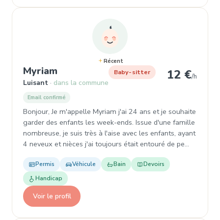
Récent
, Garde d'enfant à Luisant
Myriam
12 €
Baby-sitter
/h
Luisant
dans la commune
Email confirmé
Bonjour, Je m'appelle Myriam j'ai 24 ans et je souhaite
garder des enfants les week-ends. Issue d'une famille
nombreuse, je suis très à l'aise avec les enfants, ayant
4 neveux et nièces j'ai toujours était entouré de pe…
Permis
Véhicule
Bain
Devoirs
Handicap
Voir le profil