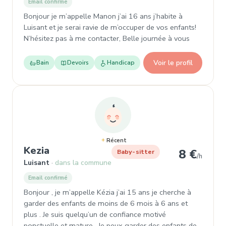
Email confirmé
Bonjour je m’appelle Manon j’ai 16 ans j’habite à
Luisant et je serai ravie de m’occuper de vos enfants!
N’hésitez pas à me contacter, Belle journée à vous
Voir le profil
Bain
Devoirs
Handicap
Récent
, Garde d'enfant à Luisant
Kezia
8 €
Baby-sitter
/h
Luisant
dans la commune
Email confirmé
Bonjour , je m’appelle Kézia j’ai 15 ans je cherche à
garder des enfants de moins de 6 mois à 6 ans et
plus . Je suis quelqu’un de confiance motivé
ponctuelle et mature . Je peux garder des enfants de