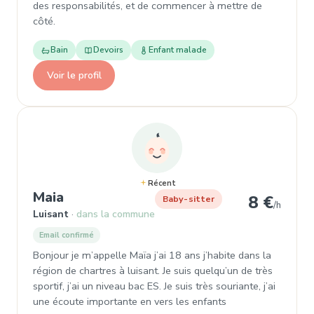
des responsabilités, et de commencer à mettre de
côté.
Bain
Devoirs
Enfant malade
Voir le profil
Récent
, Garde d'enfant à Luisant
Maia
8 €
Baby-sitter
/h
Luisant
dans la commune
Email confirmé
Bonjour je m’appelle Maïa j’ai 18 ans j’habite dans la
région de chartres à luisant. Je suis quelqu’un de très
sportif, j’ai un niveau bac ES. Je suis très souriante, j’ai
une écoute importante en vers les enfants