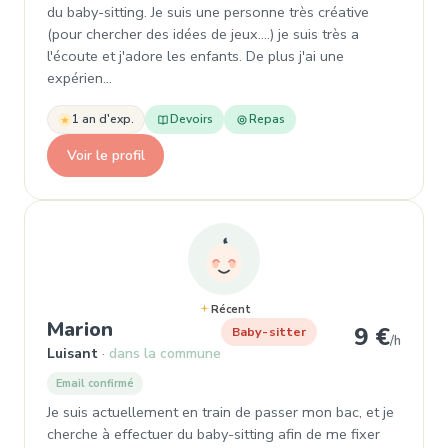
du baby-sitting. Je suis une personne très créative
(pour chercher des idées de jeux....) je suis très a
l'écoute et j'adore les enfants. De plus j'ai une
expérien…
1 an d'exp.
Devoirs
Repas
Voir le profil
Récent
, Garde d'enfant à Luisant
Marion
9 €
Baby-sitter
/h
Luisant
dans la commune
Email confirmé
Je suis actuellement en train de passer mon bac, et je
cherche à effectuer du baby-sitting afin de me fixer