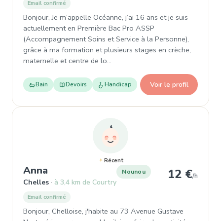
Email confirmé
Bonjour, Je m’appelle Océanne, j’ai 16 ans et je suis
actuellement en Première Bac Pro ASSP
(Accompagnement Soins et Service à la Personne),
grâce à ma formation et plusieurs stages en crèche,
maternelle et centre de lo…
Voir le profil
Bain
Devoirs
Handicap
Récent
, Nounou à Chelles
Anna
12 €
Nounou
/h
Chelles
à 3,4 km de Courtry
Email confirmé
Bonjour, Chelloise, j'habite au 73 Avenue Gustave