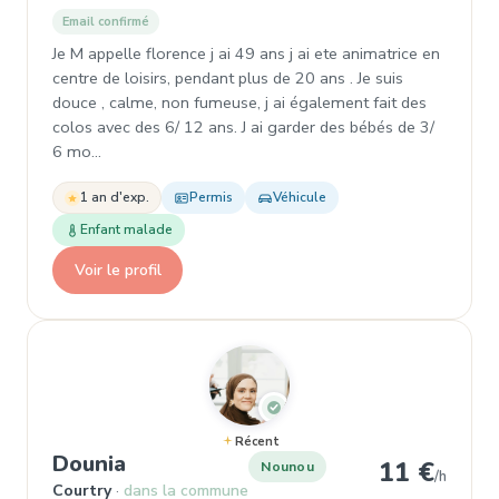
Email confirmé
Je M appelle florence j ai 49 ans j ai ete animatrice en
centre de loisirs, pendant plus de 20 ans . Je suis
douce , calme, non fumeuse, j ai également fait des
colos avec des 6/ 12 ans. J ai garder des bébés de 3/
6 mo…
1 an d'exp.
Permis
Véhicule
Enfant malade
Voir le profil
Récent
, Nounou à Courtry
Dounia
11 €
Nounou
/h
Courtry
dans la commune