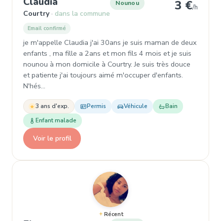
, Nounou à Courtry
Claudia
3 €
Nounou
/h
Courtry
dans la commune
Email confirmé
je m'appelle Claudia j'ai 30ans je suis maman de deux
enfants , ma fille a 2ans et mon fils 4 mois et je suis
nounou à mon domicile à Courtry. Je suis très douce
et patiente j'ai toujours aimé m'occuper d'enfants.
N'hés…
3 ans d'exp.
Permis
Véhicule
Bain
Enfant malade
Voir le profil
Récent