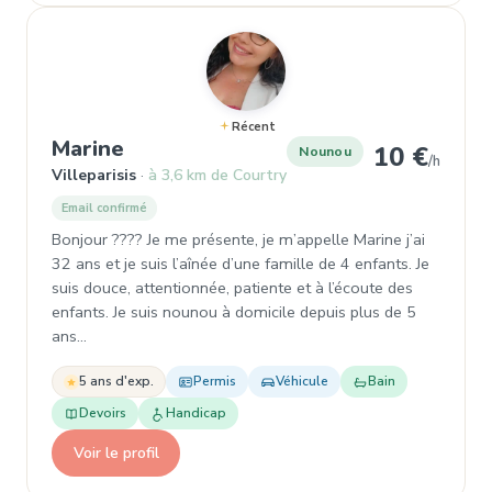
Récent
, Nounou à Villeparisis
Marine
10 €
Nounou
/h
Villeparisis
à 3,6 km de Courtry
Email confirmé
Bonjour ???? Je me présente, je m’appelle Marine j’ai
32 ans et je suis l’aînée d’une famille de 4 enfants. Je
suis douce, attentionnée, patiente et à l’écoute des
enfants. Je suis nounou à domicile depuis plus de 5
ans…
5 ans d'exp.
Permis
Véhicule
Bain
Devoirs
Handicap
Voir le profil