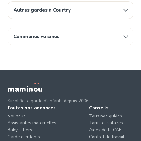
Autres gardes à Courtry
Communes voisines
mamin
o
u
Simplifie la garde d'enfants depuis 2006.
Toutes nos annonces
Conseils
Nounous
Tous nos guides
Assistantes maternelles
Tarifs et salaires
Baby-sitters
Aides de la CAF
Garde d'enfants
Contrat de travail