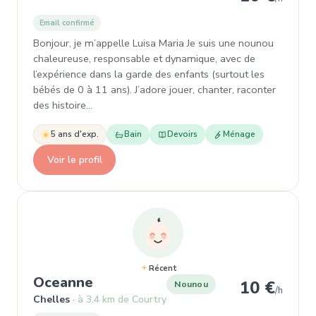
Email confirmé
Bonjour, je m’appelle Luisa Maria Je suis une nounou
chaleureuse, responsable et dynamique, avec de
l’expérience dans la garde des enfants (surtout les
bébés de 0 à 11 ans). J’adore jouer, chanter, raconter
des histoire…
5 ans d'exp.
Bain
Devoirs
Ménage
Voir le profil
Récent
, Nounou à Chelles
Oceanne
10 €
Nounou
/h
Chelles
à 3,4 km de Courtry