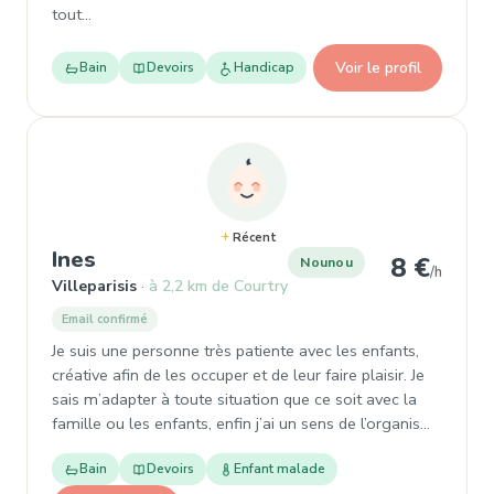
tout…
Voir le profil
Bain
Devoirs
Handicap
Récent
, Nounou à Villeparisis
Ines
8 €
Nounou
/h
Villeparisis
à 2,2 km de Courtry
Email confirmé
Je suis une personne très patiente avec les enfants,
créative afin de les occuper et de leur faire plaisir. Je
sais m’adapter à toute situation que ce soit avec la
famille ou les enfants, enfin j’ai un sens de l’organis…
Bain
Devoirs
Enfant malade