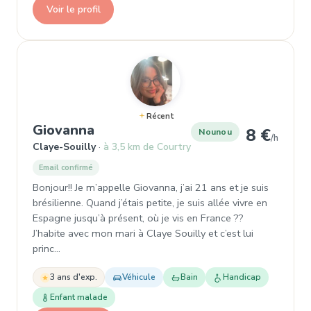
Voir le profil
Récent
, Nounou à Claye-Souilly
Giovanna
8 €
Nounou
/h
Claye-Souilly
à 3,5 km de Courtry
Email confirmé
Bonjour!! Je m’appelle Giovanna, j’ai 21 ans et je suis
brésilienne. Quand j’étais petite, je suis allée vivre en
Espagne jusqu’à présent, où je vis en France ??
J’habite avec mon mari à Claye Souilly et c’est lui
princ…
3 ans d'exp.
Véhicule
Bain
Handicap
Enfant malade