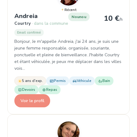
Récent
, Nounou à Courtry
Andreia
10 €
Nounou
/h
Courtry
dans la commune
Email confirmé
Bonjour, Je m'appelle Andreia, j'ai 24 ans, je suis une
jeune femme responsable, organisée, souriante,
ponctuelle et pleine de bienveillance. J'habite Courtry
et étant véhiculée, je peux me déplacer dans les villes
vois…
5 ans d'exp.
Permis
Véhicule
Bain
Devoirs
Repas
Voir le profil