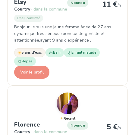
, Nounou à Courtry
Elsy
11 €
Nounou
/h
Courtry
dans la commune
Email confirmé
Bonjour ,je suis une jeune femme âgée de 27 ans ,
dynamique très sérieuse,ponctuelle gentille et
attentionnée,ayant 9 ans d'expérience .
5 ans d'exp.
Bain
Enfant malade
Repas
Voir le profil
Récent
, Nounou à Courtry
Florence
5 €
Nounou
/h
Courtry
dans la commune