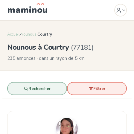
mamin
o
u
Accueil
›
Nounous
›
Courtry
Nounous à Courtry
(77181)
235 annonces · dans un rayon de 5 km
Rechercher
Filtrer