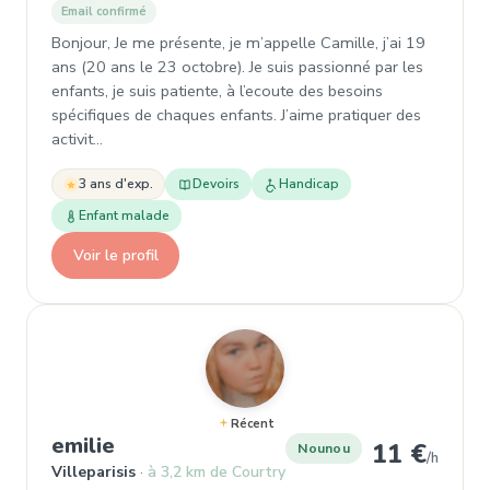
Email confirmé
Bonjour, Je me présente, je m’appelle Camille, j’ai 19
ans (20 ans le 23 octobre). Je suis passionné par les
enfants, je suis patiente, à l’ecoute des besoins
spécifiques de chaques enfants. J’aime pratiquer des
activit…
3 ans d'exp.
Devoirs
Handicap
Enfant malade
Voir le profil
Récent
, Nounou à Villeparisis
emilie
11 €
Nounou
/h
Villeparisis
à 3,2 km de Courtry