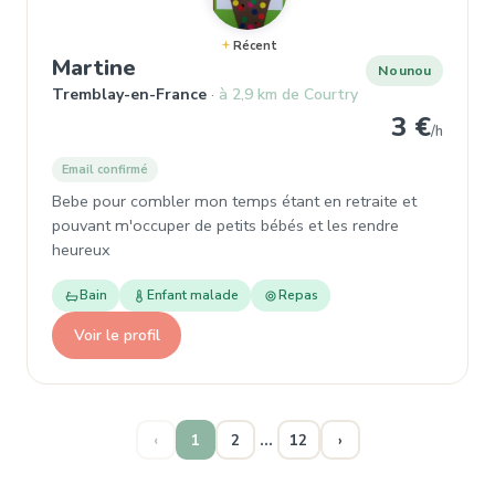
Récent
, Nounou à Tremblay-en-France
Martine
Nounou
Tremblay-en-France
à 2,9 km de Courtry
3 €
/h
Email confirmé
Bebe pour combler mon temps étant en retraite et
pouvant m'occuper de petits bébés et les rendre
heureux
Bain
Enfant malade
Repas
Voir le profil
…
‹
1
2
12
›