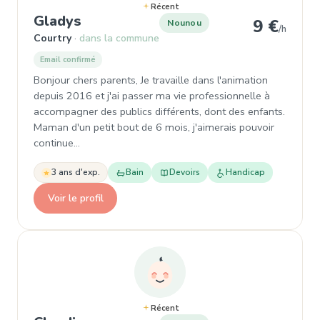
Récent
, Nounou à Courtry
Gladys
9 €
Nounou
/h
Courtry
dans la commune
Email confirmé
Bonjour chers parents, Je travaille dans l'animation
depuis 2016 et j'ai passer ma vie professionnelle à
accompagner des publics différents, dont des enfants.
Maman d'un petit bout de 6 mois, j'aimerais pouvoir
continue…
3 ans d'exp.
Bain
Devoirs
Handicap
Voir le profil
Récent