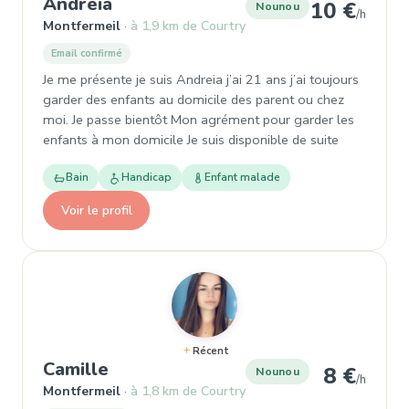
, Nounou à Montfermeil
Andreia
10 €
Nounou
/h
Montfermeil
à 1,9 km de Courtry
Email confirmé
Je me présente je suis Andreia j’ai 21 ans j’ai toujours
garder des enfants au domicile des parent ou chez
moi. Je passe bientôt Mon agrément pour garder les
enfants à mon domicile Je suis disponible de suite
Bain
Handicap
Enfant malade
Voir le profil
Récent
, Nounou à Montfermeil
Camille
8 €
Nounou
/h
Montfermeil
à 1,8 km de Courtry