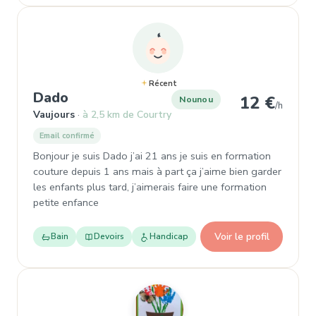
Récent
, Nounou à Vaujours
Dado
12 €
Nounou
/h
Vaujours
à 2,5 km de Courtry
Email confirmé
Bonjour je suis Dado j’ai 21 ans je suis en formation
couture depuis 1 ans mais à part ça j’aime bien garder
les enfants plus tard, j’aimerais faire une formation
petite enfance
Voir le profil
Bain
Devoirs
Handicap