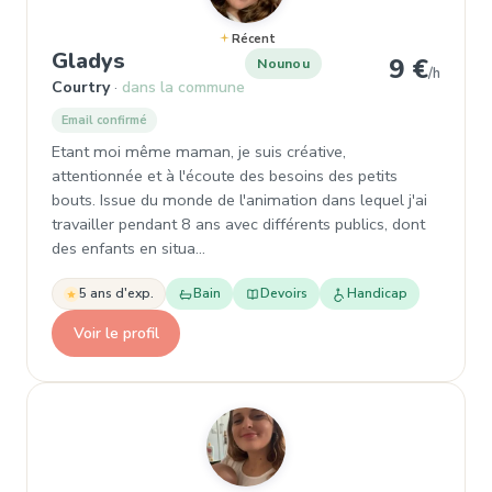
Récent
, Nounou à Courtry
Gladys
9 €
Nounou
/h
Courtry
dans la commune
Email confirmé
Etant moi même maman, je suis créative,
attentionnée et à l'écoute des besoins des petits
bouts. Issue du monde de l'animation dans lequel j'ai
travailler pendant 8 ans avec différents publics, dont
des enfants en situa…
5 ans d'exp.
Bain
Devoirs
Handicap
Voir le profil