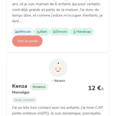
ans, et je suis maman de 6 enfants qui pour certains
sont déjà grands et partis de la maison. J'ai donc du
temps libre, et comme j'adore m'occuper d'enfants, je
tent…
Véhicule
Bain
Devoirs
Handicap
Voir le profil
Récent
, Nounou à Monségur
Kenza
12 €
Nounou
/h
Monségur
Email confirmé
J'ai un très bon contact avec les enfants, j'ai mon CAP
petite enfance (AEPE). Je suis dynamique, ponctuelle