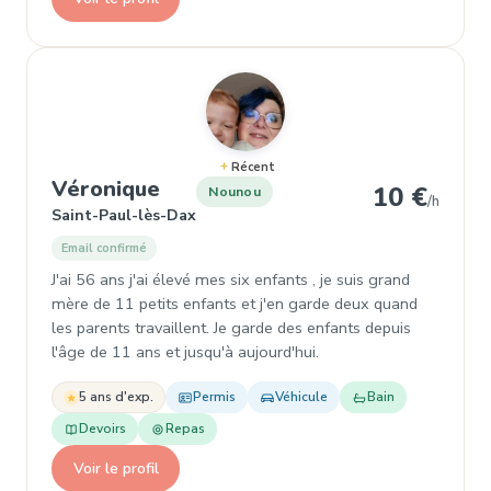
Récent
, Nounou à Saint-Paul-lès-Dax
Véronique
10 €
Nounou
/h
Saint-Paul-lès-Dax
Email confirmé
J'ai 56 ans j'ai élevé mes six enfants , je suis grand
mère de 11 petits enfants et j'en garde deux quand
les parents travaillent. Je garde des enfants depuis
l'âge de 11 ans et jusqu'à aujourd'hui.
5 ans d'exp.
Permis
Véhicule
Bain
Devoirs
Repas
Voir le profil