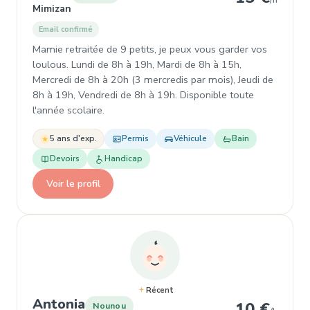
/h
Mimizan
Email confirmé
Mamie retraitée de 9 petits, je peux vous garder vos
loulous. Lundi de 8h à 19h, Mardi de 8h à 15h,
Mercredi de 8h à 20h (3 mercredis par mois), Jeudi de
8h à 19h, Vendredi de 8h à 19h. Disponible toute
l'année scolaire.
5 ans d'exp.
Permis
Véhicule
Bain
Devoirs
Handicap
Voir le profil
Récent
, Nounou à Soustons
Antonia
10 €
Nounou