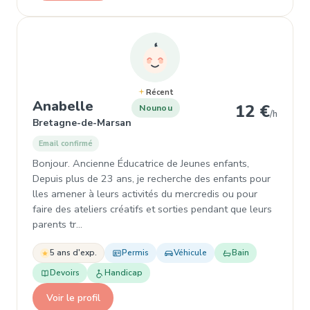
Récent
, Nounou à Bretagne-de-Marsan
Anabelle
12 €
Nounou
/h
Bretagne-de-Marsan
Email confirmé
Bonjour. Ancienne Éducatrice de Jeunes enfants,
Depuis plus de 23 ans, je recherche des enfants pour
lles amener à leurs activités du mercredis ou pour
faire des ateliers créatifs et sorties pendant que leurs
parents tr…
5 ans d'exp.
Permis
Véhicule
Bain
Devoirs
Handicap
Voir le profil