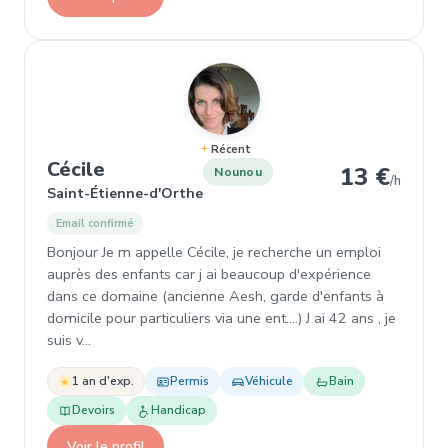
Récent
, Nounou à Saint-Étienne-d'Orthe
Cécile
13 €
Nounou
/h
Saint-Étienne-d'Orthe
Email confirmé
Bonjour Je m appelle Cécile, je recherche un emploi
auprès des enfants car j ai beaucoup d'expérience
dans ce domaine (ancienne Aesh, garde d'enfants à
domicile pour particuliers via une ent....) J ai 42 ans , je
suis v…
1 an d'exp.
Permis
Véhicule
Bain
Devoirs
Handicap
Voir le profil