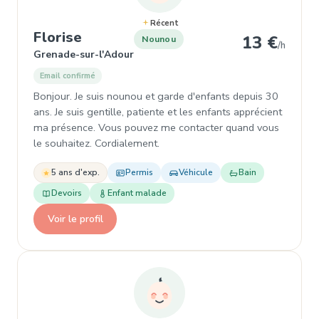
Récent
, Nounou à Grenade-sur-l'Adour
Florise
13 €
Nounou
/h
Grenade-sur-l'Adour
Email confirmé
Bonjour. Je suis nounou et garde d'enfants depuis 30
ans. Je suis gentille, patiente et les enfants apprécient
ma présence. Vous pouvez me contacter quand vous
le souhaitez. Cordialement.
5 ans d'exp.
Permis
Véhicule
Bain
Devoirs
Enfant malade
Voir le profil