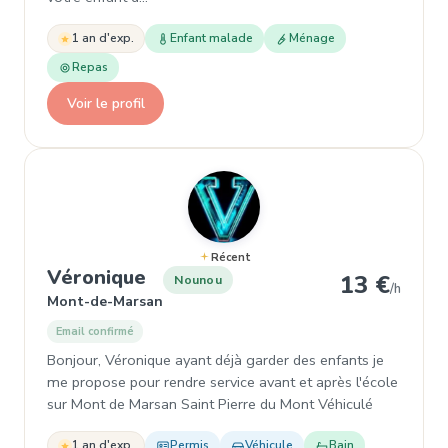
1 an d'exp.
Enfant malade
Ménage
Repas
Voir le profil
Récent
, Nounou à Mont-de-Marsan
Véronique
13 €
Nounou
/h
Mont-de-Marsan
Email confirmé
Bonjour, Véronique ayant déjà garder des enfants je
me propose pour rendre service avant et après l'école
sur Mont de Marsan Saint Pierre du Mont Véhiculé
1 an d'exp.
Permis
Véhicule
Bain