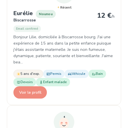
Récent
, Nounou à Biscarrosse
Eurélie
12 €
Nounou
/h
Biscarrosse
Email confirmé
Bonjour Lilie, domiciliée à Biscarrosse bourg. J'ai une
expérience de 15 ans dans la petite enfance puisque
j'étais assistante maternelle. Je suis non fumeuse,
dynamique, patiente, souriante et bienveillante. J'aime
bea…
5 ans d'exp.
Permis
Véhicule
Bain
Devoirs
Enfant malade
Voir le profil