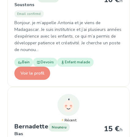
/h
Soustons
Email confirmé
Bonjour, je m’appelle Antonia et je viens de
Madagascar. Je suis institutrice et j’ai plusieurs années
d’expérience avec les enfants, ce qui m’a permis de
développer patience et créativité. Je cherche un poste
de nounou…
Bain
Devoirs
Enfant malade
Voir le profil
Récent
, Nounou à Bias
Bernadette
15 €
Nounou
/h
Bias