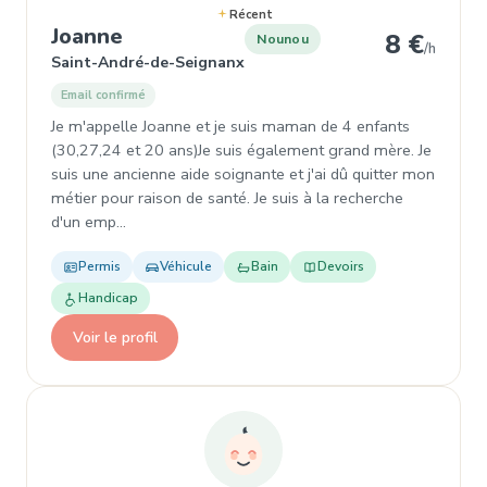
Récent
, Nounou à Saint-André-de-Seigna
Joanne
8 €
Nounou
/h
Saint-André-de-Seignanx
Email confirmé
Je m'appelle Joanne et je suis maman de 4 enfants
(30,27,24 et 20 ans)Je suis également grand mère. Je
suis une ancienne aide soignante et j'ai dû quitter mon
métier pour raison de santé. Je suis à la recherche
d'un emp…
Permis
Véhicule
Bain
Devoirs
Handicap
Voir le profil