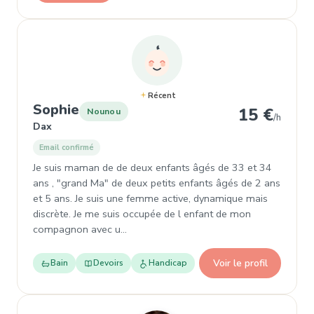
Récent
, Nounou à Dax
Sophie
15 €
Nounou
/h
Dax
Email confirmé
Je suis maman de de deux enfants âgés de 33 et 34
ans , "grand Ma" de deux petits enfants âgés de 2 ans
et 5 ans. Je suis une femme active, dynamique mais
discrète. Je me suis occupée de l enfant de mon
compagnon avec u…
Voir le profil
Bain
Devoirs
Handicap