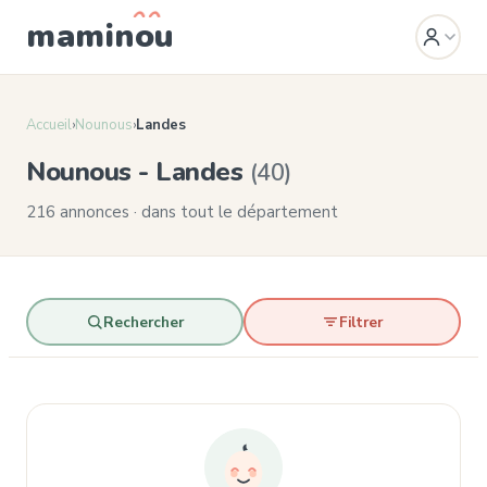
mamin
o
u
Accueil
›
Nounous
›
Landes
Nounous - Landes
(40)
216 annonces · dans tout le département
Rechercher
Filtrer