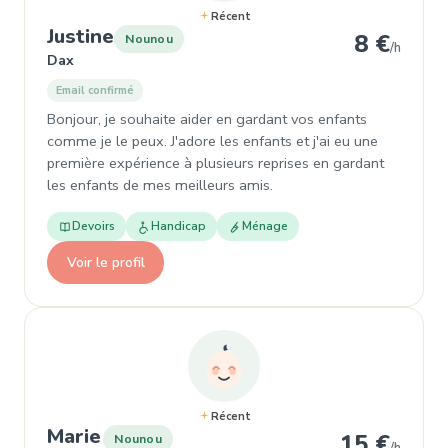
Récent
, Nounou à Dax
Justine
8 €
Nounou
/h
Dax
Email confirmé
Bonjour, je souhaite aider en gardant vos enfants
comme je le peux. J'adore les enfants et j'ai eu une
première expérience à plusieurs reprises en gardant
les enfants de mes meilleurs amis.
Devoirs
Handicap
Ménage
Voir le profil
Récent
, Nounou à Mimizan
Marie
15 €
Nounou