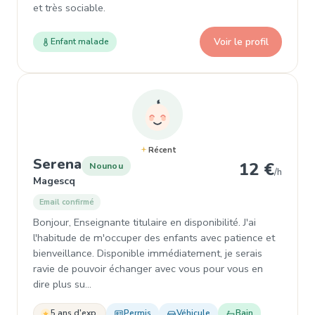
et très sociable.
Voir le profil
Enfant malade
Récent
, Nounou à Magescq
Serena
12 €
Nounou
/h
Magescq
Email confirmé
Bonjour, Enseignante titulaire en disponibilité. J'ai
l'habitude de m'occuper des enfants avec patience et
bienveillance. Disponible immédiatement, je serais
ravie de pouvoir échanger avec vous pour vous en
dire plus su…
5 ans d'exp.
Permis
Véhicule
Bain