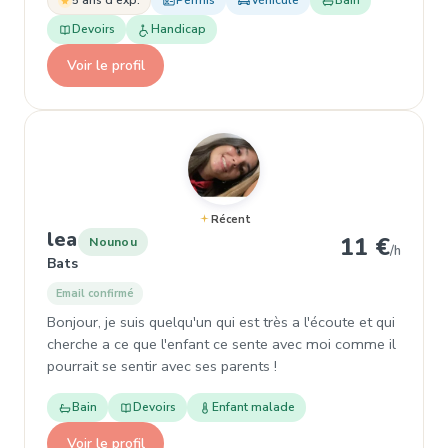
5 ans d'exp.
Permis
Véhicule
Bain
Devoirs
Handicap
Voir le profil
Récent
, Nounou à Bats
lea
11 €
Nounou
/h
Bats
Email confirmé
Bonjour, je suis quelqu'un qui est très a l'écoute et qui
cherche a ce que l'enfant ce sente avec moi comme il
pourrait se sentir avec ses parents !
Bain
Devoirs
Enfant malade
Voir le profil