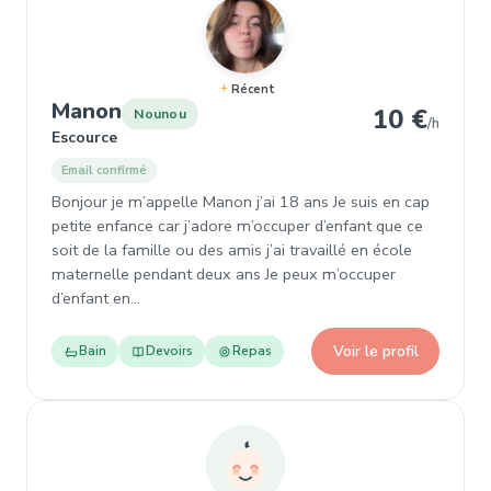
Récent
, Nounou à Escource
Manon
10 €
Nounou
/h
Escource
Email confirmé
Bonjour je m’appelle Manon j’ai 18 ans Je suis en cap
petite enfance car j’adore m’occuper d’enfant que ce
soit de la famille ou des amis j’ai travaillé en école
maternelle pendant deux ans Je peux m’occuper
d’enfant en…
Voir le profil
Bain
Devoirs
Repas