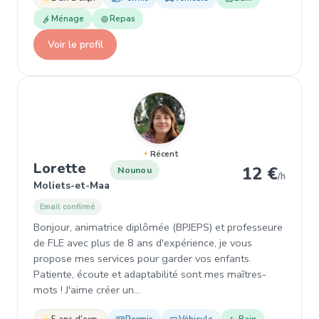
Ménage
Repas
Voir le profil
Récent
, Nounou à Moliets-et-Maa
Lorette
12 €
Nounou
/h
Moliets-et-Maa
Email confirmé
Bonjour, animatrice diplômée (BPJEPS) et professeure
de FLE avec plus de 8 ans d'expérience, je vous
propose mes services pour garder vos enfants.
Patiente, écoute et adaptabilité sont mes maîtres-
mots ! J'aime créer un…