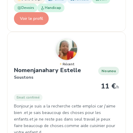
Devoirs
Handicap
Voir le profil
Récent
, Nounou à Soust
Nomenjanahary Estelle
Nounou
Soustons
11 €
/h
Email confirmé
Bonjour.je suis a la recherche cette emploi car j'aime
bien .et je sais beaucoup des choses pour les
enfants.et je ne reste pas dans seul travail je peux
faire beaucoup de choses.comme aide cuisinier pour
votre enfant d…