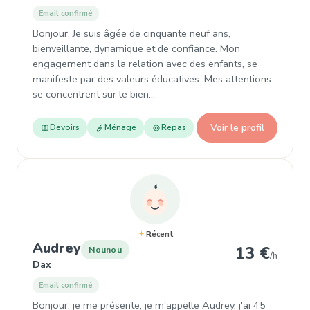
Email confirmé
Bonjour, Je suis âgée de cinquante neuf ans,
bienveillante, dynamique et de confiance. Mon
engagement dans la relation avec des enfants, se
manifeste par des valeurs éducatives. Mes attentions
se concentrent sur le bien…
Voir le profil
Devoirs
Ménage
Repas
Récent
, Nounou à Dax
Audrey
13 €
Nounou
/h
Dax
Email confirmé
Bonjour, je me présente, je m'appelle Audrey, j'ai 45