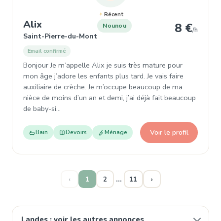
Récent
, Nounou à Saint-Pierre-du-Mont
Alix
8 €
Nounou
/h
Saint-Pierre-du-Mont
Email confirmé
Bonjour Je m’appelle Alix je suis très mature pour
mon âge j’adore les enfants plus tard. Je vais faire
auxiliaire de crèche. Je m’occupe beaucoup de ma
nièce de moins d’un an et demi, j’ai déjà fait beaucoup
de baby-si…
Voir le profil
Bain
Devoirs
Ménage
…
‹
1
2
11
›
Landes : voir les autres annonces