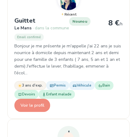
Récent
, Nounou à Le Mans
Guittet
8 €
Nounou
/h
Le Mans
dans la commune
Email confirmé
Bonjour je me présente je m'appelle j'ai 22 ans je suis
nourrice à domicile depuis maintenant 2 ans et demi
pour une famille de 3 enfants ( 7 ans, 5 an et 1 an et
demi) J'effectue le lever, l'habillage, emmener à
l'écol…
3 ans d'exp.
Permis
Véhicule
Bain
Devoirs
Enfant malade
Voir le profil