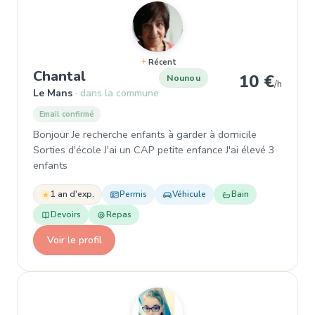
Récent
, Nounou à Le Mans
Chantal
10 €
Nounou
/h
Le Mans
dans la commune
Email confirmé
Bonjour Je recherche enfants à garder à domicile
Sorties d'école J'ai un CAP petite enfance J'ai élevé 3
enfants
1 an d'exp.
Permis
Véhicule
Bain
Devoirs
Repas
Voir le profil