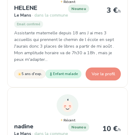
Récent
, Nounou à Le Mans
HELENE
3 €
Nounou
/h
Le Mans
dans la commune
Email confirmé
Assistante maternelle depuis 18 ans J ai mes 3
accueillis qui prennent le chemin de l école en sept
J'aurais donc 3 places de libres a partir de mi août .
Mon amplitude horaire va de 7h30 a 18h , mais je
peux m'adapter…
Voir le profil
5 ans d'exp.
Enfant malade
Récent
, Nounou à Le Mans
nadine
10 €
Nounou
/h
Le Mans
dans la commune