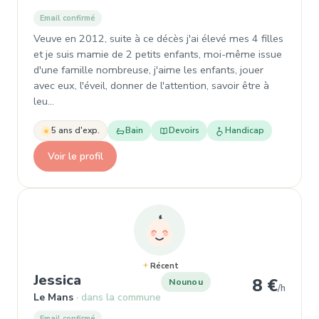
Email confirmé
Veuve en 2012, suite à ce décès j'ai élevé mes 4 filles
et je suis mamie de 2 petits enfants, moi-même issue
d'une famille nombreuse, j'aime les enfants, jouer
avec eux, l'éveil, donner de l'attention, savoir être à
leu…
5 ans d'exp.
Bain
Devoirs
Handicap
Voir le profil
Récent
, Nounou à Le Mans
Jessica
8 €
Nounou
/h
Le Mans
dans la commune
Email confirmé