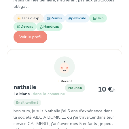
j'étais l'année dernière, n'adhérant pas aux protocoles
obligat…
3 ans d'exp.
Permis
Véhicule
Bain
Devoirs
Handicap
Voir le profil
Récent
, Nounou à Le Mans
nathalie
10 €
Nounou
/h
Le Mans
dans la commune
Email confirmé
bonjours, je suis Nathalie j'ai 5 ans d'expérience dans
la société AIDE A DOMICILE ou j'ai travailler dans leur
service CALIMERO , j'ai élever mes 5 enfants , je peut