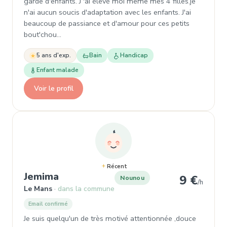
garde d'enfants. J 'ai élevé moi même mes 4 filles.je
n'ai aucun soucis d'adaptation avec les enfants. J'ai
beaucoup de passiance et d'amour pour ces petits
bout'chou…
5 ans d'exp.
Bain
Handicap
Enfant malade
Voir le profil
Récent
, Nounou à Le Mans
Jemima
9 €
Nounou
/h
Le Mans
dans la commune
Email confirmé
Je suis quelqu'un de très motivé attentionnée ,douce