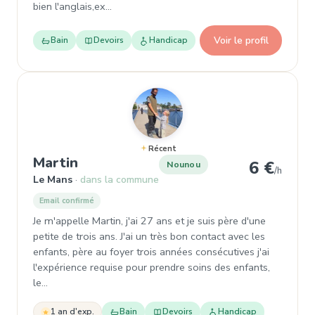
bien l'anglais,ex…
Voir le profil
Bain
Devoirs
Handicap
Récent
, Nounou à Le Mans
Martin
6 €
Nounou
/h
Le Mans
dans la commune
Email confirmé
Je m'appelle Martin, j'ai 27 ans et je suis père d'une
petite de trois ans. J'ai un très bon contact avec les
enfants, père au foyer trois années consécutives j'ai
l'expérience requise pour prendre soins des enfants,
le…
1 an d'exp.
Bain
Devoirs
Handicap