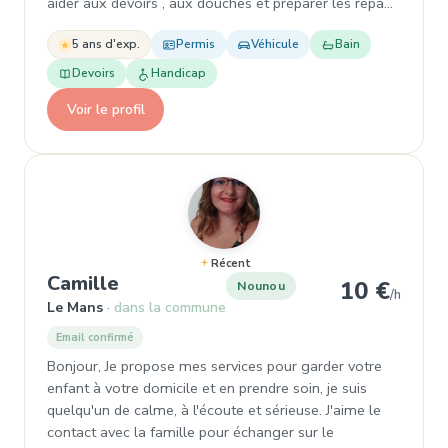
aider aux devoirs , aux douches et préparer les repa…
5 ans d'exp.
Permis
Véhicule
Bain
Devoirs
Handicap
Voir le profil
Récent
, Nounou à Le Mans
Camille
10 €
Nounou
/h
Le Mans
dans la commune
Email confirmé
Bonjour, Je propose mes services pour garder votre
enfant à votre domicile et en prendre soin, je suis
quelqu'un de calme, à l'écoute et sérieuse. J'aime le
contact avec la famille pour échanger sur le