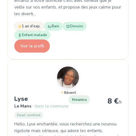
enfants à votre domicile c'est avec sérieux que je
veille sur vos enfants, et propose des jeux calme pour
les diverti…
1 an d'exp.
Bain
Devoirs
Enfant malade
Voir le profil
Récent
, Nounou à Le Mans
Lyse
8 €
Nounou
/h
Le Mans
dans la commune
Email confirmé
Hello, Lyse enchantée, vous recherchez une nounou
rigolote mais sérieuse, qui adore les enfants,