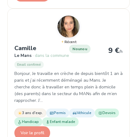
Récent
, Nounou à Le Mans
Camille
9 €
Nounou
/h
Le Mans
dans la commune
Email confirmé
Bonjour, Je travaille en crèche de depuis bientôt 1 an à
paris et j’ai récemment déménagé au Mans. Je
cherche donc à travailler en temps plein à domicile
(des parents) dans le secteur du MANs afin de m’en
rapprocher. J’…
3 ans d'exp.
Permis
Véhicule
Devoirs
Handicap
Enfant malade
Voir le profil