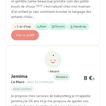
et gentille j'aime beaucoup prendre soin des petits
bouts de choux ???? c'est naturel chez moi maman
d'un enfant je sais comment écouter le langage des
enfants n'hési…
1 an d'exp.
Bain
Devoirs
Handicap
Voir le profil
Récent
, Nounou à Le Mans
Jemima
8 €
Nounou
/h
Le Mans
dans la commune
Email confirmé
Je propose mes services de babysitting je m'appelle
jemima j'ai 26 ans et je me propose de garder vos