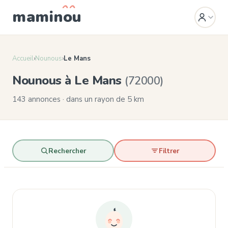
mamin
o
u
Accueil
›
Nounous
›
Le Mans
Nounous à Le Mans
(72000)
143 annonces · dans un rayon de 5 km
Rechercher
Filtrer