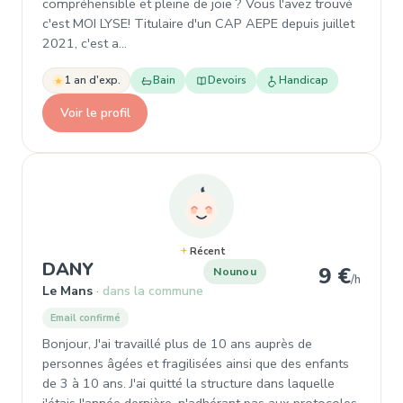
compréhensible et pleine de joie ? Vous l'avez trouvé
c'est MOI LYSE! Titulaire d'un CAP AEPE depuis juillet
2021, c'est a…
1 an d'exp.
Bain
Devoirs
Handicap
Voir le profil
Récent
, Nounou à Le Mans
DANY
9 €
Nounou
/h
Le Mans
dans la commune
Email confirmé
Bonjour, J'ai travaillé plus de 10 ans auprès de
personnes âgées et fragilisées ainsi que des enfants
de 3 à 10 ans. J'ai quitté la structure dans laquelle