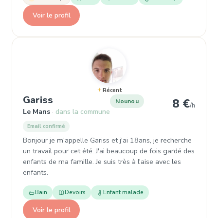
Voir le profil
Récent
, Nounou à Le Mans
Gariss
8 €
Nounou
/h
Le Mans
dans la commune
Email confirmé
Bonjour je m'appelle Gariss et j'ai 18ans, je recherche
un travail pour cet été. J'ai beaucoup de fois gardé des
enfants de ma famille. Je suis très à l'aise avec les
enfants.
Bain
Devoirs
Enfant malade
Voir le profil