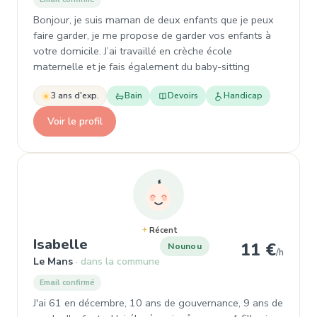
Bonjour, je suis maman de deux enfants que je peux
faire garder, je me propose de garder vos enfants à
votre domicile. J’ai travaillé en crèche école
maternelle et je fais également du baby-sitting
3 ans d'exp.
Bain
Devoirs
Handicap
Voir le profil
Récent
, Nounou à Le Mans
Isabelle
11 €
Nounou
/h
Le Mans
dans la commune
Email confirmé
J'ai 61 en décembre, 10 ans de gouvernance, 9 ans de