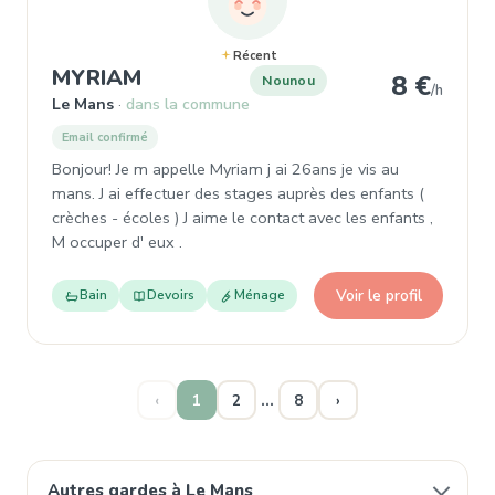
Récent
, Nounou à Le Mans
MYRIAM
8 €
Nounou
/h
Le Mans
dans la commune
Email confirmé
Bonjour! Je m appelle Myriam j ai 26ans je vis au
mans. J ai effectuer des stages auprès des enfants (
crèches - écoles ) J aime le contact avec les enfants ,
M occuper d' eux .
Voir le profil
Bain
Devoirs
Ménage
…
‹
1
2
8
›
Autres gardes à Le Mans