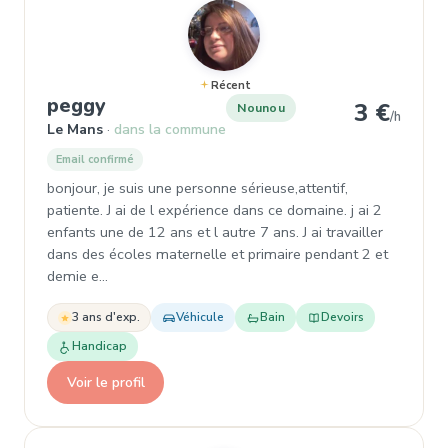
Récent
, Nounou à Le Mans
peggy
3 €
Nounou
/h
Le Mans
dans la commune
Email confirmé
bonjour, je suis une personne sérieuse,attentif,
patiente. J ai de l expérience dans ce domaine. j ai 2
enfants une de 12 ans et l autre 7 ans. J ai travailler
dans des écoles maternelle et primaire pendant 2 et
demie e…
3 ans d'exp.
Véhicule
Bain
Devoirs
Handicap
Voir le profil