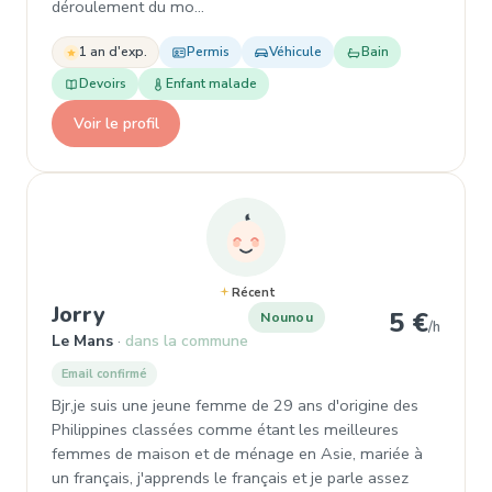
déroulement du mo…
1 an d'exp.
Permis
Véhicule
Bain
Devoirs
Enfant malade
Voir le profil
Récent
, Nounou à Le Mans
Jorry
5 €
Nounou
/h
Le Mans
dans la commune
Email confirmé
Bjr,je suis une jeune femme de 29 ans d'origine des
Philippines classées comme étant les meilleures
femmes de maison et de ménage en Asie, mariée à
un français, j'apprends le français et je parle assez