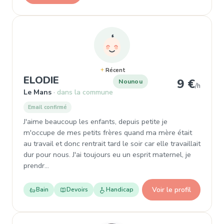
Récent
, Nounou à Le Mans
ELODIE
9 €
Nounou
/h
Le Mans
dans la commune
Email confirmé
J'aime beaucoup les enfants, depuis petite je
m'occupe de mes petits frères quand ma mère était
au travail et donc rentrait tard le soir car elle travaillait
dur pour nous. J'ai toujours eu un esprit maternel, je
prendr…
Voir le profil
Bain
Devoirs
Handicap