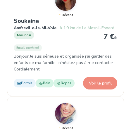
Récent
, Nounou à Amfreville-la-Mi-Voi
Soukaina
Amfreville-la-Mi-Voie
à 1,9 km de Le Mesnil-Esnard
7 €
Nounou
/h
Email confirmé
Bonjour Je suis sérieuse et organisée j’ai garder des
enfants de ma famille.. n’hésitez pas à me contacter
Cordialement
Voir le profil
Permis
Bain
Repas
Récent