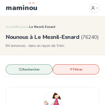
mamin
o
u
Accueil
›
Nounous
›
Le Mesnil-Esnard
Nounous à Le Mesnil-Esnard
(76240)
84 annonces · dans un rayon de 5 km
Rechercher
Filtrer