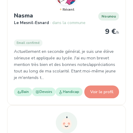
Récent
, Nounou à Le Mesnil-Esnard
Nasma
Nounou
Le Mesnil-Esnard
dans la commune
9 €
/h
Email confirmé
Actuellement en seconde général, je suis une élève
sérieuse et appliquée au lycée. J'ai eu mon brevet
mention très bien et des bonnes notes/appréciations
tout au long de ma scolarité. Etant moi-même jeune
je m'entends t…
Voir le profil
Bain
Devoirs
Handicap