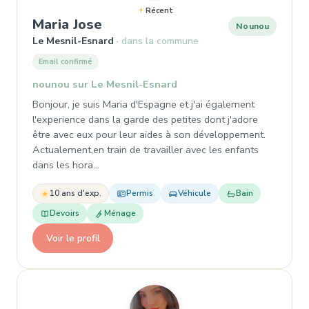
Récent
, Nounou à Le Mesnil-Esnard
Maria Jose
Nounou
Le Mesnil-Esnard
dans la commune
Email confirmé
nounou sur Le Mesnil-Esnard
Bonjour, je suis Maria d'Espagne et j'ai également
l'experience dans la garde des petites dont j'adore
être avec eux pour leur aides à son développement.
Actualement,en train de travailler avec les enfants
dans les hora…
10 ans d'exp.
Permis
Véhicule
Bain
Devoirs
Ménage
Voir le profil