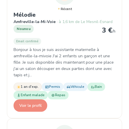
Récent
, Nounou à Amfreville-la-Mi-Voie
Mélodie
Amfreville-la-Mi-Voie
à 1,6 km de Le Mesnil-Esnard
3 €
Nounou
/h
Email confirmé
Bonjour à tous je suis assistante maternelle à
amfreville-la-mivoie J'ai 2 enfants un garçon et une
fille. Je suis disponible dès maintenant pour une place
j'ai un salon découper en deux parties dont une avec
tapis et j…
1 an d'exp.
Permis
Véhicule
Bain
Enfant malade
Repas
Voir le profil