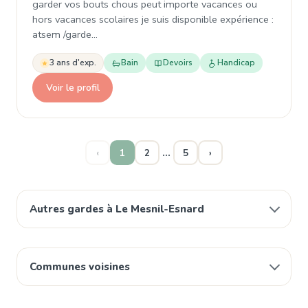
garder vos bouts chous peut importe vacances ou
hors vacances scolaires je suis disponible expérience :
atsem /garde…
3 ans d'exp.
Bain
Devoirs
Handicap
Voir le profil
…
‹
1
2
5
›
Autres gardes à Le Mesnil-Esnard
Communes voisines