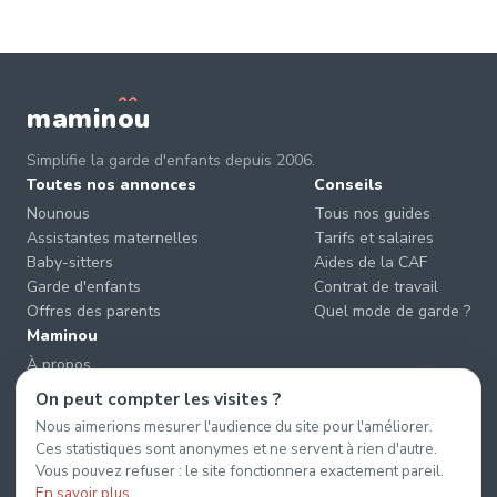
mamin
o
u
Simplifie la garde d'enfants depuis 2006.
Toutes nos annonces
Conseils
Nounous
Tous nos guides
Assistantes maternelles
Tarifs et salaires
Baby-sitters
Aides de la CAF
Garde d'enfants
Contrat de travail
Offres des parents
Quel mode de garde ?
Maminou
À propos
Nous contacter
On peut compter les visites ?
Éviter les arnaques
Nous aimerions mesurer l'audience du site pour l'améliorer.
CGU & CGV
Ces statistiques sont anonymes et ne servent à rien d'autre.
Confidentialité
Vous pouvez refuser : le site fonctionnera exactement pareil.
En savoir plus