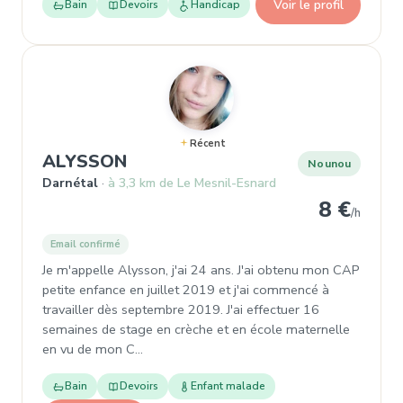
Voir le profil
Bain
Devoirs
Handicap
Récent
, Nounou à Darnétal
ALYSSON
Nounou
Darnétal
à 3,3 km de Le Mesnil-Esnard
8 €
/h
Email confirmé
Je m'appelle Alysson, j'ai 24 ans. J'ai obtenu mon CAP
petite enfance en juillet 2019 et j'ai commencé à
travailler dès septembre 2019. J'ai effectuer 16
semaines de stage en crèche et en école maternelle
en vu de mon C…
Bain
Devoirs
Enfant malade