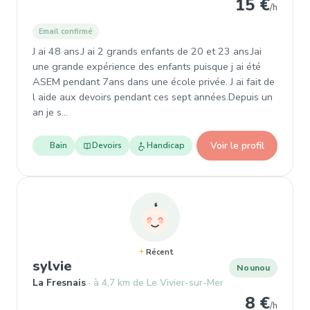
15 €
/h
Email confirmé
J ai 48 ans.J ai 2 grands enfants de 20 et 23 ans.Jai
une grande expérience des enfants puisque j ai été
ASEM pendant 7ans dans une école privée. J ai fait de
l aide aux devoirs pendant ces sept années.Depuis un
an je s…
Voir le profil
Bain
Devoirs
Handicap
Récent
, Nounou à La Fresnais
sylvie
Nounou
La Fresnais
à 4,7 km de Le Vivier-sur-Mer
8 €
/h