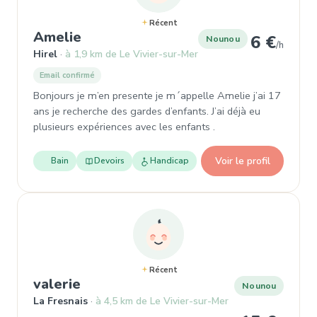
Récent
, Nounou à Hirel
Amelie
6 €
Nounou
/h
Hirel
à 1,9 km de Le Vivier-sur-Mer
Email confirmé
Bonjours je m’en presente je m´appelle Amelie j’ai 17
ans je recherche des gardes d’enfants. J’ai déjà eu
plusieurs expériences avec les enfants .
Voir le profil
Bain
Devoirs
Handicap
Récent
, Nounou à La Fresnais
valerie
Nounou
La Fresnais
à 4,5 km de Le Vivier-sur-Mer