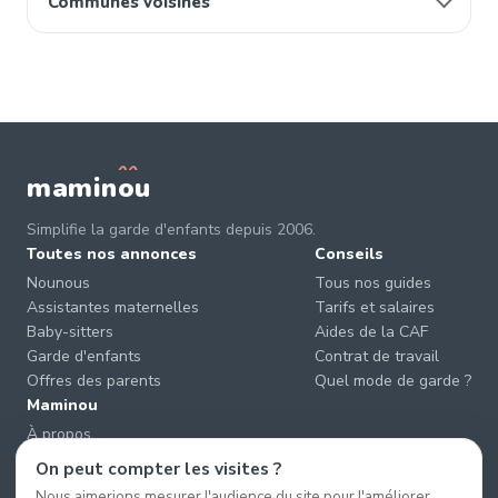
Communes voisines
mamin
o
u
Simplifie la garde d'enfants depuis 2006.
Toutes nos annonces
Conseils
Nounous
Tous nos guides
Assistantes maternelles
Tarifs et salaires
Baby-sitters
Aides de la CAF
Garde d'enfants
Contrat de travail
Offres des parents
Quel mode de garde ?
Maminou
À propos
Nous contacter
On peut compter les visites ?
Éviter les arnaques
Nous aimerions mesurer l'audience du site pour l'améliorer.