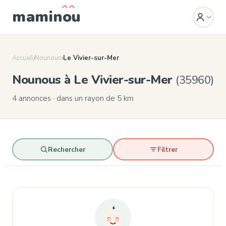
mamin
o
u
Accueil
›
Nounous
›
Le Vivier-sur-Mer
Nounous à Le Vivier-sur-Mer
(35960)
4 annonces · dans un rayon de 5 km
Rechercher
Filtrer