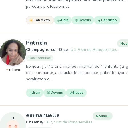
domicile, et animatrice périscolaire. Vous pouvez me 
parcours professionnel
1 an d'exp.
Bain
Devoirs
Handicap
, Nounou à Champagne-sur-O
Patricia
Nou
Champagne-sur-Oise
à 3,9 km de Ronquerolles
Email confirmé
bonjour, j ai 43 ans, mariée , maman de 4 enfants ( 2 g
Récent
oise, souriante, acceuillante, disponible, patiente ayant
serait mon o…
Bain
Devoirs
Repas
, Nounou à Chambly
emmanuelle
Nounou
Chambly
à 2,7 km de Ronquerolles