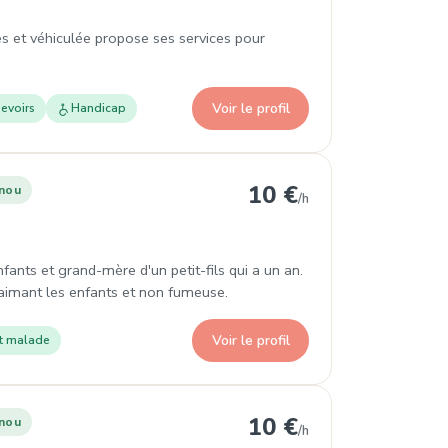
 et véhiculée propose ses services pour
Voir le profil
evoirs
Handicap
Oise
10 €
nou
/h
ants et grand-mère d'un petit-fils qui a un an.
 aimant les enfants et non fumeuse.
Voir le profil
t malade
se
10 €
nou
/h