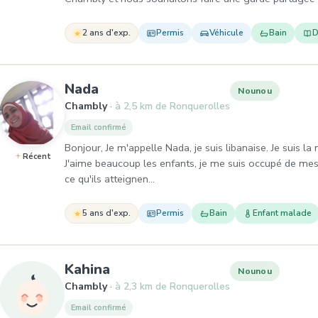
2 ans d'exp.
Permis
Véhicule
Bain
D
, Nounou à Chambly
Nada
Nounou
Chambly
à 2,5 km de Ronquerolles
Email confirmé
Bonjour, Je m'appelle Nada, je suis libanaise. Je suis la
Récent
J'aime beaucoup les enfants, je me suis occupé de mes
ce qu'ils atteignen…
5 ans d'exp.
Permis
Bain
Enfant malade
, Nounou à Chambly
Kahina
Nounou
Chambly
à 2,3 km de Ronquerolles
Email confirmé