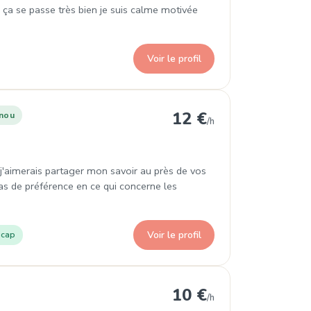
 ça se passe très bien je suis calme motivée
Voir le profil
ise
12 €
nou
/h
j'aimerais partager mon savoir au près de vos
pas de préférence en ce qui concerne les
Voir le profil
icap
10 €
/h