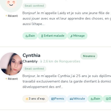
Email confirmé
Bonjour! Je m’appelle Laidy et je suis une jeune fille d
Récent
aussi jouer avec eux et leur apprendre des choses, en 
aussi l’étape…
Bain
Enfant malade
Ménage
, Nounou à Chambly
Cynthia
Nounou
Chambly
à 2,6 km de Ronquerolles
Email confirmé
Bonjour, Je m’appelle Cynthia j’ai 25 ans je suis diplôm
Récent
travaillé exclusivement dans la garde d’enfant à domici
développement des enf…
3 ans d'exp.
Permis
Véhicule
Bain
D