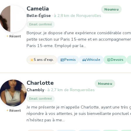
, Nounou à Belle-Église
Camelia
Nounou
Belle-Église
à 2,8 km de Ronquerolles
Email confirmé
Bonjour, je dispose d'une expérience considérable c
Récent
petite section sur Paris 15-eme et en accompagnement 
Paris 15-eme. Employé par la…
5 ans d'exp.
Permis
Véhicule
Devoirs
, Nounou à Chambly
Charlotte
Nounou
Chambly
à 2,7 km de Ronquerolles
Email confirmé
Je me présente je m’appelle Charlotte, ayant une très 
Récent
répondre à vos attentes, je suis bienveillante ponctuel 
n’hésitez pas à me…