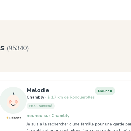
es
(95340)
, Nounou à Chambly
Melodie
Nounou
Chambly
à 1,7 km de Ronquerolles
Email confirmé
nounou sur Chambly
Récent
Je suis a la rechercher d'une famille pour une garde pa
Chambly et nous souhaitons faire une garde partagée 