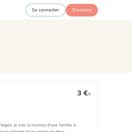
Se connecter
S'inscrire
3 €
/h
rtagée, je suis la nounou d'une famille à
pour séparer mon salaire en deux.