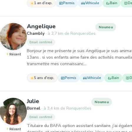
1 an d'exp.
Permis
Véhicule
Bain
De
, Nounou à Chambly
Angelique
Nounou
Chambly
à 2,7 km de Ronquerolles
Email confirmé
Bonjour je me présente je suis Angélique je suis animat
Récent
13ans . si vos enfants aime faire des activités manuell
transmettre mes connaissanc…
5 ans d'exp.
Permis
Véhicule
Bain
D
, Nounou à Bornel
Julie
Nounou
Bornel
à 3,4 km de Ronquerolles
Email confirmé
Titulaire du BAFA option assistant sanitaire, j’ai égal
Récent