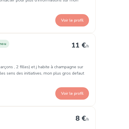
contacter pour plus d’informations sur mon
Voir le profil
ise
11 €
nou
/h
arçons , 2 filles) et j habite à champagne sur
 les sens des initiatives, mon plus gros defaut
Voir le profil
8 €
/h