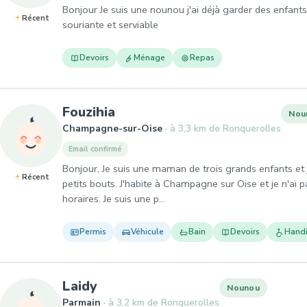
Bonjour Je suis une nounou j'ai déjà garder des enfants
Récent
souriante et serviable
Devoirs
Ménage
Repas
, Nounou à Champagne-sur-O
Fouzihia
Nou
Champagne-sur-Oise
à 3,3 km de Ronquerolles
Email confirmé
Bonjour, Je suis une maman de trois grands enfants et 
Récent
petits bouts. J'habite à Champagne sur Oise et je n'ai 
horaires. Je suis une p…
Permis
Véhicule
Bain
Devoirs
Hand
, Nounou à Parmain
Laidy
Nounou
Parmain
à 3,2 km de Ronquerolles