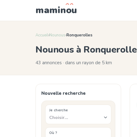
mamin
o
u
Accueil
›
Nounous
›
Ronquerolles
Nounous à Ronqueroll
43 annonces · dans un rayon de 5 km
Nouvelle recherche
Je cherche
Choisir…
Où ?