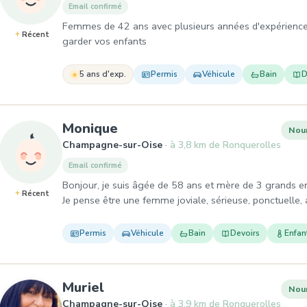
Email confirmé
Femmes de 42 ans avec plusieurs années d'expériences
Récent
garder vos enfants
5 ans d'exp.
Permis
Véhicule
Bain
D
, Nounou à Champagne-sur-
Monique
Nou
Champagne-sur-Oise
à 3,8 km de Ronquerolles
Email confirmé
Bonjour, je suis âgée de 58 ans et mère de 3 grands enf
Récent
Je pense être une femme joviale, sérieuse, ponctuelle,
Permis
Véhicule
Bain
Devoirs
Enfan
, Nounou à Champagne-sur-Oi
Muriel
Nou
Champagne-sur-Oise
à 3,9 km de Ronquerolles