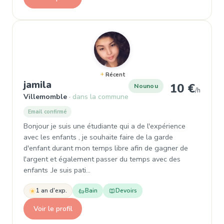
Récent
, Nounou à Villemomble
jamila
10 €
Nounou
/h
Villemomble
dans la commune
Email confirmé
Bonjour je suis une étudiante qui a de l'expérience
avec les enfants , je souhaite faire de la garde
d'enfant durant mon temps libre afin de gagner de
l'argent et également passer du temps avec des
enfants .Je suis pati…
1 an d'exp.
Bain
Devoirs
Voir le profil