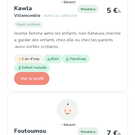
Récent
, Nounou à Villemomble
Kawla
5 €
Nounou
/h
Villemomble
dans la commune
Email confirmé
Jeunne femme aime les enfants, non fumeuse,cherche
a garder des enfants chez elle ou chez les parents
,aussi sorties scolaires.
1 an d'exp.
Bain
Handicap
Enfant malade
Voir le profil
Récent
, Nounou à Villemomble
Foutoumou
7 €
Nounou
/h