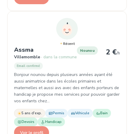
Récent
, Nounou à Villemomble
Assma
2 €
Nounou
/h
Villemomble
dans la commune
Email confirmé
Bonjour nounou depuis plusieurs années ayant été
aussi animatrice dans les écoles primaires et
maternelles et aussi avs avec des enfants porteurs de
handicap je propose mes services pour pouvoir garder
vos enfants chez…
5 ans d'exp.
Permis
Véhicule
Bain
Devoirs
Handicap
Voir le profil