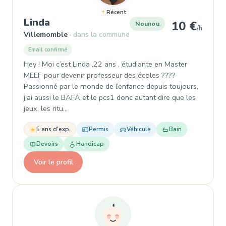
Récent
, Nounou à Villemomble
Linda
10 €
Nounou
/h
Villemomble
dans la commune
Email confirmé
Hey ! Moi c’est Linda ,22 ans , étudiante en Master
MEEF pour devenir professeur des écoles ????
Passionné par le monde de l’enfance depuis toujours,
j’ai aussi le BAFA et le pcs1 donc autant dire que les
jeux, les ritu…
5 ans d'exp.
Permis
Véhicule
Bain
Devoirs
Handicap
Voir le profil