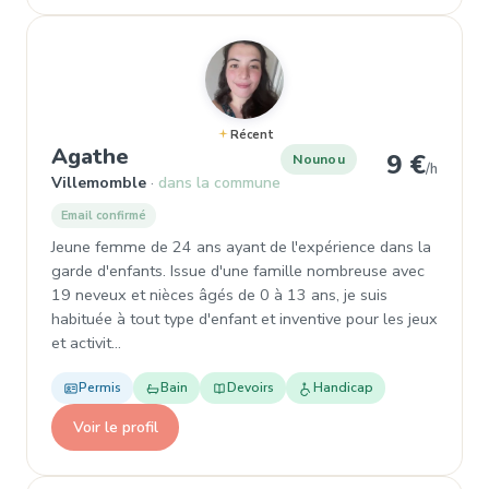
Récent
, Nounou à Villemomble
Agathe
9 €
Nounou
/h
Villemomble
dans la commune
Email confirmé
Jeune femme de 24 ans ayant de l'expérience dans la
garde d'enfants. Issue d'une famille nombreuse avec
19 neveux et nièces âgés de 0 à 13 ans, je suis
habituée à tout type d'enfant et inventive pour les jeux
et activit…
Permis
Bain
Devoirs
Handicap
Voir le profil