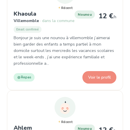
Récent
, Nounou à Villemomble
Khaoula
12 €
Nounou
/h
Villemomble
dans la commune
Email confirmé
Bonjour je suis une nounou à villemomble j’aimerai
bien garder des enfants a temps partiel à mon
domicile surtout les mercredis les vacances scolaires
et le week-ends , j’ai une expérience familiale et
professionnelle a…
Voir le profil
Repas
Récent
, Nounou à Villemomble
Ahlem
Nounou