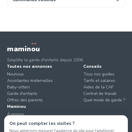
mamin
o
u
Simplifie la garde d'enfants depuis 2006.
Toutes nos annonces
Conseils
Nounous
Tous nos guides
Assistantes maternelles
Tarifs et salaires
Baby-sitters
Aides de la CAF
Garde d'enfants
Contrat de travail
Offres des parents
Quel mode de garde ?
Maminou
À propos
Nous contacter
On peut compter les visites ?
Éviter les arnaques
Nous aimerions mesurer l'audience du site pour l'améliorer.