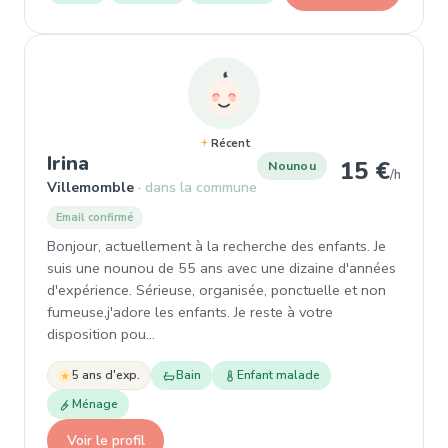
Récent
, Nounou à Villemomble
Irina
15 €
Nounou
/h
Villemomble
dans la commune
Email confirmé
Bonjour, actuellement à la recherche des enfants. Je
suis une nounou de 55 ans avec une dizaine d'années
d'expérience. Sérieuse, organisée, ponctuelle et non
fumeuse,j'adore les enfants. Je reste à votre
disposition pou…
5 ans d'exp.
Bain
Enfant malade
Ménage
Voir le profil