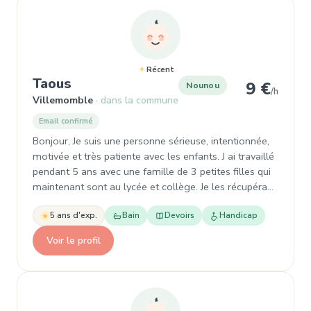
Récent
, Nounou à Villemomble
Taous
9 €
Nounou
/h
Villemomble
dans la commune
Email confirmé
Bonjour, Je suis une personne sérieuse, intentionnée,
motivée et très patiente avec les enfants. J ai travaillé
pendant 5 ans avec une famille de 3 petites filles qui
maintenant sont au lycée et collège. Je les récupéra…
5 ans d'exp.
Bain
Devoirs
Handicap
Voir le profil