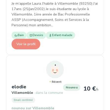
Je m’appelle Laura J’habite à Villemomble (93250) J’ai
17ans (25/jan/2002) Je suis étudiante au lycée à
Villemomble, 1ère année de Bac Professionnelle
ASSP (Accompagnement, Soins et Services à la
Personne) mon ambition…
Bain
Devoirs
Enfant malade
Voir le profil
Récent
, Nounou à Villemomble
elodie
10 €
Nounou
/h
Villemomble
dans la commune
Email confirmé
nounou sur Villemomble