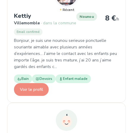
Récent
, Nounou à Villemomble
Kettiy
8 €
Nounou
/h
Villemomble
dans la commune
Email confirmé
Bonjour, je suis une nounou serieuse ponctuelle
souriante aimable avec plusieurs années
d’expériences... J’aime le contact avec les enfants peu
importe l’âge, je suis tres mature, j’ai 20 ans j’aime
gardés des enfants c…
Bain
Devoirs
Enfant malade
Voir le profil