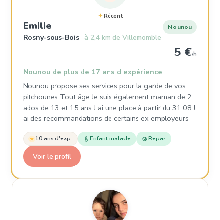
Récent
, Nounou à Rosny-sous-Bois
Emilie
Nounou
Rosny-sous-Bois
à 2,4 km de Villemomble
5 €
/h
Nounou de plus de 17 ans d expérience
Nounou propose ses services pour la garde de vos
pitchounes Tout âge Je suis également maman de 2
ados de 13 et 15 ans J ai une place à partir du 31.08 J
ai des recommandations de certains ex employeurs
10 ans d'exp.
Enfant malade
Repas
Voir le profil