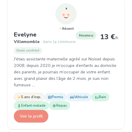
Récent
, Nounou à Villemomble
Evelyne
13 €
Nounou
/h
Villemomble
dans la commune
Email confirmé
J'étais assistante maternelle agréé sur Noisiel depuis
2008, depuis 2020 je m’occupe d’enfants au domicile
des parents. je pourrais m’occuper de votre enfant
avec grand plaisir dès l’âge de 2 mois. je suis non
fumeuse ,…
5 ans d'exp.
Permis
Véhicule
Bain
Enfant malade
Repas
Voir le profil