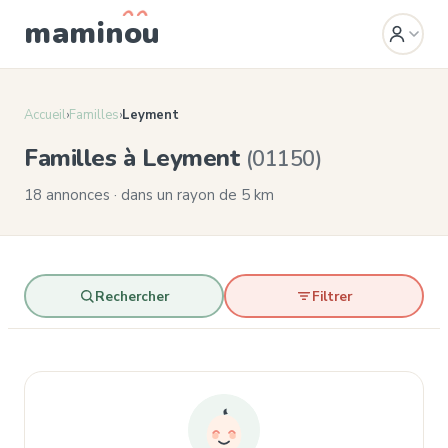
mamin
o
u
Accueil
›
Familles
›
Leyment
Familles à Leyment
(01150)
18 annonces · dans un rayon de 5 km
Rechercher
Filtrer