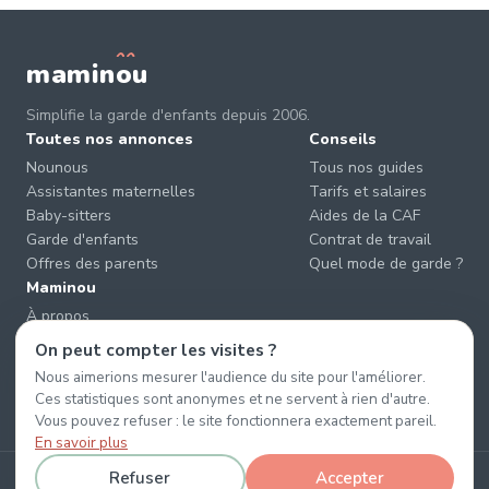
mamin
o
u
Simplifie la garde d'enfants depuis 2006.
Toutes nos annonces
Conseils
Nounous
Tous nos guides
Assistantes maternelles
Tarifs et salaires
Baby-sitters
Aides de la CAF
Garde d'enfants
Contrat de travail
Offres des parents
Quel mode de garde ?
Maminou
À propos
Nous contacter
On peut compter les visites ?
Éviter les arnaques
Nous aimerions mesurer l'audience du site pour l'améliorer.
CGU & CGV
Ces statistiques sont anonymes et ne servent à rien d'autre.
Confidentialité
Vous pouvez refuser : le site fonctionnera exactement pareil.
En savoir plus
Refuser
Accepter
© 2026 Maminou · Sans surtaxe, sans engagement. ·