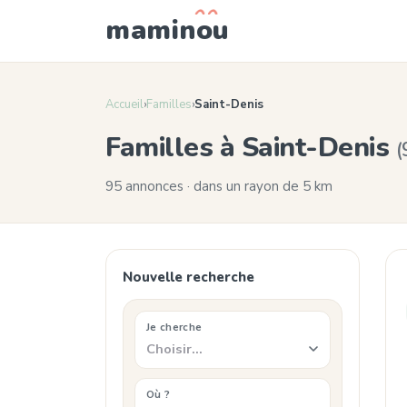
mamin
o
u
Accueil
›
Familles
›
Saint-Denis
Familles à Saint-Denis
(
95 annonces · dans un rayon de 5 km
Nouvelle recherche
Je cherche
Choisir…
Où ?