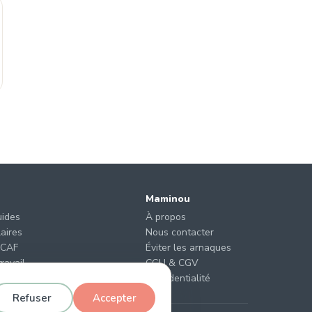
Maminou
uides
À propos
laires
Nous contacter
 CAF
Éviter les arnaques
ravail
CGU & CGV
de garde ?
Confidentialité
Refuser
Accepter