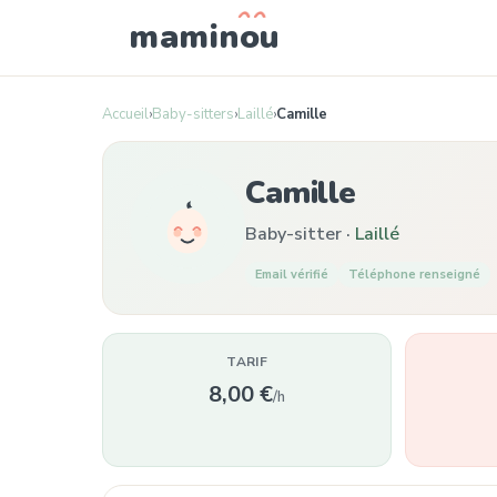
mamin
o
u
Accueil
›
Baby-sitters
›
Laillé
›
Camille
Camille
Baby-sitter ·
Laillé
Email vérifié
Téléphone renseigné
TARIF
8,00 €
/h