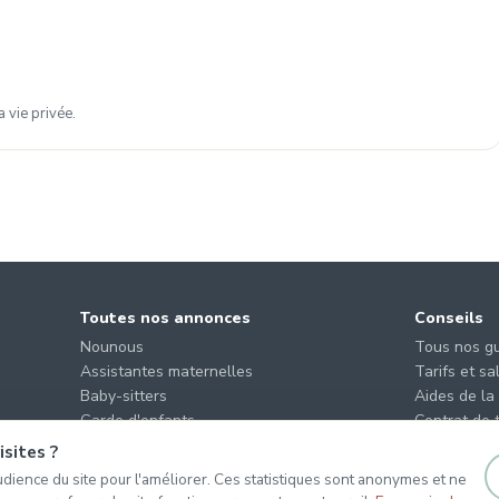
 vie privée.
Toutes nos annonces
Conseils
Nounous
Tous nos g
Assistantes maternelles
Tarifs et sa
Baby-sitters
Aides de la
Garde d'enfants
Contrat de t
Offres des parents
Quel mode 
sites ?
dience du site pour l'améliorer. Ces statistiques sont anonymes et ne