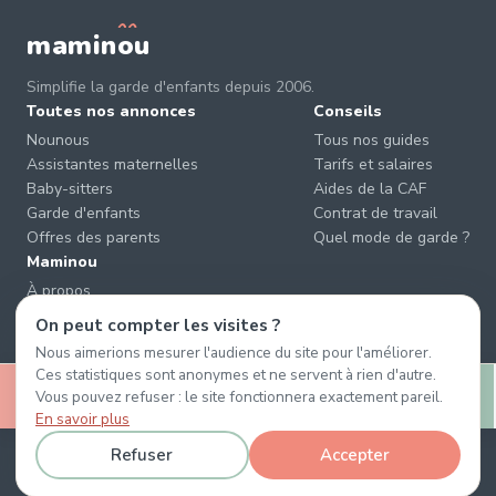
mamin
o
u
Simplifie la garde d'enfants depuis 2006.
Toutes nos annonces
Conseils
Nounous
Tous nos guides
Assistantes maternelles
Tarifs et salaires
Baby-sitters
Aides de la CAF
Garde d'enfants
Contrat de travail
Offres des parents
Quel mode de garde ?
Maminou
À propos
Nous contacter
On peut compter les visites ?
Éviter les arnaques
Nous aimerions mesurer l'audience du site pour l'améliorer.
CGU & CGV
Ces statistiques sont anonymes et ne servent à rien d'autre.
🤍
Confidentialité
Vous pouvez refuser : le site fonctionnera exactement pareil.
Retenir
Message
En savoir plus
Refuser
Accepter
© 2026 Maminou · Sans surtaxe, sans engagement. ·
Gérer les cookies