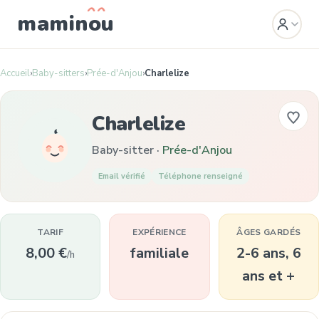
mamin
o
u
Accueil
›
Baby-sitters
›
Prée-d'Anjou
›
Charlelize
Charlelize
Baby-sitter ·
Prée-d'Anjou
Email vérifié
Téléphone renseigné
TARIF
EXPÉRIENCE
ÂGES GARDÉS
8,00 €
familiale
2-6 ans, 6
/h
ans et +