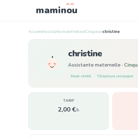
mamin
o
u
Accueil
›
Assistante maternelles
›
Cinqueux
›
christine
christine
Assistante maternelle ·
Cinqu
Email vérifié
Téléphone renseigné
TARIF
2,00 €
/h