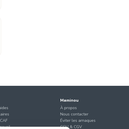
Maminou
uides
À propos
laires
Nous contacter
 CAF
Éviter les arnaques
ravail
CGU & CGV