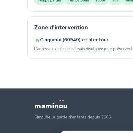
Temps partiel
Temps plein
ecole
Nuit
Vaca
Zone d'intervention
Cinqueux (60940) et alentour
L'adresse exacte n'est jamais divulguée pour préserver la
mamin
o
u
Simplifie la garde d'enfants depuis 2006.