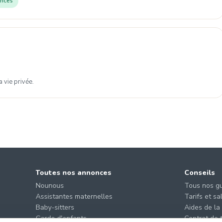
nces
 vie privée.
Toutes nos annonces
Conseils
Nounous
Tous nos g
Assistantes maternelles
Tarifs et sa
Baby-sitters
Aides de la
Garde d'enfants
Contrat de t