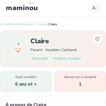
mamin
o
u
Accueil
›
Parents
›
Houlbec-Cocherel
›
Claire
Claire
Parent ·
Houlbec-Cocherel
Email vérifié
Téléphone renseigné
ÂGES GARDÉS
ENFANT(S) À GARDER
6 ans et +
1
À propos de Claire