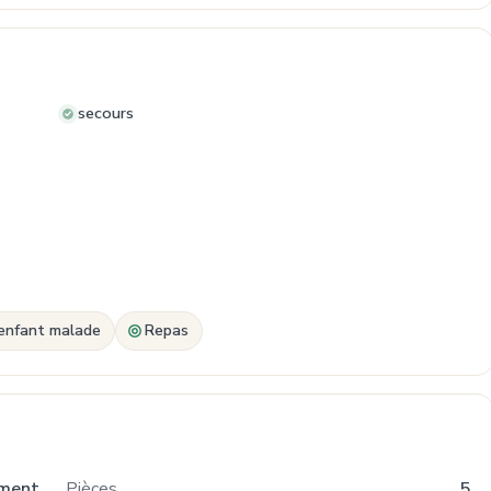
secours
enfant malade
Repas
ment
Pièces
5