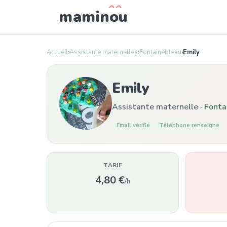
mamin
o
u
Accueil
›
Assistante maternelles
›
Fontainebleau
›
Emily
Emily
Assistante maternelle ·
Fonta
Email vérifié
Téléphone renseigné
TARIF
4,80 €
/h