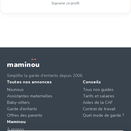
Signaler ce profil
mamin
o
u
Simplifie la garde d'enfants depuis 2006.
Toutes nos annonces
Conseils
Nounous
Tous nos guides
Assistantes maternelles
Tarifs et salaires
Baby-sitters
Aides de la CAF
Garde d'enfants
Contrat de travail
Offres des parents
Quel mode de garde ?
Maminou
À propos