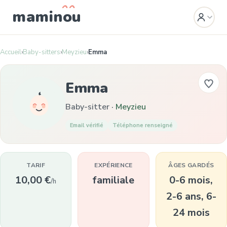
mamin
o
u
Accueil
›
Baby-sitters
›
Meyzieu
›
Emma
Emma
Baby-sitter ·
Meyzieu
Email vérifié
Téléphone renseigné
TARIF
EXPÉRIENCE
ÂGES GARDÉS
10,00 €
familiale
0-6 mois,
/h
2-6 ans, 6-
24 mois