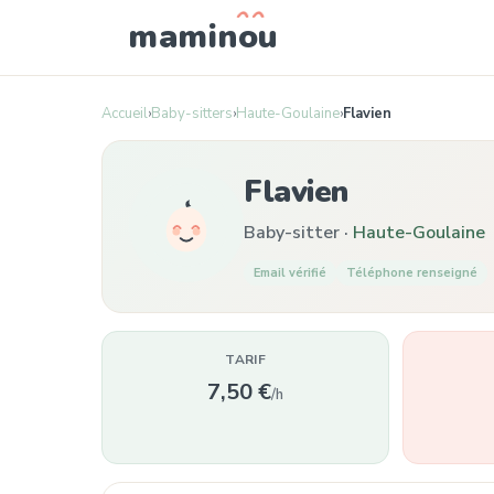
mamin
o
u
Accueil
›
Baby-sitters
›
Haute-Goulaine
›
Flavien
Flavien
Baby-sitter ·
Haute-Goulaine
Email vérifié
Téléphone renseigné
TARIF
7,50 €
/h