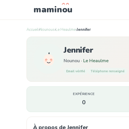
mamin
o
u
Accueil
›
Nounous
›
Le Heaulme
›
Jennifer
Jennifer
Nounou ·
Le Heaulme
Email vérifié
Téléphone renseigné
EXPÉRIENCE
0
À propos de Jennifer