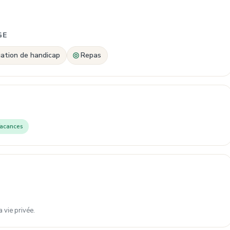
GE
uation de handicap
Repas
acances
 vie privée.