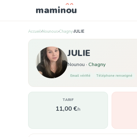
mamin
o
u
Accueil
›
Nounous
›
Chagny
›
JULIE
JULIE
Nounou ·
Chagny
Email vérifié
Téléphone renseigné
TARIF
11,00 €
/h