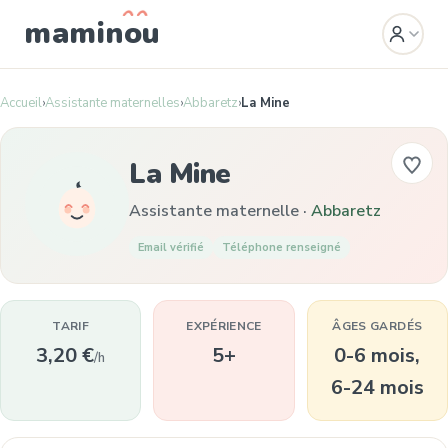
mamin
o
u
Accueil
›
Assistante maternelles
›
Abbaretz
›
La Mine
La Mine
Assistante maternelle ·
Abbaretz
Email vérifié
Téléphone renseigné
TARIF
EXPÉRIENCE
ÂGES GARDÉS
3,20 €
5+
0-6 mois,
/h
6-24 mois