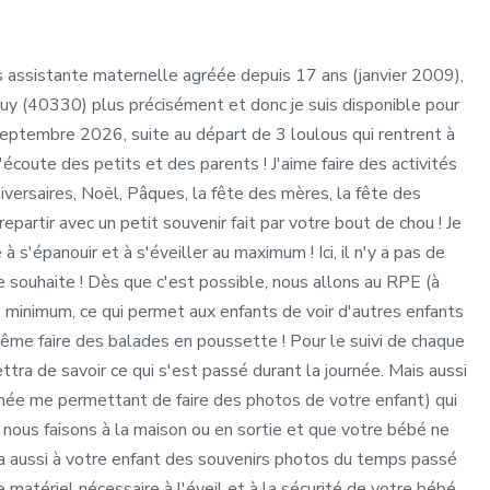
uis assistante maternelle agréée depuis 17 ans (janvier 2009),
uy (40330) plus précisément et donc je suis disponible pour
 septembre 2026, suite au départ de 3 loulous qui rentrent à
l'écoute des petits et des parents ! J'aime faire des activités
iversaires, Noël, Pâques, la fête des mères, la fête des
epartir avec un petit souvenir fait par votre bout de chou ! Je
 à s'épanouir et à s'éveiller au maximum ! Ici, il n'y a pas de
e souhaite ! Dès que c'est possible, nous allons au RPE (à
e minimum, ce qui permet aux enfants de voir d'autres enfants
ême faire des balades en poussette ! Pour le suivi de chaque
mettra de savoir ce qui s'est passé durant la journée. Mais aussi
gnée me permettant de faire des photos de votre enfant) qui
 nous faisons à la maison ou en sortie et que votre bébé ne
ra aussi à votre enfant des souvenirs photos du temps passé
e matériel nécessaire à l'éveil et à la sécurité de votre bébé