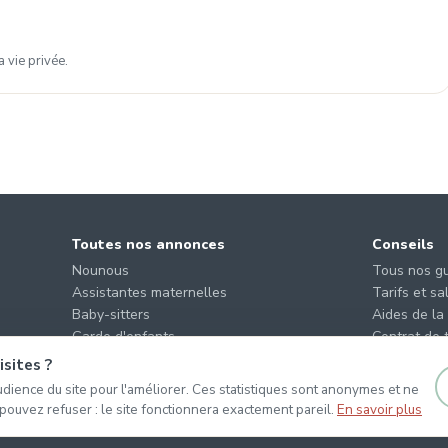
 vie privée.
Toutes nos annonces
Conseils
Nounous
Tous nos g
Assistantes maternelles
Tarifs et sa
Baby-sitters
Aides de la
Garde d'enfants
Contrat de t
Offres des parents
Quel mode 
sites ?
dience du site pour l'améliorer. Ces statistiques sont anonymes et ne
 pouvez refuser : le site fonctionnera exactement pareil.
En savoir plus
er les cookies