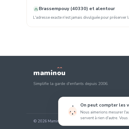
Brassempouy (40330) et alentour
L'adresse exacte n'est jamais divulguée pour préserver la
mamin
o
u
Simplifie la garde d'enfants depuis 2006.
On peut compter les vi
Nous aimerions mesurer l'au
servent à rien d'autre. Vous
© 2026 Maminou · Sans surtaxe, sans engagement. ·
Gér