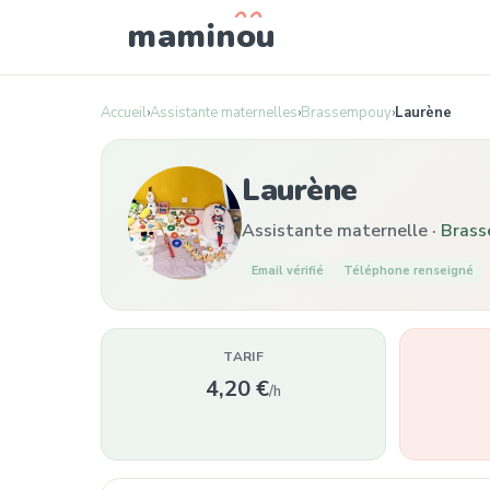
mamin
o
u
Accueil
›
Assistante maternelles
›
Brassempouy
›
Laurène
Laurène
Assistante maternelle ·
Bras
Email vérifié
Téléphone renseigné
TARIF
4,20 €
/h