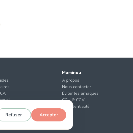
Maminou
uides
À propos
laires
Nous contacter
 CAF
Éviter les arnaques
ravail
CGU & CGV
de garde ?
Confidentialité
Refuser
Accepter