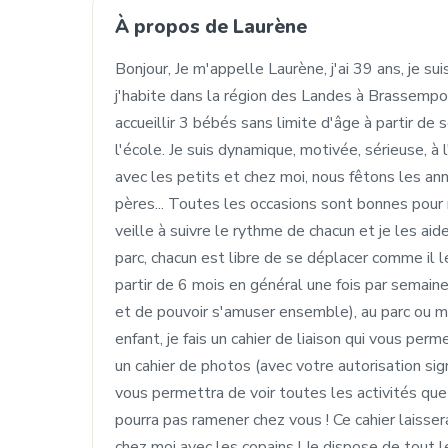
À propos de Laurène
Bonjour, Je m'appelle Laurène, j'ai 39 ans, je s
j'habite dans la région des Landes à Brassempo
accueillir 3 bébés sans limite d'âge à partir de
l'école. Je suis dynamique, motivée, sérieuse, à 
avec les petits et chez moi, nous fêtons les ann
pères... Toutes les occasions sont bonnes pour r
veille à suivre le rythme de chacun et je les aide
parc, chacun est libre de se déplacer comme il l
partir de 6 mois en général une fois par semain
et de pouvoir s'amuser ensemble), au parc ou m
enfant, je fais un cahier de liaison qui vous per
un cahier de photos (avec votre autorisation si
vous permettra de voir toutes les activités que
pourra pas ramener chez vous ! Ce cahier laisse
chez moi avec les copains ! Je dispose de tout l