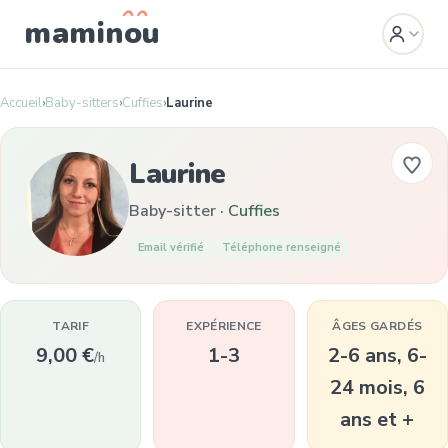
mamin
o
u
Accueil
›
Baby-sitters
›
Cuffies
›
Laurine
Laurine
Baby-sitter ·
Cuffies
Email vérifié
Téléphone renseigné
TARIF
EXPÉRIENCE
ÂGES GARDÉS
9,00 €
1-3
2-6 ans, 6-
/h
24 mois, 6
ans et +