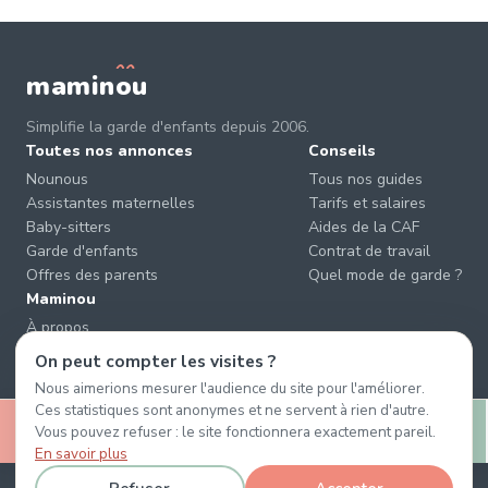
mamin
o
u
Simplifie la garde d'enfants depuis 2006.
Toutes nos annonces
Conseils
Nounous
Tous nos guides
Assistantes maternelles
Tarifs et salaires
Baby-sitters
Aides de la CAF
Garde d'enfants
Contrat de travail
Offres des parents
Quel mode de garde ?
Maminou
À propos
Nous contacter
On peut compter les visites ?
Éviter les arnaques
Nous aimerions mesurer l'audience du site pour l'améliorer.
CGU & CGV
Ces statistiques sont anonymes et ne servent à rien d'autre.
🤍
Confidentialité
Vous pouvez refuser : le site fonctionnera exactement pareil.
Retenir
Message
En savoir plus