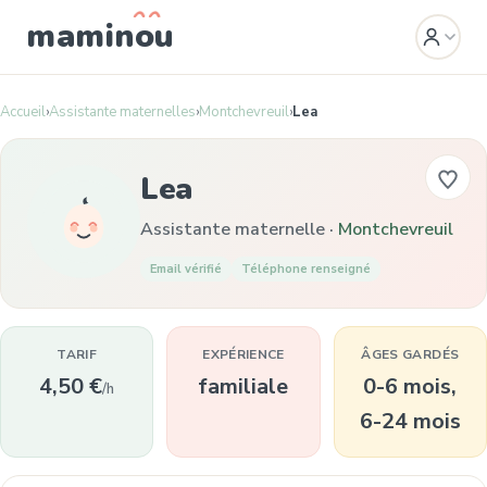
mamin
o
u
Accueil
›
Assistante maternelles
›
Montchevreuil
›
Lea
Lea
Assistante maternelle ·
Montchevreuil
Email vérifié
Téléphone renseigné
TARIF
EXPÉRIENCE
ÂGES GARDÉS
4,50 €
familiale
0-6 mois,
/h
6-24 mois