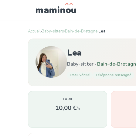
mamin
o
u
Accueil
›
Baby-sitters
›
Bain-de-Bretagne
›
Lea
Lea
Baby-sitter ·
Bain-de-Bretag
Email vérifié
Téléphone renseigné
TARIF
10,00 €
/h