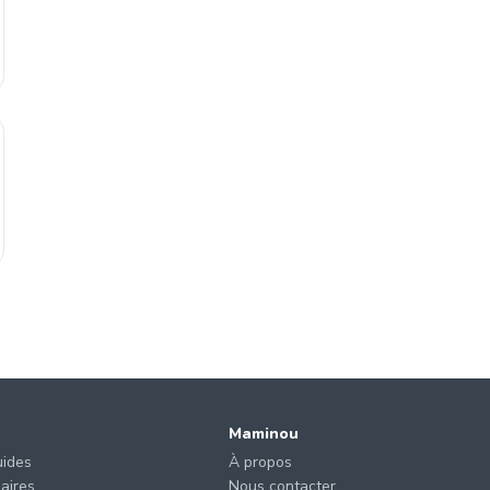
Maminou
uides
À propos
laires
Nous contacter