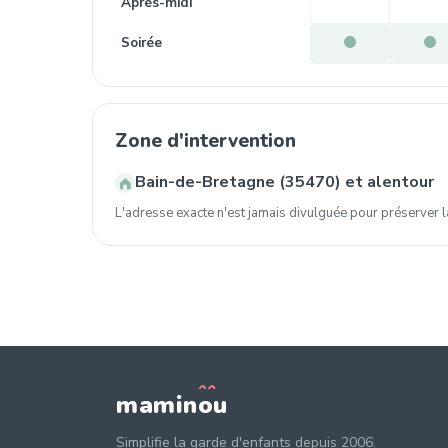
Après-midi
Soirée
Zone d'intervention
Bain-de-Bretagne (35470) et alentour
L'adresse exacte n'est jamais divulguée pour préserver la
mamin
o
u
Simplifie la garde d'enfants depuis 2006.