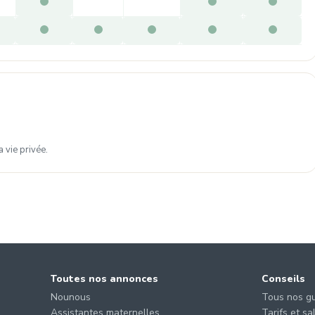
 vie privée.
Toutes nos annonces
Conseils
Nounous
Tous nos g
Assistantes maternelles
Tarifs et sa