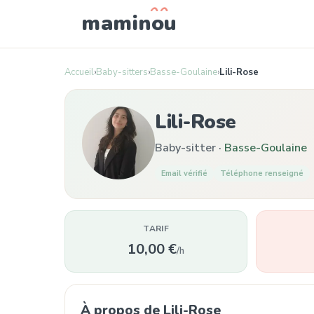
mamin
o
u
Accueil
›
Baby-sitters
›
Basse-Goulaine
›
Lili-Rose
Lili-Rose
Baby-sitter ·
Basse-Goulaine
Email vérifié
Téléphone renseigné
TARIF
10,00 €
/h
À propos de Lili-Rose