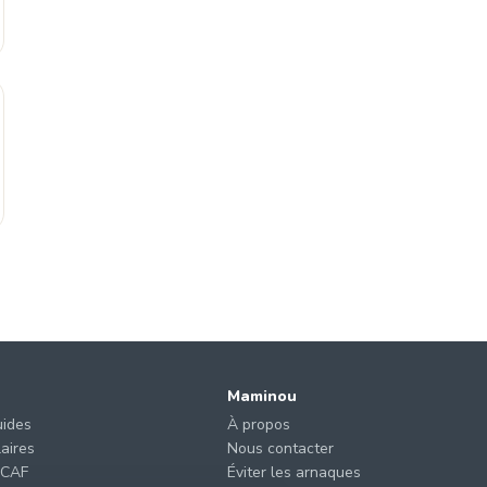
Maminou
uides
À propos
laires
Nous contacter
 CAF
Éviter les arnaques