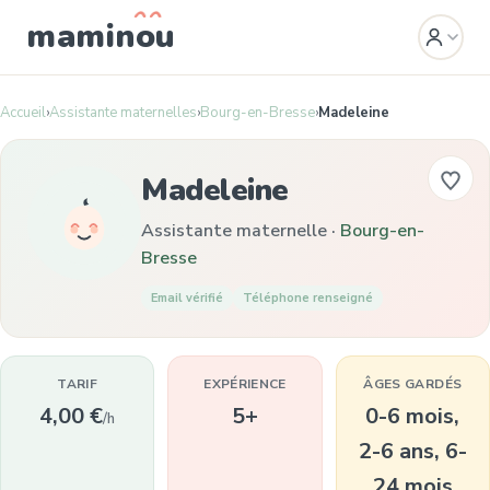
mamin
o
u
Accueil
›
Assistante maternelles
›
Bourg-en-Bresse
›
Madeleine
Madeleine
Assistante maternelle ·
Bourg-en-
Bresse
Email vérifié
Téléphone renseigné
TARIF
EXPÉRIENCE
ÂGES GARDÉS
4,00 €
5+
0-6 mois,
/h
2-6 ans, 6-
24 mois