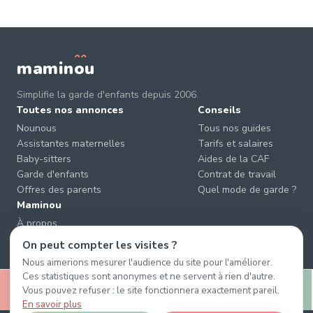
mamin
o
u
Simplifie la garde d'enfants depuis 2006.
Toutes nos annonces
Conseils
Nounous
Tous nos guides
Assistantes maternelles
Tarifs et salaires
Baby-sitters
Aides de la CAF
Garde d'enfants
Contrat de travail
Offres des parents
Quel mode de garde ?
Maminou
À propos
Nous contacter
On peut compter les visites ?
Éviter les arnaques
Nous aimerions mesurer l'audience du site pour l'améliorer.
CGU & CGV
Ces statistiques sont anonymes et ne servent à rien d'autre.
🤍
Confidentialité
Vous pouvez refuser : le site fonctionnera exactement pareil.
Retenir
Message
En savoir plus