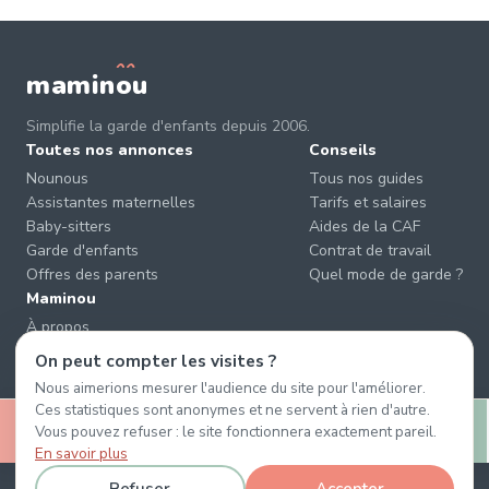
mamin
o
u
Simplifie la garde d'enfants depuis 2006.
Toutes nos annonces
Conseils
Nounous
Tous nos guides
Assistantes maternelles
Tarifs et salaires
Baby-sitters
Aides de la CAF
Garde d'enfants
Contrat de travail
Offres des parents
Quel mode de garde ?
Maminou
À propos
Nous contacter
On peut compter les visites ?
Éviter les arnaques
Nous aimerions mesurer l'audience du site pour l'améliorer.
CGU & CGV
Ces statistiques sont anonymes et ne servent à rien d'autre.
🤍
Confidentialité
Vous pouvez refuser : le site fonctionnera exactement pareil.
Retenir
Message
En savoir plus