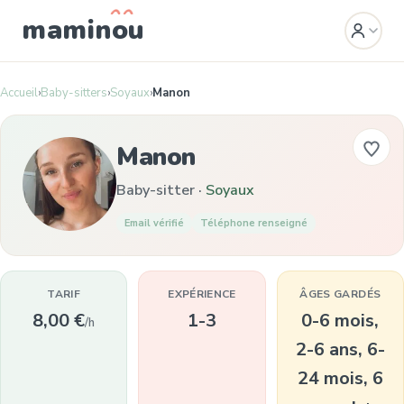
mamin
o
u
Accueil
›
Baby-sitters
›
Soyaux
›
Manon
Manon
Baby-sitter ·
Soyaux
Email vérifié
Téléphone renseigné
TARIF
EXPÉRIENCE
ÂGES GARDÉS
8,00 €
1-3
0-6 mois,
/h
2-6 ans, 6-
24 mois, 6