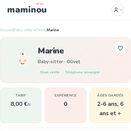
mamin
o
u
Accueil
›
Baby-sitters
›
Olivet
›
Marine
Marine
Baby-sitter ·
Olivet
Email vérifié
Téléphone renseigné
TARIF
EXPÉRIENCE
ÂGES GARDÉS
8,00 €
0
2-6 ans, 6
/h
ans et +