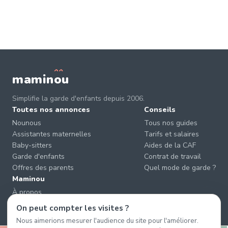
mamin
o
u
Simplifie la garde d'enfants depuis 2006.
Toutes nos annonces
Conseils
Nounous
Tous nos guides
Assistantes maternelles
Tarifs et salaires
Baby-sitters
Aides de la CAF
Garde d'enfants
Contrat de travail
Offres des parents
Quel mode de garde ?
Maminou
À propos
Nous contacter
On peut compter les visites ?
Éviter les arnaques
Nous aimerions mesurer l'audience du site pour l'améliorer.
CGU & CGV