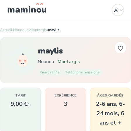
mamin
o
u
Accueil
›
Nounous
›
Montargis
›
maylis
maylis
Nounou ·
Montargis
Email vérifié
Téléphone renseigné
TARIF
EXPÉRIENCE
ÂGES GARDÉS
9,00 €
3
2-6 ans, 6-
/h
24 mois, 6
ans et +