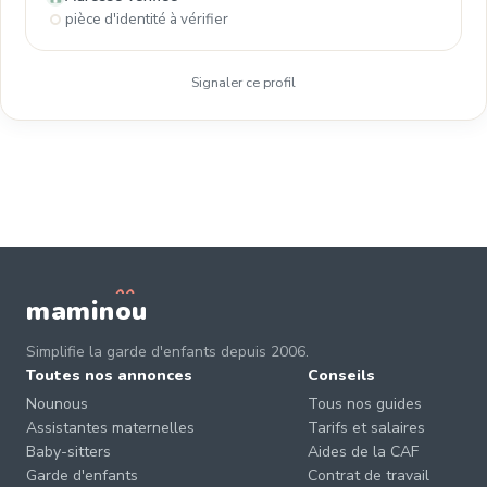
pièce d'identité à vérifier
Signaler ce profil
mamin
o
u
Simplifie la garde d'enfants depuis 2006.
Toutes nos annonces
Conseils
Nounous
Tous nos guides
Assistantes maternelles
Tarifs et salaires
Baby-sitters
Aides de la CAF
Garde d'enfants
Contrat de travail