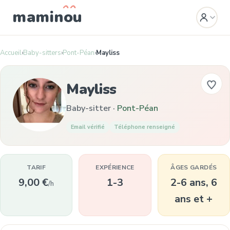
mamin
o
u
Accueil
›
Baby-sitters
›
Pont-Péan
›
Mayliss
Mayliss
Baby-sitter ·
Pont-Péan
Email vérifié
Téléphone renseigné
TARIF
EXPÉRIENCE
ÂGES GARDÉS
9,00 €
1-3
2-6 ans, 6
/h
ans et +