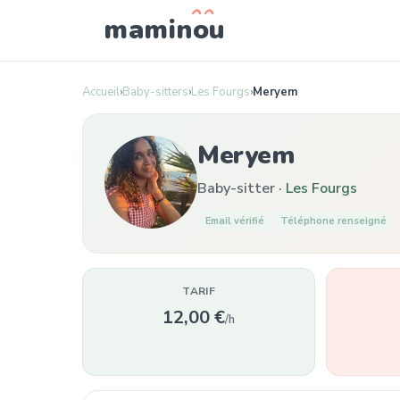
mamin
o
u
Accueil
›
Baby-sitters
›
Les Fourgs
›
Meryem
Meryem
Baby-sitter ·
Les Fourgs
Email vérifié
Téléphone renseigné
TARIF
12,00 €
/h